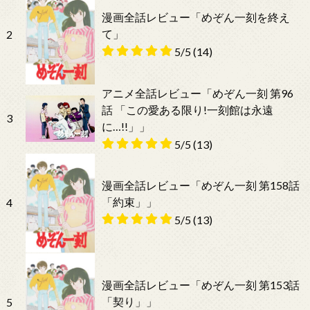
漫画全話レビュー「めぞん一刻を終え
て」
2
5/5
(14)
アニメ全話レビュー「めぞん一刻 第96
話 「この愛ある限り!一刻館は永遠
3
に…!!」」
5/5
(13)
漫画全話レビュー「めぞん一刻 第158話
「約束」」
4
5/5
(13)
漫画全話レビュー「めぞん一刻 第153話
「契り」」
5