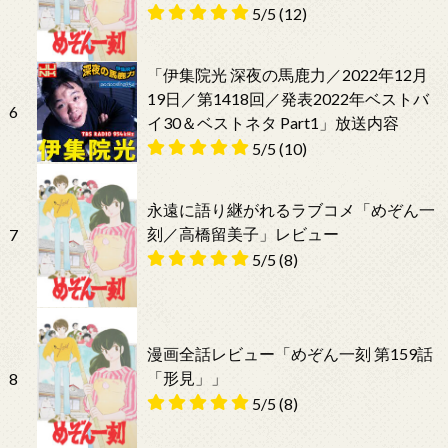
5/5
(12)
「伊集院光 深夜の馬鹿力／2022年12月
19日／第1418回／発表2022年ベストバ
6
イ30＆ベストネタ Part1」放送内容
5/5
(10)
永遠に語り継がれるラブコメ「めぞん一
刻／高橋留美子」レビュー
7
5/5
(8)
漫画全話レビュー「めぞん一刻 第159話
「形見」」
8
5/5
(8)