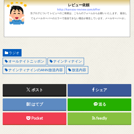
レビュー依頼
http://kansou-review.com/offer
当ブログについて レビューのご依頼は、こちらのフォームからお願いいたします。 返信し
てもメールサーバーのエラーで送信できない場合が発生しています。メールサーバーが正
しく動作しているかどうか、メールアドレスが正しいかどうか、ご確認をお願いします。
現在確認できている、送信エラーになるメールサーバー以下になります。 @foxmail.com 上
記メールサーバーをお使いで、こちらから返信がない場合、他のメールサーバー、メール
アドレスから連絡をお願いします。 レビュー依頼
ラジオ
オールナイトニッポン
ナインティナイン
ナインティナインのANN放送内容
放送内容
ポスト
シェア
はてブ
送る
Pocket
feedly