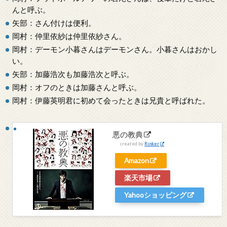
んと呼ぶ。
矢部：さん付けは便利。
岡村：仲里依紗は仲里依紗さん。
岡村：デーモン小暮さんはデーモンさん。小暮さんはおかし
い。
矢部：加藤浩次も加藤浩次と呼ぶ。
岡村：オフのときは加藤さんと呼ぶ。
岡村：伊藤英明君に初めて会ったときは兄貴と呼ばれた。
悪の教典
created by
Rinker
Amazon
楽天市場
Yahooショッピング