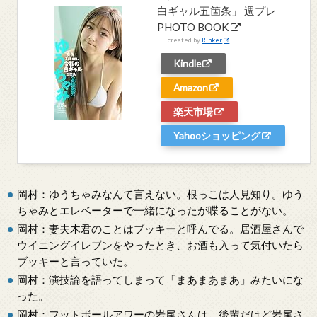
白ギャル五箇条」 週プレ
PHOTO BOOK
created by
Rinker
Kindle
Amazon
楽天市場
Yahooショッピング
岡村：ゆうちゃみなんて言えない。根っこは人見知り。ゆう
ちゃみとエレベーターで一緒になったが喋ることがない。
岡村：妻夫木君のことはブッキーと呼んでる。居酒屋さんで
ウイニングイレブンをやったとき、お酒も入って気付いたら
ブッキーと言っていた。
岡村：演技論を語ってしまって「まあまあまあ」みたいにな
った。
岡村：フットボールアワーの岩尾さんは、後輩だけど岩尾さ