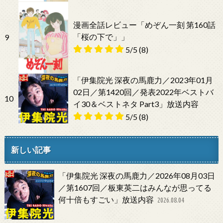
漫画全話レビュー「めぞん一刻 第160話
「桜の下で」」
9
5/5
(8)
「伊集院光 深夜の馬鹿力／2023年01月
02日／第1420回／発表2022年ベストバ
10
イ30＆ベストネタ Part3」放送内容
5/5
(8)
新しい記事
「伊集院光 深夜の馬鹿力／2026年08月03日
／第1607回／板東英二はみんなが思ってる
何十倍もすごい」放送内容
2026.08.04