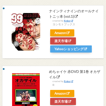
ナインティナインのオールナイ
トニッ本 (vol.1)
created by
Rinker
ヨシモトブックス
Amazon
楽天市場
Yahooショッピング
めちゃイケ 赤DVD 第1巻 オカザ
イル
created by
Rinker
R
Amazon
楽天市場