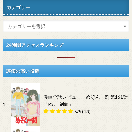
カテゴリー
24時間アクセスランキング
評価の高い投稿
漫画全話レビュー「めぞん一刻 第161話
「P.S.一刻館」」
1
5/5
(18)