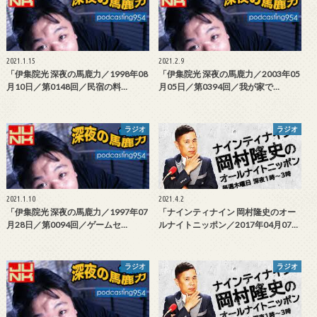
2021.1.15
2021.2.9
「伊集院光 深夜の馬鹿力／1998年08
「伊集院光 深夜の馬鹿力／2003年05
月10日／第0148回／民宿の料…
月05日／第0394回／我が家で…
ラジオ
ラジオ
2021.1.10
2021.4.2
「伊集院光 深夜の馬鹿力／1997年07
「ナインティナイン 岡村隆史のオー
月28日／第0094回／ゲームセ…
ルナイトニッポン／2017年04月07…
ラジオ
ラジオ