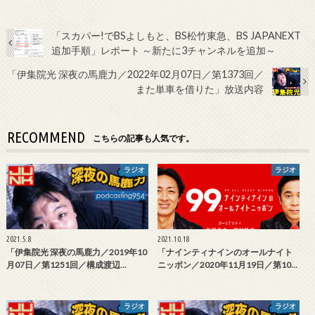
「スカパー!でBSよしもと、BS松竹東急、BS JAPANEXT
追加手順」レポート ～新たに3チャンネルを追加～
「伊集院光 深夜の馬鹿力／2022年02月07日／第1373回／
また単車を借りた」放送内容
RECOMMEND
こちらの記事も人気です。
ラジオ
ラジオ
2021.5.8
2021.10.18
「伊集院光 深夜の馬鹿力／2019年10
「ナインティナインのオールナイト
月07日／第1251回／構成渡辺…
ニッポン／2020年11月19日／第10…
ラジオ
ラジオ