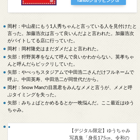
Yahooショッピング
岡村：中山産にもう1人秀ちゃんと言っている人を見付けたと
言った。加藤浩次は言って良いんだよと言われた。加藤浩次
がバイトしてる店に行っていた。
岡村：岡村隆史はまだダメだよと言われた。
矢部：狩野英孝をなんて呼んで良いかわからない。英孝ちゃ
んと呼んだらビックリしていた。
矢部：やべっちスタジアムで中田浩二さんだけフルネームで
呼ぶ。中田英寿、中田浩二が同世代だから。
岡村：Snow Manの目黒君をみんなメメと言うが、メメと呼
ぶタイミングを失った。
矢部：みちょぱとかめるるとか一晩悩んだ。ここ最近はゆう
ちゃみ。
【デジタル限定】ゆうちゃみ
写真集「身長175㎝、令和の