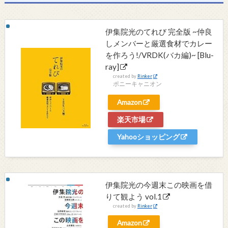
伊集院光のてれび 完全版 ~仲良
しメンバーと厳選食材でカレー
を作ろう!/VRDK(バカ編)~ [Blu-
ray]
created by
Rinker
ポニーキャニオン
Amazon
楽天市場
Yahooショッピング
伊集院光の今週末この映画を借
りて観よう vol.1
created by
Rinker
Amazon