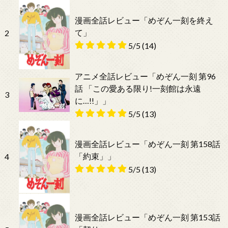
漫画全話レビュー「めぞん一刻を終え
て」
2
5/5
(14)
アニメ全話レビュー「めぞん一刻 第96
話 「この愛ある限り!一刻館は永遠
3
に…!!」」
5/5
(13)
漫画全話レビュー「めぞん一刻 第158話
「約束」」
4
5/5
(13)
漫画全話レビュー「めぞん一刻 第153話