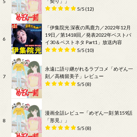
「契り」」
5
5/5
(12)
「伊集院光 深夜の馬鹿力／2022年12月
19日／第1418回／発表2022年ベストバ
6
イ30＆ベストネタ Part1」放送内容
5/5
(10)
永遠に語り継がれるラブコメ「めぞん一
刻／高橋留美子」レビュー
7
5/5
(8)
漫画全話レビュー「めぞん一刻 第159話
「形見」」
8
5/5
(8)