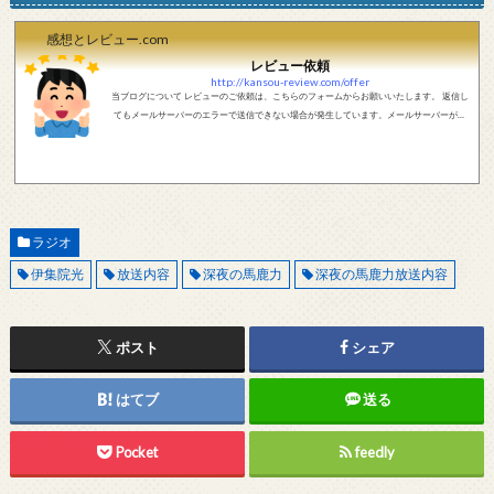
感想とレビュー.com
レビュー依頼
http://kansou-review.com/offer
当ブログについて レビューのご依頼は、こちらのフォームからお願いいたします。 返信し
てもメールサーバーのエラーで送信できない場合が発生しています。メールサーバーが正
しく動作しているかどうか、メールアドレスが正しいかどうか、ご確認をお願いします。
現在確認できている、送信エラーになるメールサーバー以下になります。 @foxmail.com 上
記メールサーバーをお使いで、こちらから返信がない場合、他のメールサーバー、メール
アドレスから連絡をお願いします。 レビュー依頼
ラジオ
伊集院光
放送内容
深夜の馬鹿力
深夜の馬鹿力放送内容
ポスト
シェア
はてブ
送る
Pocket
feedly