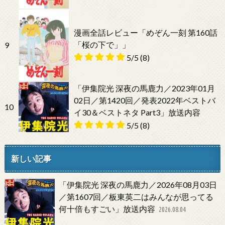
漫画全話レビュー「めぞん一刻 第160話
「桜の下で」」
9
5/5
(8)
「伊集院光 深夜の馬鹿力／2023年01月
02日／第1420回／発表2022年ベストバ
10
イ30＆ベストネタ Part3」放送内容
5/5
(8)
新しい記事
「伊集院光 深夜の馬鹿力／2026年08月03日
／第1607回／板東英二はみんなが思ってる
何十倍もすごい」放送内容
2026.08.04