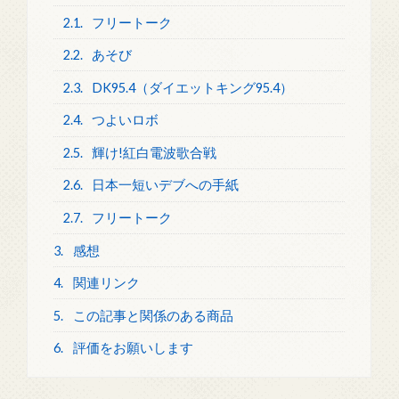
2.1.
フリートーク
2.2.
あそび
2.3.
DK95.4（ダイエットキング95.4）
2.4.
つよいロボ
2.5.
輝け!紅白電波歌合戦
2.6.
日本一短いデブへの手紙
2.7.
フリートーク
3.
感想
4.
関連リンク
5.
この記事と関係のある商品
6.
評価をお願いします