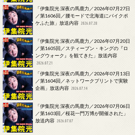
「伊集院光 深夜の馬鹿力／2026年07月27日
／第1606回／腰モードで北海道にバイクポ
ケふた旅」放送内容
2026.07.28
「伊集院光 深夜の馬鹿力／2026年07月20日
／第1605回／スティーブン・キングの『ロ
ングウォーク』を観てきた」放送内容
2026.07.21
「伊集院光 深夜の馬鹿力／2026年07月13日
／第1604回／ネットワークプリントで実験
企画」放送内容
2026.07.14
「伊集院光 深夜の馬鹿力／2026年07月06日
／第1603回／桜花一門万博が開催された」
放送内容
2026.07.07