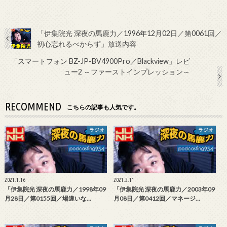
「伊集院光 深夜の馬鹿力／1996年12月02日／第0061回／
初心忘れるべからず」放送内容
「スマートフォン BZ-JP-BV4900Pro／Blackview」レビ
ュー2 ～ファーストインプレッション～
RECOMMEND
こちらの記事も人気です。
ラジオ
ラジオ
2021.1.16
2021.2.11
「伊集院光 深夜の馬鹿力／1998年09
「伊集院光 深夜の馬鹿力／2003年09
月28日／第0155回／場違いな…
月08日／第0412回／マネージ…