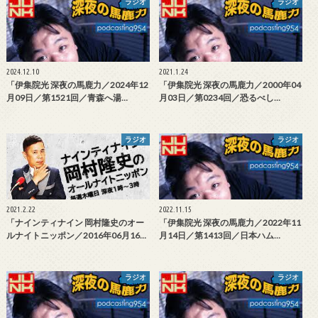
ラジオ
ラジオ
2024.12.10
2021.1.24
「伊集院光 深夜の馬鹿力／2024年12
「伊集院光 深夜の馬鹿力／2000年04
月09日／第1521回／青森へ湯…
月03日／第0234回／恐るべし…
ラジオ
ラジオ
2021.2.22
2022.11.15
「ナインティナイン 岡村隆史のオー
「伊集院光 深夜の馬鹿力／2022年11
ルナイトニッポン／2016年06月16…
月14日／第1413回／日本ハム…
ラジオ
ラジオ