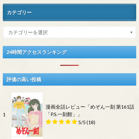
カテゴリー
24時間アクセスランキング
評価の高い投稿
漫画全話レビュー「めぞん一刻 第161話
「P.S.一刻館」」
1
5/5
(18)