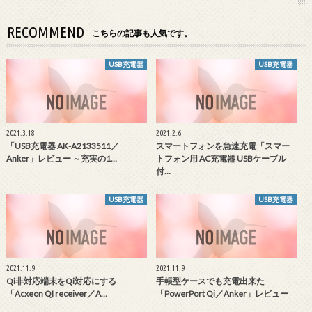
RECOMMEND
こちらの記事も人気です。
USB充電器
USB充電器
2021.3.18
2021.2.6
「USB充電器 AK-A2133511／
スマートフォンを急速充電「スマー
Anker」レビュー ～充実の1…
トフォン用 AC充電器 USBケーブル
付…
USB充電器
USB充電器
2021.11.9
2021.11.9
Qi非対応端末をQi対応にする
手帳型ケースでも充電出来た
「Acxeon QI receiver／A…
「PowerPort Qi／Anker」レビュー