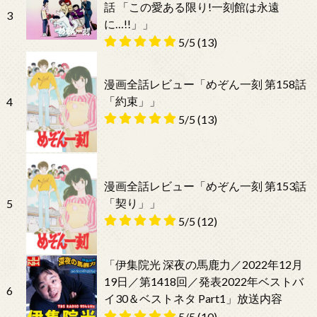
話 「この愛ある限り!一刻館は永遠
3
に…!!」」
5/5
(13)
漫画全話レビュー「めぞん一刻 第158話
「約束」」
4
5/5
(13)
漫画全話レビュー「めぞん一刻 第153話
「契り」」
5
5/5
(12)
「伊集院光 深夜の馬鹿力／2022年12月
19日／第1418回／発表2022年ベストバ
6
イ30＆ベストネタ Part1」放送内容
5/5
(10)