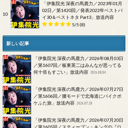
「伊集院光 深夜の馬鹿力／2023年01月
02日／第1420回／発表2022年ベストバ
10
イ30＆ベストネタ Part3」放送内容
5/5
(8)
新しい記事
「伊集院光 深夜の馬鹿力／2026年08月03日
／第1607回／板東英二はみんなが思ってる
何十倍もすごい」放送内容
2026.08.04
「伊集院光 深夜の馬鹿力／2026年07月27日
／第1606回／腰モードで北海道にバイクポ
ケふた旅」放送内容
2026.07.28
「伊集院光 深夜の馬鹿力／2026年07月20日
／第1605回／スティーブン・キングの『ロ