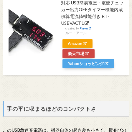
対応 USB簡易電圧・電流チェッ
カー出力OFFタイマー機能内蔵
積算電流値機能付き RT-
USBVACT1
created by
Rinker
ルートアール
Amazon
楽天市場
Yahooショッピング
手の平に収まるほどのコンパクトさ
このUSB急速充電器は、機器自体の起き差も小さく、横並びの