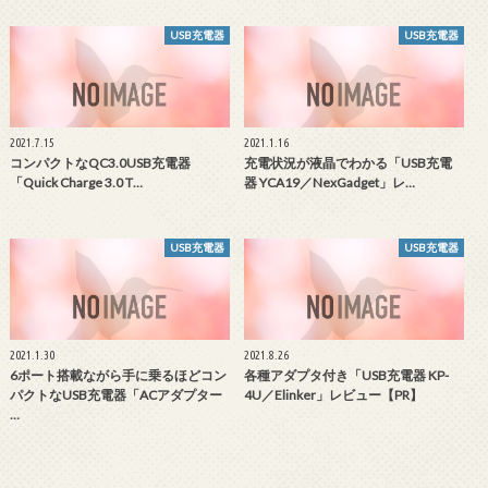
USB充電器
USB充電器
2021.7.15
2021.1.16
コンパクトなQC3.0USB充電器
充電状況が液晶でわかる「USB充電
「Quick Charge 3.0 T…
器 YCA19／NexGadget」レ…
USB充電器
USB充電器
2021.1.30
2021.8.26
6ポート搭載ながら手に乗るほどコン
各種アダプタ付き「USB充電器 KP-
パクトなUSB充電器「ACアダプター
4U／Elinker」レビュー【PR】
…