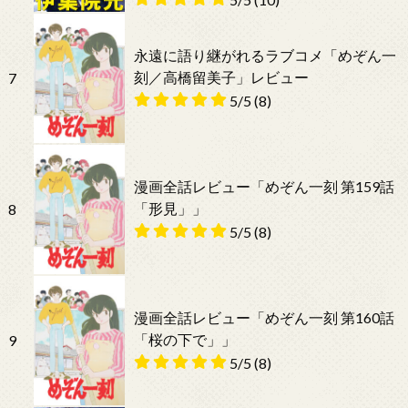
永遠に語り継がれるラブコメ「めぞん一
刻／高橋留美子」レビュー
7
5/5
(8)
漫画全話レビュー「めぞん一刻 第159話
「形見」」
8
5/5
(8)
漫画全話レビュー「めぞん一刻 第160話
「桜の下で」」
9
5/5
(8)