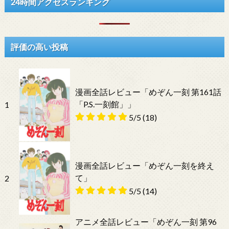
24時間アクセスランキング
評価の高い投稿
漫画全話レビュー「めぞん一刻 第161話
「P.S.一刻館」」
1
5/5
(18)
漫画全話レビュー「めぞん一刻を終え
て」
2
5/5
(14)
アニメ全話レビュー「めぞん一刻 第96