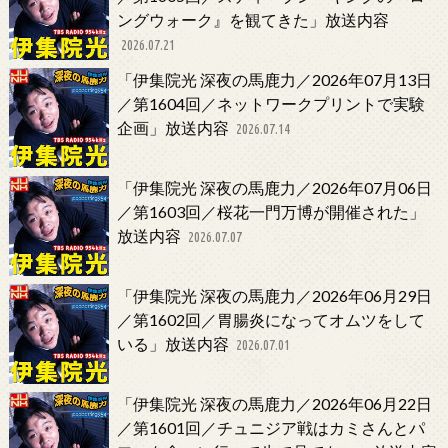
ングウォーク』を観てきた」放送内容
2026.07.21
「伊集院光 深夜の馬鹿力／2026年07月13日
／第1604回／ネットワークプリントで実験
企画」放送内容
2026.07.14
「伊集院光 深夜の馬鹿力／2026年07月06日
／第1603回／桜花一門万博が開催された」
放送内容
2026.07.07
「伊集院光 深夜の馬鹿力／2026年06月29日
／第1602回／胃腸炎になってオムツをして
いる」放送内容
2026.07.01
「伊集院光 深夜の馬鹿力／2026年06月22日
／第1601回／チュニジア戦はカミさんとパ