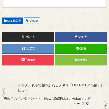
現在確認できている、送信エラーになるメールサーバー以下になります。 @foxmail.com 上
記メールサーバーをお使いで、こちらから返信がない場合、他のメールサーバー、メール
アドレスから連絡をお願いします。 レビュー依頼
USB充電器
iClever
ポスト
シェア
はてブ
送る
Pocket
feedly
デジタル表示で物を計れるノギス「DCN-150／高儀」レ
ビュー
初めてのペンタブレット「New 1060PLUS／Huion」レビ
ュー【PR】