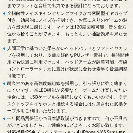
までフラットな音圧で出力できる設計になっております。
全指向性ノイズキャンセリングマイクかつ密閉型イヤカップ
付き、効果的にノイズを抑制でき、お気に入りのゲームの魅
力を最大現に感じます。マイクは120度回転可能、音を全方
位から拾うことができます。もっともよい通話効果を果たせ
ます。
人間工学に基づいた柔らかいヘッドパッドとソフトイヤカッ
プを採用しており、皮膚友好的なPUレザー素材で、長時間使
用でも快適に利用できます。ヘッドアームが調整可能、有線
コントローラーを手元に置けば状況に合わせ素早く音量調整
可能です。
耐久性のある高強度編組線を採用し、引っ張りに強く絡まり
にくいです。※LED機能が必要なく、ゲームだけ楽しみたい
場合には、USBケーブルを接続しなくてもいいのです。※デ
スクトップをイヤホンと接続する場合には付属された変換ケ
ーブルをご利用いただけます。
一年間品質保証かつ日本語取説がつきますので、何か不具合
がございましたら、ご連絡のほどよろしくお願い致します。
対応機種:PS4(プレイステーション 4) iPhone 6/6S Samsung