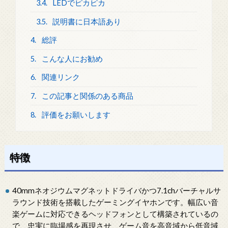
3.4.
LEDでピカピカ
3.5.
説明書に日本語あり
4.
総評
5.
こんな人にお勧め
6.
関連リンク
7.
この記事と関係のある商品
8.
評価をお願いします
特徴
40mmネオジウムマグネットドライバかつ7.1chバーチャルサ
ラウンド技術を搭載したゲーミングイヤホンです。幅広い音
楽ゲームに対応できるヘッドフォンとして構築されているの
で、忠実に臨場感を再現させ、ゲーム音を高音域から低音域