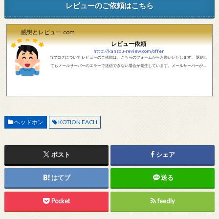
レビューのご依頼はこちら
感想とレビュー.com
レビュー依頼
http://kansou-review.com/offer
当ブログについて レビューのご依頼は、こちらのフォームからお願いいたします。 返信し
てもメールサーバーのエラーで送信できない場合が発生しています。メールサーバーが正
しく動作しているかどうか、メールアドレスが正しいかどうか、ご確認をお願いします。
現在確認できている、送信エラーになるメールサーバー以下になります。 @foxmail.com 上
記メールサーバーをお使いで、こちらから返信がない場合、他のメールサーバー、メール
アドレスから連絡をお願いします。 レビュー依頼
ヘッドホン
KOTION EACH
ポスト
シェア
はてブ
送る
Pocket
feedly