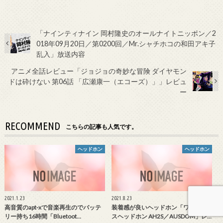
「ナインティナイン 岡村隆史のオールナイトニッポン／2
018年09月20日／第0200回／Mr.シャチホコの和田アキ子
乱入」放送内容
アニメ全話レビュー「ジョジョの奇妙な冒険 ダイヤモン
ドは砕けない 第06話 「広瀬康一（エコーズ）」」レビュ
ー
RECOMMEND
こちらの記事も人気です。
ヘッドホン
ヘッドホン
2021.1.23
2021.8.23
高音質のapt-xで音楽再生のでバッテ
装着感が良いヘッドホン「ワイヤレ
リー持ち16時間「Bluetoot…
スヘッドホン AH2S／AUSDOM」レ…