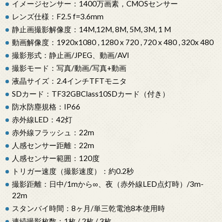
イメージセンサー：1400万画素，CMOSセンサー
レンズ仕様：F2.5 f=3.6mm
静止画撮影解像度：14M,12M, 8M, 5M, 3M, 1 M
動画解像度：1920x1080 , 1280 x 720 , 720 x 480 , 320x 480
撮影形式：静止画/JPEG、動画/AVI
撮影モード：写真/動画/写真+動画
液晶サイズ：2.4インチTFTモニタ
SDカード：TF32GBClass10SDカード（付き）
防水防塵規格：IP66
赤外線LED：42灯
赤外線フラッシュ：22m
人感センサー距離：22m
人感センサー範囲：120度
トリガー速度（撮影速度）：約0.2秒
撮影距離：日中/1mから∞、夜（赤外線LED点灯時）/3m-
22m
スタンバイ時間：8ヶ月/単三乾電池8本使用時
連続撮影枚数：1枚 / 2枚 / 3枚