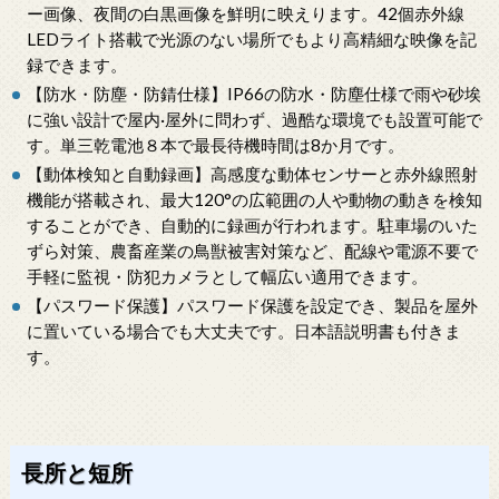
ー画像、夜間の白黒画像を鮮明に映えります。42個赤外線
LEDライト搭載で光源のない場所でもより高精細な映像を記
録できます。
【防水・防塵・防錆仕様】IP66の防水・防塵仕様で雨や砂埃
に強い設計で屋内·屋外に問わず、過酷な環境でも設置可能で
す。単三乾電池８本で最長待機時間は8か月です。
【動体検知と自動録画】高感度な動体センサーと赤外線照射
機能が搭載され、最大120°の広範囲の人や動物の動きを検知
することができ、自動的に録画が行われます。駐車場のいた
ずら対策、農畜産業の鳥獣被害対策など、配線や電源不要で
手軽に監視・防犯カメラとして幅広い適用できます。
【パスワード保護】パスワード保護を設定でき、製品を屋外
に置いている場合でも大丈夫です。日本語説明書も付きま
す。
長所と短所