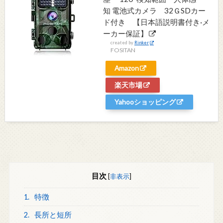
知 電池式カメラ 32ＧSDカー
ド付き 【日本語説明書付き·メ
ーカー保証】
created by
Rinker
FOSITAN
Amazon
楽天市場
Yahooショッピング
目次
[
非表示
]
1.
特徴
2.
長所と短所