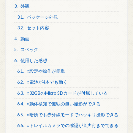
3.
外観
3.1.
パッケージ外観
3.2.
セット内容
4.
動画
5.
スペック
6.
使用した感想
6.1.
○設定や操作が簡単
6.2.
○電池が4本でも動く
6.3.
○32GBのMicro SDカードが付属している
6.4.
○動体検知で無駄の無い撮影ができる
6.5.
○暗所でも赤外線モードでハッキリ撮影できる
6.6.
○トレイルカメラでの確認が音声付きでできる