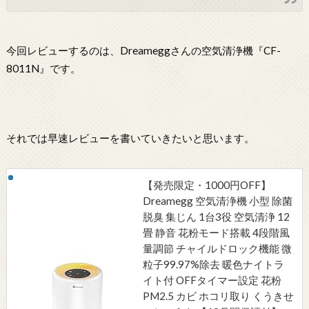
今回レビューするのは、Dreameggさんの空気清浄機『CF-
8011N』です。
それでは早速レビューを書いていきたいと思います。
【発売限定・1000円OFF】
Dreamegg 空気清浄機 小型 除菌
脱臭 集じん 1台3役 空気清浄 12
畳 静音 花粉モード搭載 4段階風
量調節 チャイルドロック機能 微
粒子99.97%除去 暖色ナイトラ
イト付 OFFタイマー設定 花粉
PM2.5 カビ ホコリ取り くうきせ