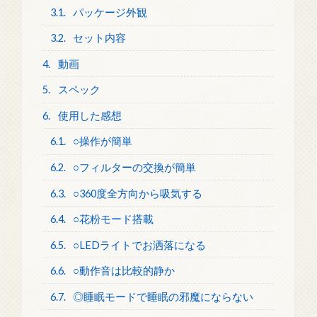
3.1.
パッケージ外観
3.2.
セット内容
4.
動画
5.
スペック
6.
使用した感想
6.1.
○操作が簡単
6.2.
○フィルターの交換が簡単
6.3.
○360度全方向から吸気する
6.4.
○花粉モード搭載
6.5.
○LEDライトでお洒落になる
6.6.
○動作音は比較的静か
6.7.
◎睡眠モードで睡眠の邪魔にならない