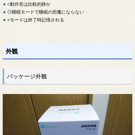
○動作音は比較的静か
◎睡眠モードで睡眠の邪魔にならない
○モードは終了時記憶される
外観
パッケージ外観