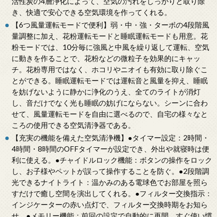
活性炭の4層浄化によって、空気の汚れをしっかりと取り除
き、快適で安心できる空気環境を作ってくれる。
【6つ風量運転モードで便利】弱・中・強・ターボの4段階風
量調整に加え、花粉運転モードと睡眠運転モードも用意。花
粉モードでは、10分毎に強風と中風を繰り返して運転、空気
に動きを作ることで、花粉などの微粒子を効果的にキャッ
チ。花粉専用ではなく、ホコリやニオイも有効に取り除ぐこ
とができる。睡眠運転モードでは運転音と風量を抑え、睡眠
を妨げないように静かに浄化のうえ、全てのライトが消灯
し、音だけでなく光も睡眠の妨げにならない。シーンに合わ
せて、風量運転モードを自由に選べるので、自宅の様々なと
ころの使用できる空気清浄器である。
【充実の機能を備えた空気清浄機】●タイマー設定：2時間・
4時間・8時間のOFFタイマーが設定でき、外出や就寝時は便
利に使える。●チャイドルロック機能：ボタンの操作をロック
し、お子様やペットが誤って操作することを防ぐ。●2段階調
光できるナイトライト：温かみのある電球色でお部屋を照ら
すだけで癒し空間を演出してくれる。●フィルター交換指示：
インジケーターの赤い点灯で、フィルター交換時期をお知ら
せ。●メモリー機能：前回の設定で自動的に再開、すぐ使い慣