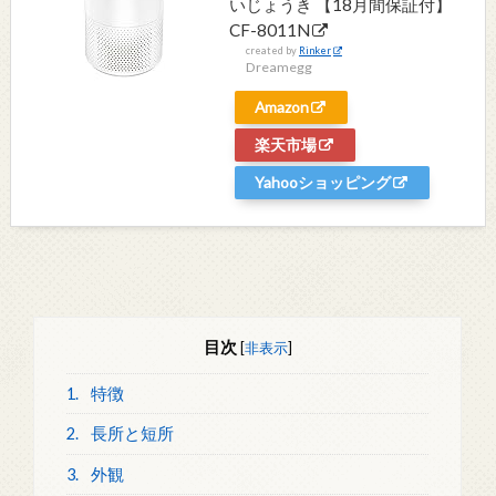
いじょうき 【18月間保証付】
CF-8011N
created by
Rinker
Dreamegg
Amazon
楽天市場
Yahooショッピング
目次
[
非表示
]
1.
特徴
2.
長所と短所
3.
外観