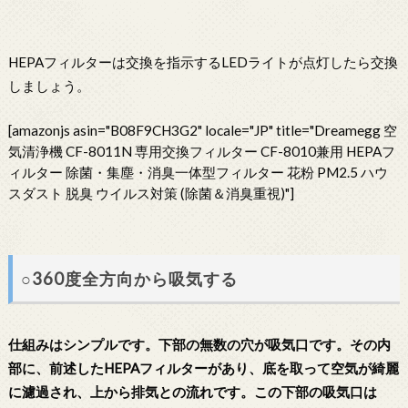
HEPAフィルターは交換を指示するLEDライトが点灯したら交換
しましょう。
[amazonjs asin="B08F9CH3G2" locale="JP" title="Dreamegg 空
気清浄機 CF-8011N 専用交換フィルター CF-8010兼用 HEPAフ
ィルター 除菌・集塵・消臭一体型フィルター 花粉 PM2.5 ハウ
スダスト 脱臭 ウイルス対策 (除菌＆消臭重視)"]
○360度全方向から吸気する
仕組みはシンプルです。下部の無数の穴が吸気口です。その内
部に、前述したHEPAフィルターがあり、底を取って空気が綺麗
に濾過され、上から排気との流れです。この下部の吸気口は