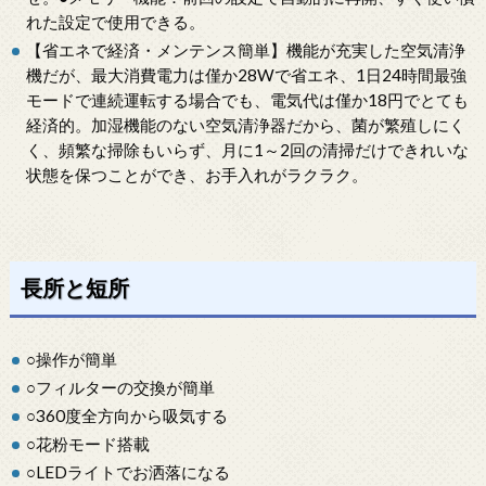
れた設定で使用できる。
【省エネで経済・メンテンス簡単】機能が充実した空気清浄
機だが、最大消費電力は僅か28Wで省エネ、1日24時間最強
モードで連続運転する場合でも、電気代は僅か18円でとても
経済的。加湿機能のない空気清浄器だから、菌が繁殖しにく
く、頻繁な掃除もいらず、月に1～2回の清掃だけできれいな
状態を保つことができ、お手入れがラクラク。
長所と短所
○操作が簡単
○フィルターの交換が簡単
○360度全方向から吸気する
○花粉モード搭載
○LEDライトでお洒落になる