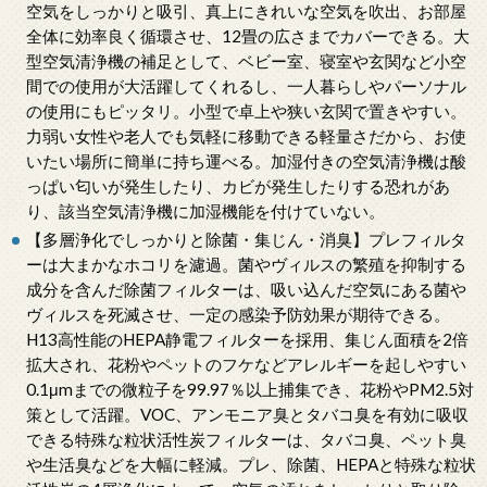
空気をしっかりと吸引、真上にきれいな空気を吹出、お部屋
全体に効率良く循環させ、12畳の広さまでカバーできる。大
型空気清浄機の補足として、ベビー室、寝室や玄関など小空
間での使用が大活躍してくれるし、一人暮らしやパーソナル
の使用にもピッタリ。小型で卓上や狭い玄関で置きやすい。
力弱い女性や老人でも気軽に移動できる軽量さだから、お使
いたい場所に簡単に持ち運べる。加湿付きの空気清浄機は酸
っぱい匂いが発生したり、カビが発生したりする恐れがあ
り、該当空気清浄機に加湿機能を付けていない。
【多層浄化でしっかりと除菌・集じん・消臭】プレフィルタ
ーは大まかなホコリを濾過。菌やヴィルスの繁殖を抑制する
成分を含んだ除菌フィルターは、吸い込んだ空気にある菌や
ヴィルスを死滅させ、一定の感染予防効果が期待できる。
H13高性能のHEPA静電フィルターを採用、集じん面積を2倍
拡大され、花粉やペットのフケなどアレルギーを起しやすい
0.1μmまでの微粒子を99.97％以上捕集でき、花粉やPM2.5対
策として活躍。VOC、アンモニア臭とタバコ臭を有効に吸収
できる特殊な粒状活性炭フィルターは、タバコ臭、ペット臭
や生活臭などを大幅に軽減。プレ、除菌、HEPAと特殊な粒状