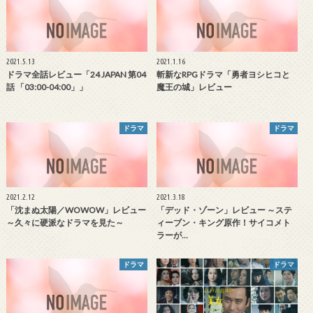
2021.5.13
2021.1.16
ドラマ全話レビュー「24 JAPAN 第04
斬新なRPGドラマ「勇者ヨシヒコと
話 「03:00-04:00」」
魔王の城」レビュー
ドラマ
ドラマ
2021.2.12
2021.3.18
「沈まぬ太陽／WOWOW」レビュー
「デッド・ゾーン」レビュー ～ステ
～久々に硬派なドラマを見た～
ィーブン・キング原作！サイコメト
ラーが…
ドラマ
ドラマ