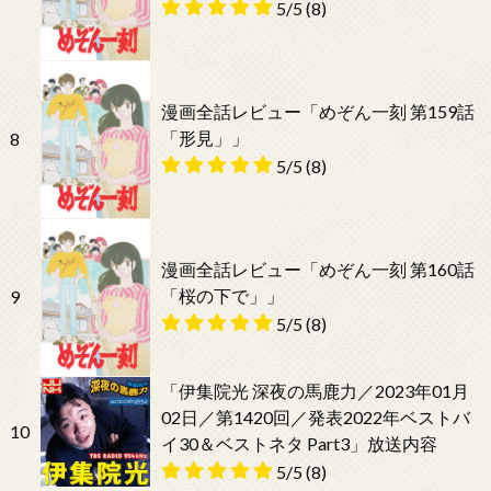
5/5
(8)
漫画全話レビュー「めぞん一刻 第159話
「形見」」
8
5/5
(8)
漫画全話レビュー「めぞん一刻 第160話
「桜の下で」」
9
5/5
(8)
「伊集院光 深夜の馬鹿力／2023年01月
02日／第1420回／発表2022年ベストバ
10
イ30＆ベストネタ Part3」放送内容
5/5
(8)