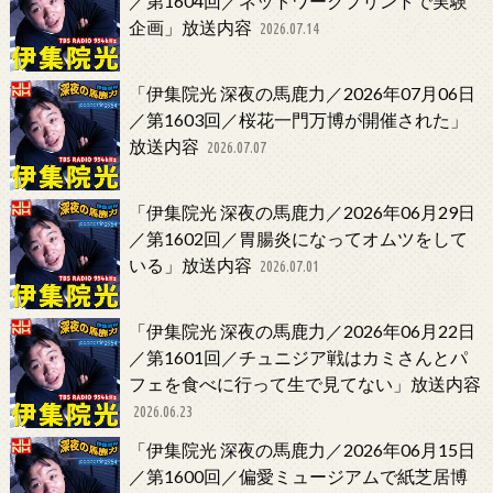
／第1604回／ネットワークプリントで実験
企画」放送内容
2026.07.14
「伊集院光 深夜の馬鹿力／2026年07月06日
／第1603回／桜花一門万博が開催された」
放送内容
2026.07.07
「伊集院光 深夜の馬鹿力／2026年06月29日
／第1602回／胃腸炎になってオムツをして
いる」放送内容
2026.07.01
「伊集院光 深夜の馬鹿力／2026年06月22日
／第1601回／チュニジア戦はカミさんとパ
フェを食べに行って生で見てない」放送内容
2026.06.23
「伊集院光 深夜の馬鹿力／2026年06月15日
／第1600回／偏愛ミュージアムで紙芝居博