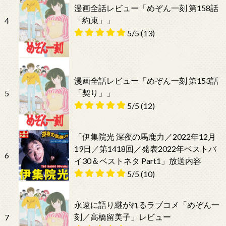
漫画全話レビュー「めぞん一刻 第158話
「約束」」
4
5/5
(13)
漫画全話レビュー「めぞん一刻 第153話
「契り」」
5
5/5
(12)
「伊集院光 深夜の馬鹿力／2022年12月
19日／第1418回／発表2022年ベストバ
6
イ30＆ベストネタ Part1」放送内容
5/5
(10)
永遠に語り継がれるラブコメ「めぞん一
刻／高橋留美子」レビュー
7