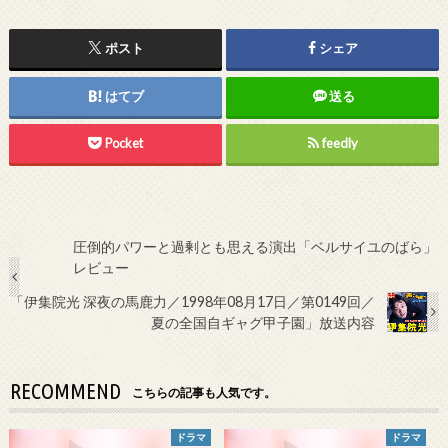
ポスト
シェア
はてブ
送る
Pocket
feedly
圧倒的パワーと過剰とも思える演出「ベルサイユのばら」
レビュー
「伊集院光 深夜の馬鹿力／1998年08月17日／第0149回／
夏の全国自ギャグ甲子園」放送内容
RECOMMEND
こちらの記事も人気です。
ドラマ
ドラマ