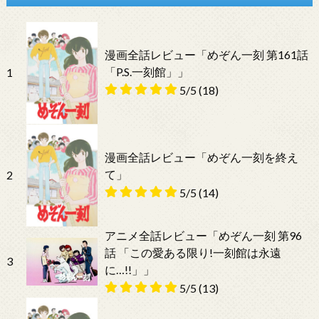
漫画全話レビュー「めぞん一刻 第161話
「P.S.一刻館」」
1
5/5
(18)
漫画全話レビュー「めぞん一刻を終え
て」
2
5/5
(14)
アニメ全話レビュー「めぞん一刻 第96
話 「この愛ある限り!一刻館は永遠
3
に…!!」」
5/5
(13)