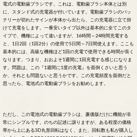
電式の電動歯ブラシです。これは、電動歯ブラシ本体とは別
に、スタンド式の充電器が付いています。電動歯ブラシのバッ
テリーが切れたサインが本体から出たら、この充電器に立て掛
けて充電をします。一番安いタイプ以外は基本的に全てこのタ
イプで、機種によって違いますが、16時間～24時間充電する
と、1日2回（1回2分）の使用で5日間～7日間使えます。ここも
基本的には、高級な機種ほど1回の充電で使用できる時間が長く
なります。つまり、おおよそ1週間に1回充電する感じになりま
す。問題は、この『1週間に1度の充電』を面倒くさいと思う
か、それとも問題ないと思うかです。この充電頻度を面倒だと
思ったら、電池式の電動歯ブラシをお勧めします。
ただし、この電池式の電動歯ブラシは、廉価版だけに機能が非
常にシンプルです。のちの記述に譲りますが、ある程度の価格
帯から上にある3D丸形回転はなく、また、回転数も私が購入し