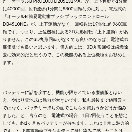
た『オーラルB PRO1000 D205132MX』が、上下運動が1分間
に40000回、回転数約1分間に8800回転なのに対し、電池式の
『オーラルB 簡易電動歯ブラシ プラックコントロール
DB4510NE』が、上下運動がなく、回転数は1分間に約9600回
転です。つまり、上位機種にある3D丸形回転（上下運動）があ
りません。この3D丸形回転がなくても良いのならば、電池式の
廉価版でも良いと思います。個人的には、3D丸形回転は歯垢除
去に効果的だと思うので、この機能のある上位機種をお勧めし
ます。
バッテリーに話を戻すと、機能が限られている廉価版とはい
え、やはり電池式は魅力が大きいです。私も最後まで値段云々
ではなく、バッテリー持ちの面でこちらを買おうかどうか悩み
ました。と、言うのも、電池式の場合、1日2回使うことを想定
しても、約1ヶ月もバッテリーが持ちます。これは非常に魅力的
です。7，8年電動歯ブラシを使って身に染みて感じたことは、