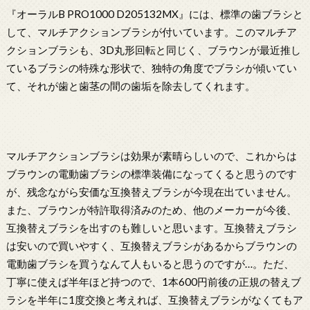
『オーラルB PRO1000 D205132MX』には、標準の歯ブラシと
して、マルチアクションブラシが付いています。このマルチア
クションブラシも、3D丸形回転と同じく、ブラウンが最近推し
ているブラシの特殊な形状で、独特の角度でブラシが傾いてい
て、それが歯と歯茎の間の歯垢を除去してくれます。
マルチアクションブラシは効果が素晴らしいので、これからは
ブラウンの電動歯ブラシの標準装備になってくると思うのです
が、残念ながら安価な互換替えブラシが今現在出ていません。
また、ブラウンが特許取得済みのため、他のメーカーが今後、
互換替えブラシを出すのも難しいと思います。互換替えブラシ
は安いので買いやすく、互換替えブラシがあるからブラウンの
電動歯ブラシを買うなんて人もいると思うのですが…。ただ、
丁寧に使えば半年ほど持つので、1本600円前後の正規の替えブ
ラシを半年に1度交換と考えれば、互換替えブラシがなくてもア