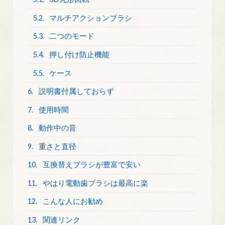
5.2.
マルチアクションブラシ
5.3.
二つのモード
5.4.
押し付け防止機能
5.5.
ケース
6.
説明書付属しておらず
7.
使用時間
8.
動作中の音
9.
重さと直径
10.
互換替えブラシが豊富で安い
11.
やはり電動歯ブラシは最高に楽
12.
こんな人にお勧め
13.
関連リンク