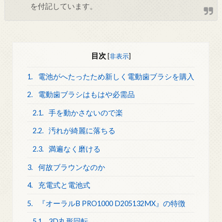
を付記しています。
目次
[
非表示
]
1.
電池がへたったため新しく電動歯ブラシを購入
2.
電動歯ブラシはもはや必需品
2.1.
手を動かさないので楽
2.2.
汚れが綺麗に落ちる
2.3.
満遍なく磨ける
3.
何故ブラウンなのか
4.
充電式と電池式
5.
『オーラルB PRO1000 D205132MX』の特徴
5.1.
3D丸形回転