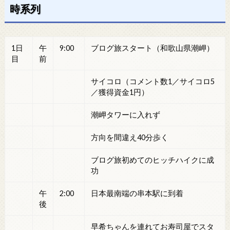
時系列
1日
午
9:00
ブログ旅スタート（和歌山県潮岬）
目
前
サイコロ（コメント数1／サイコロ5
／獲得資金1円）
潮岬タワーに入れず
方向を間違え40分歩く
ブログ旅初めてのヒッチハイクに成
功
午
2:00
日本最南端の串本駅に到着
後
早希ちゃんを連れてお寿司屋でスタ