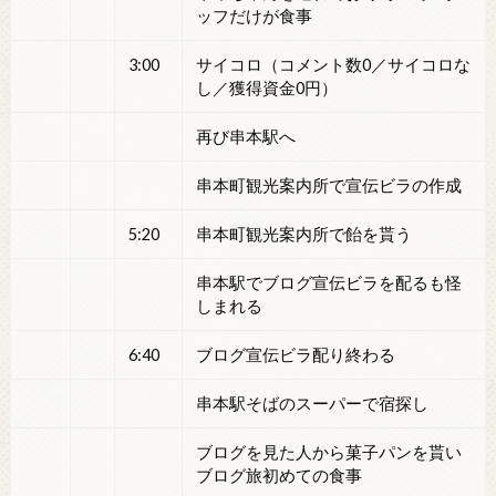
ッフだけが食事
3:00
サイコロ（コメント数0／サイコロな
し／獲得資金0円）
再び串本駅へ
串本町観光案内所で宣伝ビラの作成
5:20
串本町観光案内所で飴を貰う
串本駅でブログ宣伝ビラを配るも怪
しまれる
6:40
ブログ宣伝ビラ配り終わる
串本駅そばのスーパーで宿探し
ブログを見た人から菓子パンを貰い
ブログ旅初めての食事