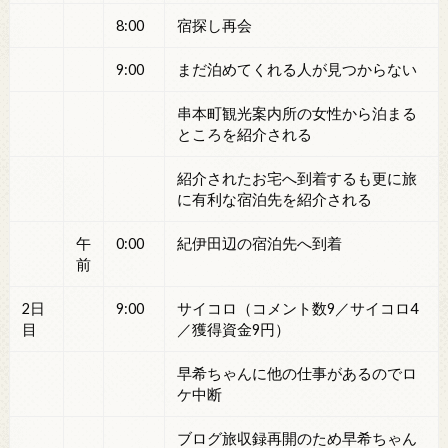
8:00
宿探し再会
9:00
まだ泊めてくれる人が見つからない
串本町観光案内所の女性から泊まる
ところを紹介される
紹介されたお宅へ到着するも更に旅
に有利な宿泊先を紹介される
午
0:00
紀伊田辺の宿泊先へ到着
前
2日
9:00
サイコロ（コメント数9／サイコロ4
目
／獲得資金9円）
早希ちゃんに他の仕事があるのでロ
ケ中断
ブログ旅収録再開のため早希ちゃん