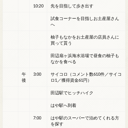
10:20
先を目指して歩き出す
試食コーナーを目指しお土産屋さん
へ
柚子もなかをお土産屋の店員さんに
買って貰う
田辺扇ヶ浜海水浴場で昼食の柚子も
なかを食べる
午
3:00
サイコロ（コメント数610件／サイコ
後
ロ1／獲得資金61円）
田辺駅でヒッチハイク
はや駅へ到着
7:00
はや駅のスーパーで泊めてくれる方
を探す