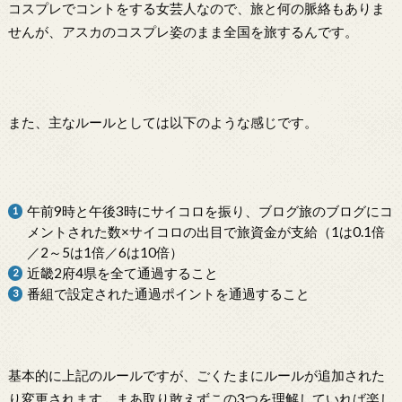
コスプレでコントをする女芸人なので、旅と何の脈絡もありま
せんが、アスカのコスプレ姿のまま全国を旅するんです。
また、主なルールとしては以下のような感じです。
午前9時と午後3時にサイコロを振り、ブログ旅のブログにコ
メントされた数×サイコロの出目で旅資金が支給（1は0.1倍
／2～5は1倍／6は10倍）
近畿2府4県を全て通過すること
番組で設定された通過ポイントを通過すること
基本的に上記のルールですが、ごくたまにルールが追加された
り変更されます。まあ取り敢えずこの3つを理解していれば楽し