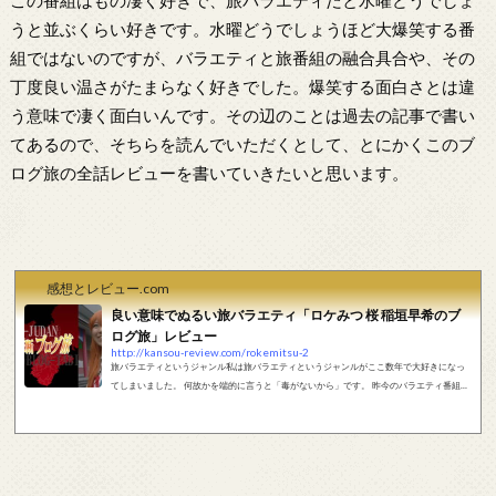
この番組はもの凄く好きで、旅バラエティだと水曜どうでしょ
うと並ぶくらい好きです。水曜どうでしょうほど大爆笑する番
組ではないのですが、バラエティと旅番組の融合具合や、その
丁度良い温さがたまらなく好きでした。爆笑する面白さとは違
う意味で凄く面白いんです。その辺のことは過去の記事で書い
てあるので、そちらを読んでいただくとして、とにかくこのブ
ログ旅の全話レビューを書いていきたいと思います。
感想とレビュー.com
良い意味でぬるい旅バラエティ「ロケみつ 桜 稲垣早希のブ
ログ旅」レビュー
http://kansou-review.com/rokemitsu-2
旅バラエティというジャンル私は旅バラエティというジャンルがここ数年で大好きになっ
てしまいました。 何故かを端的に言うと「毒がないから」です。 昨今のバラエティ番組
は、人を引っぱたいたり蹴ったり、罵詈雑言を浴びせて笑いを取る物が多い気がします。
また、同じようないつも見る芸人が、内輪ネタ盛り上がるので、他人の宴会を見せられて
いるような気もします。 これはこれで良いんです。こういうものが面白いと思う人もいる
と思いますし、私も適度に見る分には笑います。しかしあまりにも多すぎて、近年はいさ...