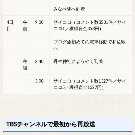
みなべ駅へ到着
4日
午
9:00
サイコロ（コメント数3531件／サイ
目
前
コロ1／獲得資金353円）
ブログ旅初めての電車移動で和佐駅
へ
午
2:40
丹生神社にようやく到着
後
3:00
サイコロ（コメント数1327件／サイ
コロ5／獲得資金1327円）
TBSチャンネルで最初から再放送