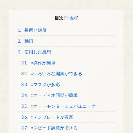
目次
[
非表示
]
1.
長所と短所
2.
動画
3.
使用した感想
3.1.
○操作が簡単
3.2.
○いろいろな編集ができる
3.3.
○マスクが多彩
3.4.
○オーディオ同期が簡単
3.5.
○オートモンタージュがユニーク
3.6.
○テンプレートが豊富
3.7.
○スピード調整ができる