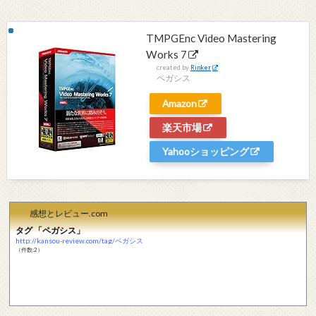
TMPGEnc Video Mastering
Works 7
created by
Rinker
ペガシス
Amazon
楽天市場
Yahooショッピング
感想とレビュー.com
タグ 「ペガシス」
http://kansou-review.com/tag/ペガシス
（件数:2）