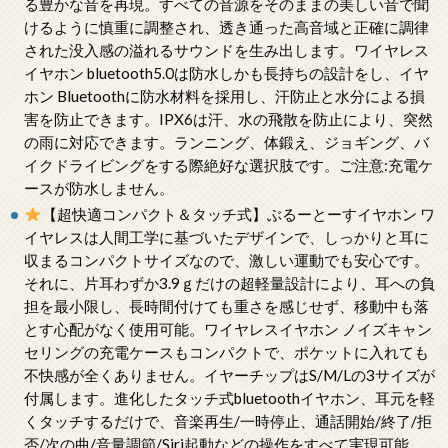
る豊かな音を再現。すべての音源をそのままの美しい音で聞
けるように慎重に調整され、透き通った高音域と正確に調律
された没入感の溢れるサウンドを生み出します。ワイヤレス
イヤホン bluetooth5.0は防水しかも長持ちの設計をし、イヤ
ホン Bluetoothに防水材料を採用し、汗防止と水分による損
害を防止できます。IPX6は汗、水の飛散を防止により、突然
の雨に対応できます。ランニング、体鍛え、ジョギング、バ
イクドライビングをする際絶好な選択肢です。ご注意:充電ケ
ースが防水しません。
【超快適コンパクト＆タッチ式】ぶるーとーすイヤホン ワ
イヤレスは人間工学に基づいたデザインで、しっかりと耳に
収まるコンパクトサイズなので、激しい運動でも安心です。
それに、片耳わずか3.9ｇだけの超軽量設計により、耳への負
担を最小限し、長時間付けても重さを感じせず、移動中も落
とす心配がなく使用可能。ワイヤレスイヤホン ノイズキャン
セリングの充電ケースもコンパクトで、ポケットに入れても
不快感が全くありません。イヤーチップはS/M/Lの3サイズが
付属します。進化したタッチ式bluetoothイヤホン、耳元を軽
くタッチするだけで、音楽再生/一時停止、通話開始/終了/拒
否/次の曲/音量調節/Siri起動などの操作をすべて実現可能。