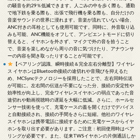
の騒音を約29％低滅できます。人ごみの中を歩く際も、通勤
で地下鉄を乗る際も、出張で飛行機を乗る際も、自分だけの
音楽サウンドの世界に浸れます。音楽が流れていない場合、
ANC付きの耳栓としても使用可能です。同時に、外音取り込
みも可能、ANC機能をオフして、アンビエントモードに切り
替えると、イヤホンを外さず、マイクで外の音を拾うこと
で、音楽を楽しめながら周りの音に気づけたり、アナウンサ
ーの内容を聞き取ったりすることが可能です。
【ペアリング認識、瞬時接続＆完全左右分離型】ワイヤレ
ス イヤホンはBluetooth接続の途切れや音飛びを抑えるた
め、MCSyncテクノロジーを採用したことで、左右同時伝送
が可能に。左右間の伝送が不要になった分、接続の安定性や
効率性が向上し、完全ワイヤレスイヤホンの弱点であった音
途切れや動画視聴時の遅延を大幅に低減。さらに、ホールセ
ンサー技術を使って、充電ケースの蓋を開くだけでデバイス
と自動接続され、接続の手間をさらに短縮。他社のワイヤレ
スイヤホンは携帯電話に接続するために充電ケースからイヤ
ホンを取り出す必要があります。ご注意：初回使用時はペア
リングが必要です。また、従来TWSイヤホンの片側通話しか