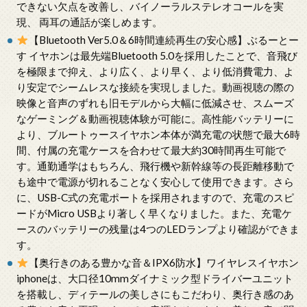
できない欠点を改善し、バイノーラルステレオコールを実
現、 両耳の通話が楽しめます。
【Bluetooth Ver5.0＆6時間連続再生の安心感】ぶるーとー
す イヤホンは最先端Bluetooth 5.0を採用したことで、音飛び
を極限まで抑え、より広く、より早く、より低消費電力、よ
り安定でシームレスな接続を実現しました。動画視聴の際の
映像と音声のずれも旧モデルから大幅に低減させ、スムーズ
なゲーミング＆動画視聴体験が可能に。高性能バッテリーに
より、ブルートゥースイヤホン本体が満充電の状態で最大6時
間、付属の充電ケースを合わせて最大約30時間再生可能で
す。通勤通学はもちろん、飛行機や新幹線等の長距離移動で
も途中で電源が切れることなく安心して使用できます。さら
に、USB-C式の充電ポートを採用されますので、充電のスピ
ードがMicro USBより著しく早くなりました。また、充電ケ
ースのバッテリーの残量は4つのLEDランプより確認ができま
す。
【奥行きのある豊かな音＆IPX6防水】ワイヤレスイヤホン
iphoneは、大口径10mmダイナミック型ドライバーユニット
を搭載し、ディテールの美しさにもこだわり、奥行き感のあ