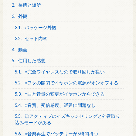
2.
長所と短所
3.
外観
3.1.
パッケージ外観
3.2.
セット内容
4.
動画
5.
使用した感想
5.1.
○完全ワイヤレスなので取り回しが良い
5.2.
○フタの開閉でイヤホンの電源がオンオフする
5.3.
○曲と音量の変更がイヤホンからできる
5.4.
○音質、受信感度、遅延に問題なし
5.5.
◎アクティブのイズキャンセリングと外音取り
込みモードがある
5.6.
○音楽再生でバッテリーが5時間持つ