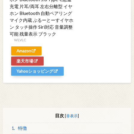
充電 片耳/両耳 左右分離型 イヤ
ホン Bluetooth 自動ペアリング
マイク内蔵 ぶるーとーすイヤホ
ン タッチ操作 Siri対応 音量調整
可能 残量表示 ブラック
WLVLC
Amazon
楽天市場
Yahooショッピング
目次
[
非表示
]
1.
特徴