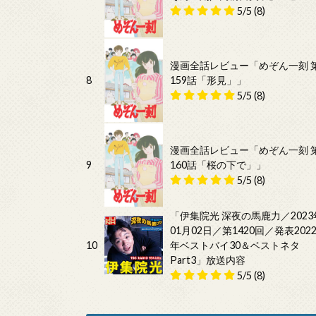
5/5
(8)
漫画全話レビュー「めぞん一刻 
8
159話「形見」」
5/5
(8)
漫画全話レビュー「めぞん一刻 
9
160話「桜の下で」」
5/5
(8)
「伊集院光 深夜の馬鹿力／2023
01月02日／第1420回／発表202
10
年ベストバイ30＆ベストネタ
Part3」放送内容
5/5
(8)