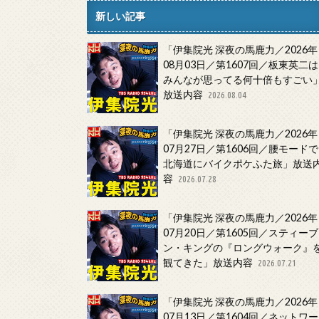
新しい記事
「伊集院光 深夜の馬鹿力／2026年
08月03日／第1607回／板東英二は
みんなが思ってる何十倍もすごい
放送内容
2026.08.04
「伊集院光 深夜の馬鹿力／2026年
07月27日／第1606回／腰モードで
北海道にバイクポケふた旅」放送
容
2026.07.28
「伊集院光 深夜の馬鹿力／2026年
07月20日／第1605回／スティーブ
ン・キングの『ロングウォーク』
観てきた」放送内容
2026.07.21
「伊集院光 深夜の馬鹿力／2026年
07月13日／第1604回／ネットワー