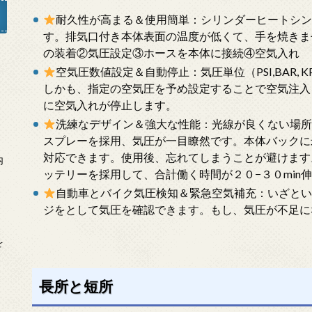
耐久性が高まる＆使用簡単：シリンダーヒートシ
す。排気口付き本体表面の温度が低くて、手を焼きま
の装着②気圧設定③ホースを本体に接続④空気入れ
空気圧数値設定＆自動停止：気圧単位（PSI,BAR, K
」
しかも、指定の空気圧を予め設定することで空気注入
に空気入れが停止します。
洗練なデザイン＆強大な性能：光線が良くない場所
スプレーを採用、気圧が一目瞭然です。本体バックに米
対応できます。使用後、忘れてしまうことが避けます。
内
ッテリーを採用して、合計働く時間が２０−３０min伸
自動車とバイク気圧検知＆緊急空気補充：いざと
ジをとして気圧を確認できます。もし、気圧が不足に
を
長所と短所