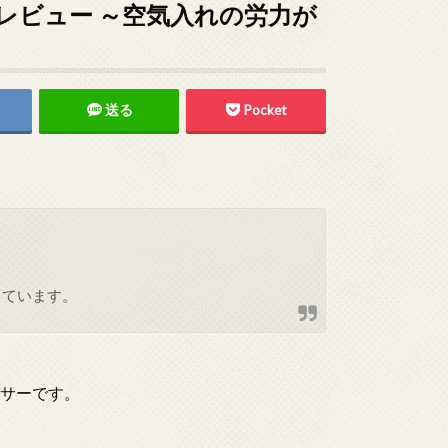
」レビュー ～空気入れの労力が
送る
Pocket
しています。
ッサーです。