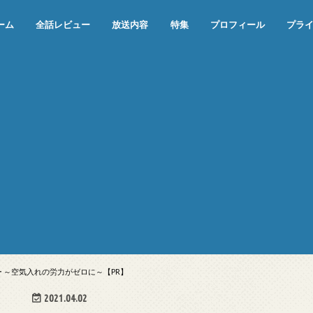
ーム
全話レビュー
放送内容
特集
プロフィール
プラ
めぞん一刻（漫画）
めぞん一刻（アニメ）
機動戦士ガンダム
ジョジョの奇妙な冒険 ダイヤモンド
寄生獣 セイの格率
この世の果てで恋を唄う少女YU-NO
この世の果てで恋を唄う少女YU-
江戸川乱歩の美女シリーズ＜中断＞
24 JAPAN＜中断＞
アメリカ横断ウルトラクイズ＜中断
稲垣早希のブログ旅＜中断＞
出川哲朗の充電させてもらえません
伊集院光 深夜の馬鹿力
ナインティナインのオールナイトニ
岡村隆史のオールナイトニッポン
ガンダム
めぞん一刻
バック・トゥ・ザ・フューチャー
は砕けない＜中断＞
NO（解説・考察）
＞
か？＜中断＞
ッポン
ー ～空気入れの労力がゼロに～【PR】
2021.04.02