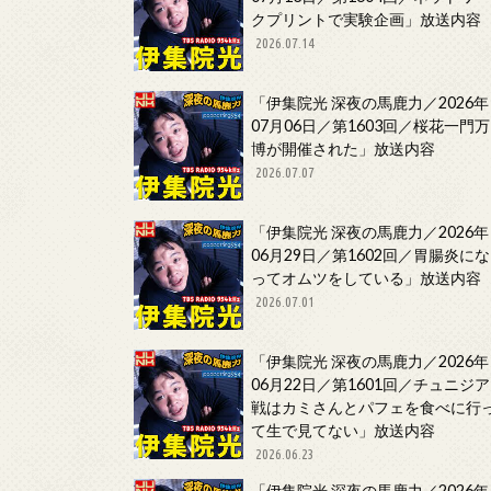
クプリントで実験企画」放送内容
2026.07.14
「伊集院光 深夜の馬鹿力／2026年
07月06日／第1603回／桜花一門万
博が開催された」放送内容
2026.07.07
「伊集院光 深夜の馬鹿力／2026年
06月29日／第1602回／胃腸炎にな
ってオムツをしている」放送内容
2026.07.01
「伊集院光 深夜の馬鹿力／2026年
06月22日／第1601回／チュニジア
戦はカミさんとパフェを食べに行
て生で見てない」放送内容
2026.06.23
「伊集院光 深夜の馬鹿力／2026年