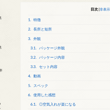
目次
[
非表示
第
1.
特徴
2.
長所と短所
3.
外観
第
3.1.
パッケージ外観
3.2.
パッケージ内容
3.3.
セット内容
年
2
4.
動画
5.
スペック
6.
使用した感想
め
6.1.
◎空気入れが楽になる
ー