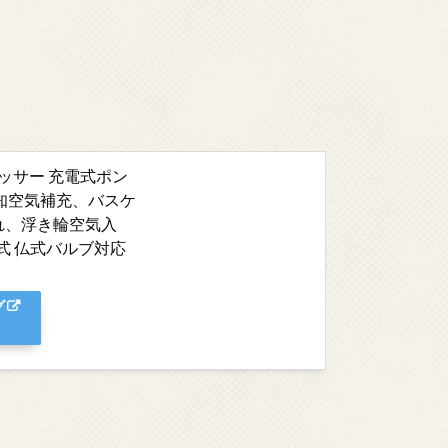
レッサー 充電式ポン
知空気補充、バスケ
れ、浮き輪空気入
英式 仏式バルブ対応
グ