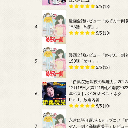
は永遠に…!!」」
5/5
(13)
漫画全話レビュー「めぞん一刻 
4
158話「約束」」
5/5
(13)
漫画全話レビュー「めぞん一刻 
5
153話「契り」」
5/5
(12)
「伊集院光 深夜の馬鹿力／2022
12月19日／第1418回／発表202
6
年ベストバイ30＆ベストネタ
Part1」放送内容
5/5
(10)
永遠に語り継がれるラブコメ「
7
ぞん一刻／高橋留美子」レビュ