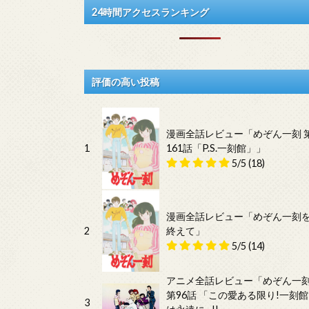
24時間アクセスランキング
評価の高い投稿
漫画全話レビュー「めぞん一刻 
1
161話「P.S.一刻館」」
5/5
(18)
漫画全話レビュー「めぞん一刻
2
終えて」
5/5
(14)
アニメ全話レビュー「めぞん一
第96話 「この愛ある限り!一刻館
3