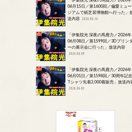
06月15日／第1600回／偏愛ミュー
ジアムで紙芝居博物館へ行った」
送内容
2026.06.16
「伊集院光 深夜の馬鹿力／2026年
06月08日／第1599回／3Dプリン
ーの展示会に行った」放送内容
2026.06.09
「伊集院光 深夜の馬鹿力／2026年
06月01日／第1598回／30周年記
Tシャツ先着2,000着販売」放送内
2026.06.03