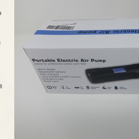
放
タ
念
容