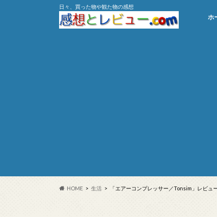
日々、買った物や観た物の感想
ホ
HOME
生活
「エアーコンプレッサー／Tonsim」レビュ