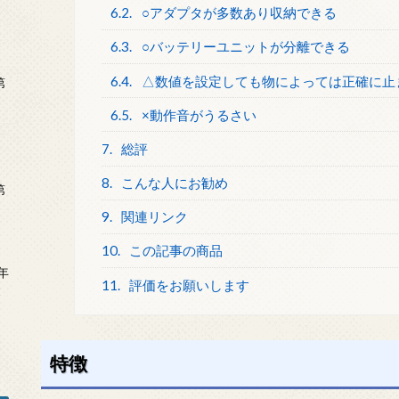
6.2.
○アダプタが多数あり収納できる
6.3.
○バッテリーユニットが分離できる
6.4.
△数値を設定しても物によっては正確に止
第
6.5.
×動作音がうるさい
7.
総評
8.
こんな人にお勧め
第
9.
関連リンク
10.
この記事の商品
年
11.
評価をお願いします
2
特徴