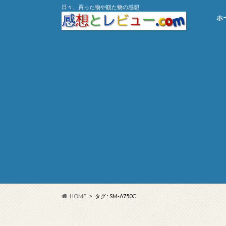
日々、買った物や観た物の感想
ホ
HOME
タグ : SM-A750C