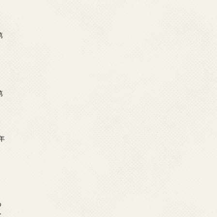
第
第
年
2
め
ー