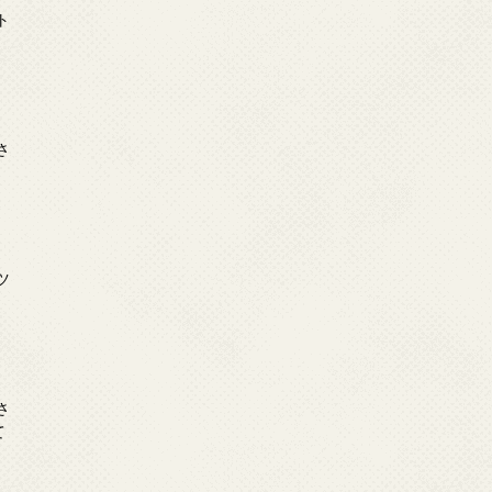
ト
日
さ
日
ツ
日
さ
て