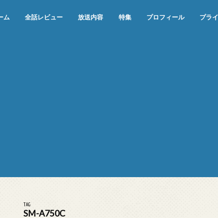
ーム
全話レビュー
放送内容
特集
プロフィール
プラ
めぞん一刻（漫画）
めぞん一刻（アニメ）
機動戦士ガンダム
ジョジョの奇妙な冒険 ダイヤモンド
寄生獣 セイの格率
この世の果てで恋を唄う少女YU-NO
この世の果てで恋を唄う少女YU-
江戸川乱歩の美女シリーズ＜中断＞
24 JAPAN＜中断＞
アメリカ横断ウルトラクイズ＜中断
稲垣早希のブログ旅＜中断＞
出川哲朗の充電させてもらえません
伊集院光 深夜の馬鹿力
ナインティナインのオールナイトニ
岡村隆史のオールナイトニッポン
ガンダム
めぞん一刻
バック・トゥ・ザ・フューチャー
は砕けない＜中断＞
NO（解説・考察）
＞
か？＜中断＞
ッポン
TAG
SM-A750C