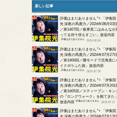
新しい記事
評価はまだありません
">
「伊集院
光 深夜の馬鹿力／2026年08月03
／第1607回／板東英二はみんなが
ってる何十倍もすごい」放送内容
評価はまだありません
2026.08.04
評価はまだありません
">
「伊集院
光 深夜の馬鹿力／2026年07月27
／第1606回／腰モードで北海道に
イクポケふた旅」放送内容
評価はまだありません
2026.07.28
評価はまだありません
">
「伊集院
光 深夜の馬鹿力／2026年07月20
／第1605回／スティーブン・キン
の『ロングウォーク』を観てきた
評価はまだありません
放送内容
2026.07.21
評価はまだありません
">
「伊集院
光 深夜の馬鹿力／2026年07月13