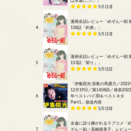
は永遠に…!!」」
5/5
(13)
漫画全話レビュー「めぞん一刻 
4
158話「約束」」
5/5
(13)
漫画全話レビュー「めぞん一刻 
5
153話「契り」」
5/5
(12)
「伊集院光 深夜の馬鹿力／2022
12月19日／第1418回／発表202
6
年ベストバイ30＆ベストネタ
Part1」放送内容
5/5
(10)
永遠に語り継がれるラブコメ「
7
ぞん一刻／高橋留美子」レビュ