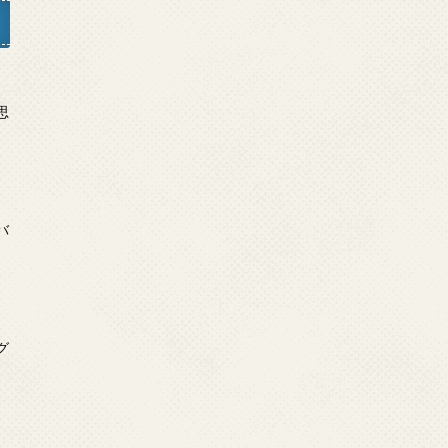
日
思
日
バ
日
グ
」
日