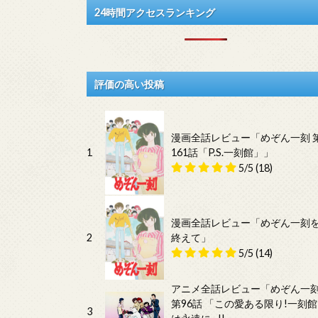
24時間アクセスランキング
評価の高い投稿
漫画全話レビュー「めぞん一刻 
1
161話「P.S.一刻館」」
5/5
(18)
漫画全話レビュー「めぞん一刻
2
終えて」
5/5
(14)
アニメ全話レビュー「めぞん一
第96話 「この愛ある限り!一刻館
3