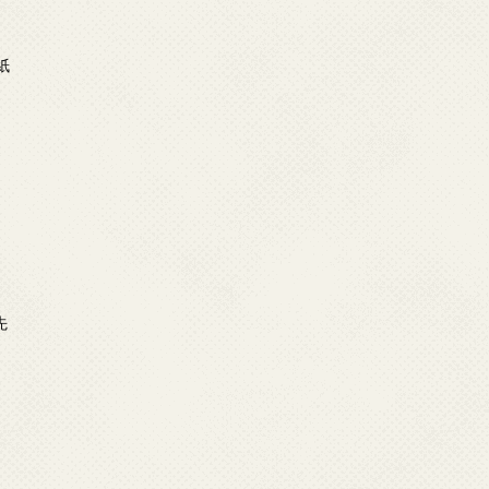
日
紙
日
示
日
先