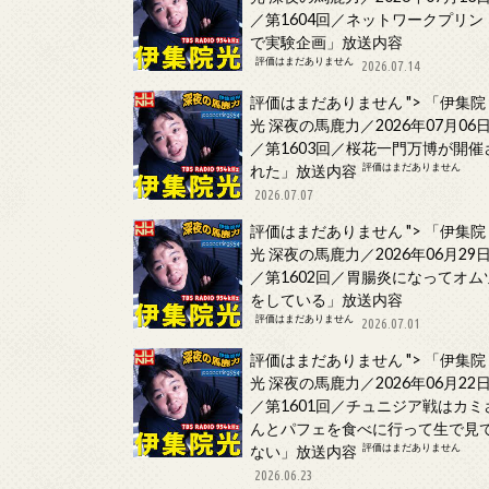
／第1604回／ネットワークプリン
で実験企画」放送内容
評価はまだありません
2026.07.14
評価はまだありません
">
「伊集院
光 深夜の馬鹿力／2026年07月06
／第1603回／桜花一門万博が開催
評価はまだありません
れた」放送内容
2026.07.07
評価はまだありません
">
「伊集院
光 深夜の馬鹿力／2026年06月29
／第1602回／胃腸炎になってオム
をしている」放送内容
評価はまだありません
2026.07.01
評価はまだありません
">
「伊集院
光 深夜の馬鹿力／2026年06月22
／第1601回／チュニジア戦はカミ
んとパフェを食べに行って生で見
評価はまだありません
ない」放送内容
2026.06.23