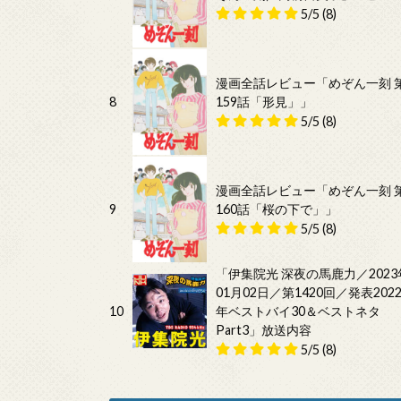
5/5
(8)
漫画全話レビュー「めぞん一刻 
8
159話「形見」」
5/5
(8)
漫画全話レビュー「めぞん一刻 
9
160話「桜の下で」」
5/5
(8)
「伊集院光 深夜の馬鹿力／2023
01月02日／第1420回／発表202
10
年ベストバイ30＆ベストネタ
Part3」放送内容
5/5
(8)