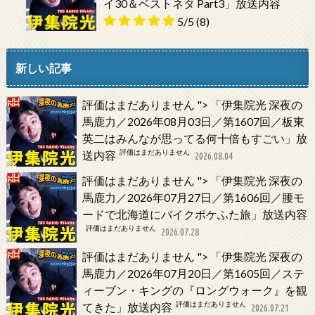
イ30＆ベストネタ Part3」放送内容
5/5
(8)
新しい記事
評価はまだありません
">
「伊集院光 深夜の
馬鹿力／2026年08月03日／第1607回／板東
英二はみんなが思ってる何十倍もすごい」放
評価はまだありません
送内容
2026.08.04
評価はまだありません
">
「伊集院光 深夜の
馬鹿力／2026年07月27日／第1606回／腰モ
ードで北海道にバイクポケふた旅」放送内容
評価はまだありません
2026.07.28
評価はまだありません
">
「伊集院光 深夜の
馬鹿力／2026年07月20日／第1605回／ステ
ィーブン・キングの『ロングウォーク』を観
評価はまだありません
てきた」放送内容
2026.07.21