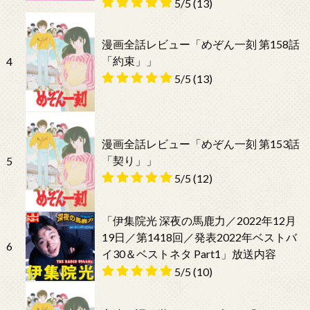
5/5
(13)
漫画全話レビュー「めぞん一刻 第158話
「約束」」
4
5/5
(13)
漫画全話レビュー「めぞん一刻 第153話
「契り」」
5
5/5
(12)
「伊集院光 深夜の馬鹿力／2022年12月
19日／第1418回／発表2022年ベストバ
6
イ30＆ベストネタ Part1」放送内容
5/5
(10)