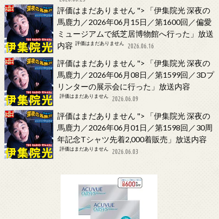
評価はまだありません
">
「伊集院光 深夜の
馬鹿力／2026年06月15日／第1600回／偏愛
ミュージアムで紙芝居博物館へ行った」放送
評価はまだありません
内容
2026.06.16
評価はまだありません
">
「伊集院光 深夜の
馬鹿力／2026年06月08日／第1599回／3Dプ
リンターの展示会に行った」放送内容
評価はまだありません
2026.06.09
評価はまだありません
">
「伊集院光 深夜の
馬鹿力／2026年06月01日／第1598回／30周
年記念Tシャツ先着2,000着販売」放送内容
評価はまだありません
2026.06.03