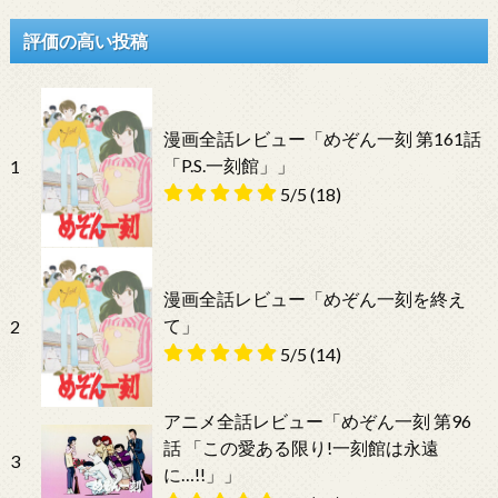
評価の高い投稿
漫画全話レビュー「めぞん一刻 第161話
「P.S.一刻館」」
1
5/5
(18)
漫画全話レビュー「めぞん一刻を終え
て」
2
5/5
(14)
アニメ全話レビュー「めぞん一刻 第96
話 「この愛ある限り!一刻館は永遠
3
に…!!」」