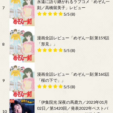
永遠に語り継がれるラブコメ「めぞん一
刻／高橋留美子」レビュー
7
5/5
(8)
漫画全話レビュー「めぞん一刻 第159話
「形見」」
8
5/5
(8)
漫画全話レビュー「めぞん一刻 第160話
「桜の下で」」
9
5/5
(8)
「伊集院光 深夜の馬鹿力／2023年01月
02日／第1420回／発表2022年ベストバ
10