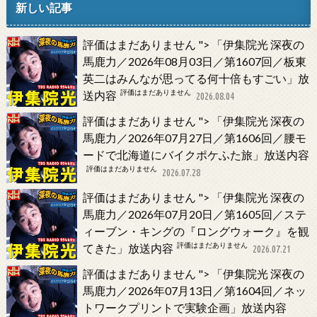
新しい記事
評価はまだありません
">
「伊集院光 深夜の
馬鹿力／2026年08月03日／第1607回／板東
英二はみんなが思ってる何十倍もすごい」放
評価はまだありません
送内容
2026.08.04
評価はまだありません
">
「伊集院光 深夜の
馬鹿力／2026年07月27日／第1606回／腰モ
ードで北海道にバイクポケふた旅」放送内容
評価はまだありません
2026.07.28
評価はまだありません
">
「伊集院光 深夜の
馬鹿力／2026年07月20日／第1605回／ステ
ィーブン・キングの『ロングウォーク』を観
評価はまだありません
てきた」放送内容
2026.07.21
評価はまだありません
">
「伊集院光 深夜の
馬鹿力／2026年07月13日／第1604回／ネッ
トワークプリントで実験企画」放送内容