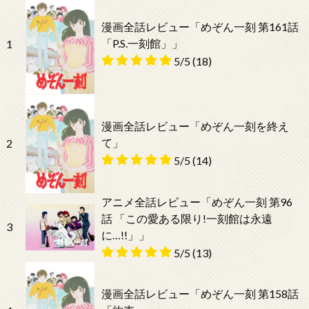
漫画全話レビュー「めぞん一刻 第161話
「P.S.一刻館」」
1
5/5
(18)
漫画全話レビュー「めぞん一刻を終え
て」
2
5/5
(14)
アニメ全話レビュー「めぞん一刻 第96
話 「この愛ある限り!一刻館は永遠
3
に…!!」」
5/5
(13)
漫画全話レビュー「めぞん一刻 第158話