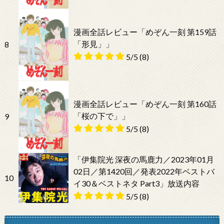
漫画全話レビュー「めぞん一刻 第159話
「形見」」
8
5/5
(8)
漫画全話レビュー「めぞん一刻 第160話
「桜の下で」」
9
5/5
(8)
「伊集院光 深夜の馬鹿力／2023年01月
02日／第1420回／発表2022年ベストバ
10
イ30＆ベストネタ Part3」放送内容
5/5
(8)