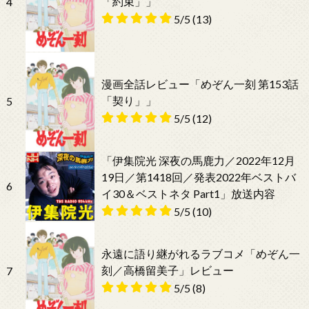
「約束」」
4
5/5
(13)
漫画全話レビュー「めぞん一刻 第153話
「契り」」
5
5/5
(12)
「伊集院光 深夜の馬鹿力／2022年12月
19日／第1418回／発表2022年ベストバ
6
イ30＆ベストネタ Part1」放送内容
5/5
(10)
永遠に語り継がれるラブコメ「めぞん一
刻／高橋留美子」レビュー
7
5/5
(8)