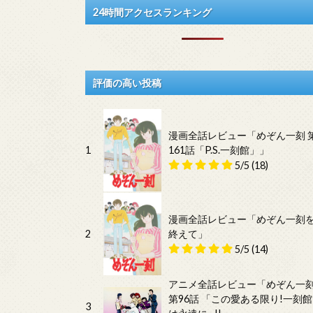
24時間アクセスランキング
評価の高い投稿
漫画全話レビュー「めぞん一刻 
1
161話「P.S.一刻館」」
5/5
(18)
漫画全話レビュー「めぞん一刻
2
終えて」
5/5
(14)
アニメ全話レビュー「めぞん一
第96話 「この愛ある限り!一刻館
3