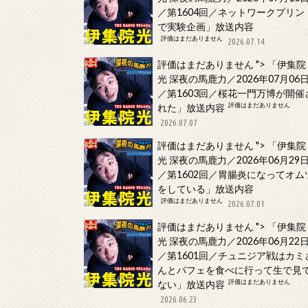
／第1604回／ネットワークプリン
で実験企画」放送内容
評価はまだありません
2026.07.14
評価はまだありません
">
「伊集院
光 深夜の馬鹿力／2026年07月06
／第1603回／桜花一門万博が開催
評価はまだありません
れた」放送内容
2026.07.07
評価はまだありません
">
「伊集院
光 深夜の馬鹿力／2026年06月29
／第1602回／胃腸炎になってオム
をしている」放送内容
評価はまだありません
2026.07.01
評価はまだありません
">
「伊集院
光 深夜の馬鹿力／2026年06月22
／第1601回／チュニジア戦はカミ
んとパフェを食べに行って生で見
評価はまだありません
ない」放送内容
2026.06.23