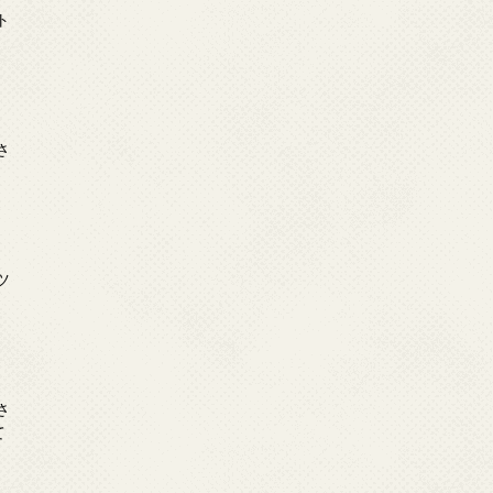
ト
日
さ
日
ツ
日
さ
て