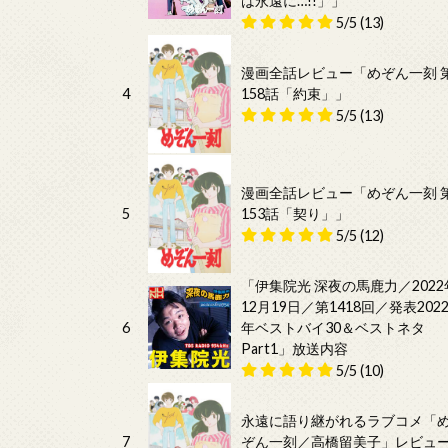
は永遠に…!!」」
5/5
(13)
漫画全話レビュー「めぞん一刻 
4
158話「約束」」
5/5
(13)
漫画全話レビュー「めぞん一刻 
5
153話「契り」」
5/5
(12)
「伊集院光 深夜の馬鹿力／2022
12月19日／第1418回／発表202
6
年ベストバイ30＆ベストネタ
Part1」放送内容
5/5
(10)
永遠に語り継がれるラブコメ「
7
ぞん一刻／高橋留美子」レビュ