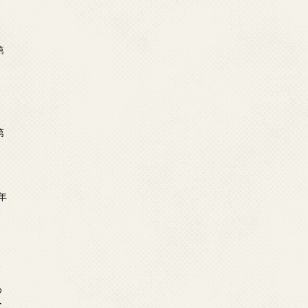
第
第
年
2
め
ー