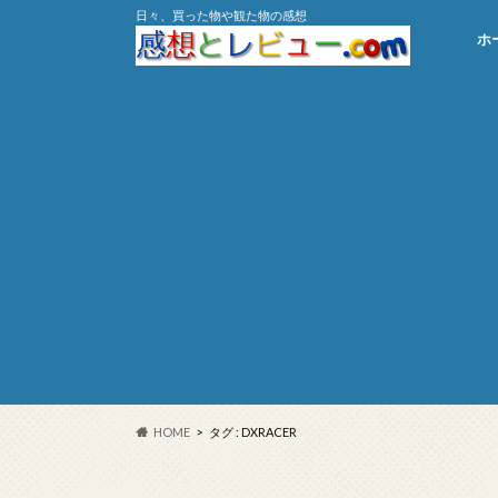
日々、買った物や観た物の感想
ホ
HOME
タグ : DXRACER