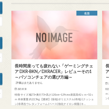
生活
長時間座っても疲れない「ゲーミングチェ
ア DXR-BKN／DXRACER」レビューその1
ア
～パソコンチェアの選び方編～
評価はまだありません
特
2021.01.18
ｍ
特徴 サイズ:幅73×奥行73×高さ120cm~129cmx座面高42ｃｍ~52ｃ
ン
ｍ 本体重量:約22.5kg 【素材】(張地)ポリエステル(布地) (クッショ
ン)非再生ウレタンフォーム (ベース)強化ナイロン樹脂 (キ…