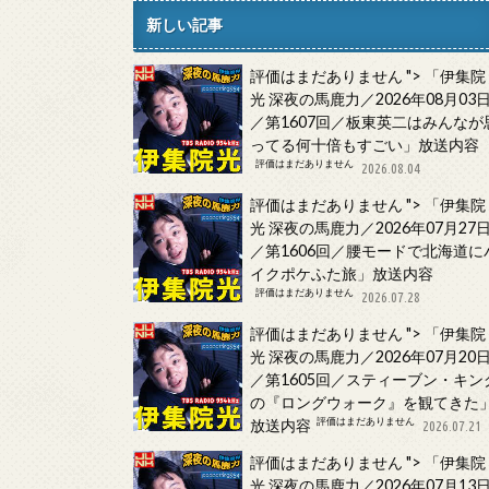
新しい記事
評価はまだありません
">
「伊集院
光 深夜の馬鹿力／2026年08月03
／第1607回／板東英二はみんなが
ってる何十倍もすごい」放送内容
評価はまだありません
2026.08.04
評価はまだありません
">
「伊集院
光 深夜の馬鹿力／2026年07月27
／第1606回／腰モードで北海道に
イクポケふた旅」放送内容
評価はまだありません
2026.07.28
評価はまだありません
">
「伊集院
光 深夜の馬鹿力／2026年07月20
／第1605回／スティーブン・キン
の『ロングウォーク』を観てきた
評価はまだありません
放送内容
2026.07.21
評価はまだありません
">
「伊集院
光 深夜の馬鹿力／2026年07月13