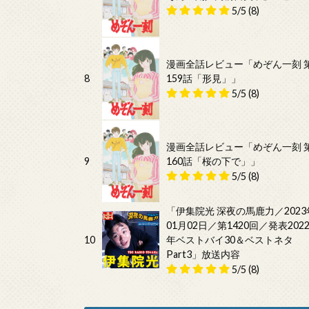
5/5
(8)
漫画全話レビュー「めぞん一刻 
8
159話「形見」」
5/5
(8)
漫画全話レビュー「めぞん一刻 
9
160話「桜の下で」」
5/5
(8)
「伊集院光 深夜の馬鹿力／2023
01月02日／第1420回／発表202
10
年ベストバイ30＆ベストネタ
Part3」放送内容
5/5
(8)