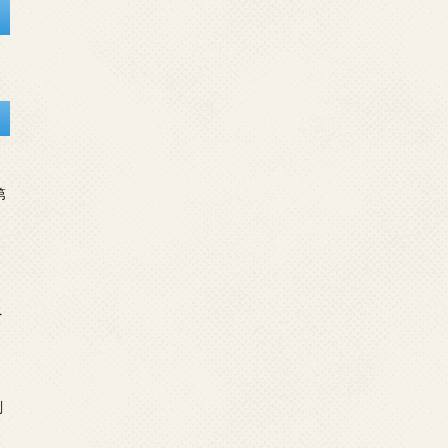
第
を
刻