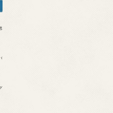
日
思
日
バ
日
グ
」
日