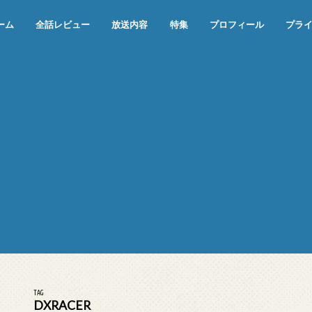
ーム
全話レビュー
放送内容
特集
プロフィール
プラ
めぞん一刻（漫画）
めぞん一刻（アニメ）
機動戦士ガンダム
ジョジョの奇妙な冒険 ダイヤモンド
寄生獣 セイの格率
この世の果てで恋を唄う少女YU-NO
この世の果てで恋を唄う少女YU-
江戸川乱歩の美女シリーズ＜中断＞
24 JAPAN＜中断＞
アメリカ横断ウルトラクイズ＜中断
稲垣早希のブログ旅＜中断＞
出川哲朗の充電させてもらえません
伊集院光 深夜の馬鹿力
ナインティナインのオールナイトニ
岡村隆史のオールナイトニッポン
ガンダム
めぞん一刻
バック・トゥ・ザ・フューチャー
は砕けない＜中断＞
NO（解説・考察）
＞
か？＜中断＞
ッポン
TAG
DXRACER