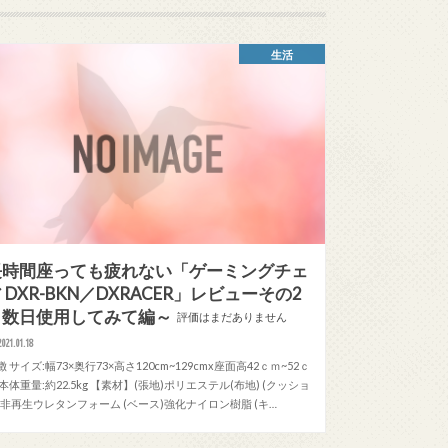
生活
長時間座っても疲れない「ゲーミングチェ
 DXR-BKN／DXRACER」レビューその2
～数日使用してみて編～
評価はまだありません
2021.01.18
徴 サイズ:幅73×奥行73×高さ120cm~129cmx座面高42ｃｍ~52ｃ
 本体重量:約22.5kg 【素材】(張地)ポリエステル(布地) (クッショ
)非再生ウレタンフォーム (ベース)強化ナイロン樹脂 (キ…