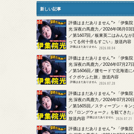
新しい記事
評価はまだありません
">
「伊集院
光 深夜の馬鹿力／2026年08月03
／第1607回／板東英二はみんなが
ってる何十倍もすごい」放送内容
評価はまだありません
2026.08.04
評価はまだありません
">
「伊集院
光 深夜の馬鹿力／2026年07月27
／第1606回／腰モードで北海道に
イクポケふた旅」放送内容
評価はまだありません
2026.07.28
評価はまだありません
">
「伊集院
光 深夜の馬鹿力／2026年07月20
／第1605回／スティーブン・キン
の『ロングウォーク』を観てきた
評価はまだありません
放送内容
2026.07.21
評価はまだありません
">
「伊集院