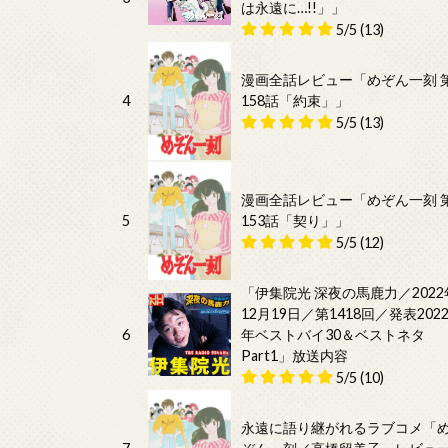
は永遠に…!!」」
5/5
(13)
漫画全話レビュー「めぞん一刻 
4
158話「約束」」
5/5
(13)
漫画全話レビュー「めぞん一刻 
5
153話「契り」」
5/5
(12)
「伊集院光 深夜の馬鹿力／2022
12月19日／第1418回／発表202
6
年ベストバイ30＆ベストネタ
Part1」放送内容
5/5
(10)
永遠に語り継がれるラブコメ「