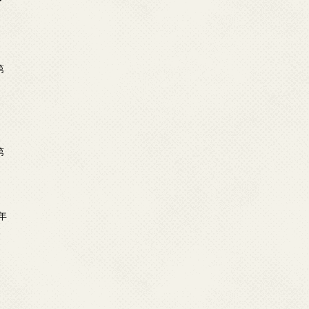
ー
第
第
年
2