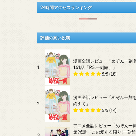
24時間アクセスランキング
評価の高い投稿
漫画全話レビュー「めぞん一刻 
1
161話「P.S.一刻館」」
5/5
(18)
漫画全話レビュー「めぞん一刻
2
終えて」
5/5
(14)
アニメ全話レビュー「めぞん一
第96話 「この愛ある限り!一刻館
3