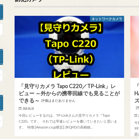
ネットワークカメラ
「見守りカメラ Tapo C220／TP-Link」レ
「
ビュー ～外からの携帯回線でも見ることが
H
できる～
評価はまだありません
2024.06.20
今回レビューするのは、TP-Linkさんの見守りカメラ『Tapo
C220』です。 それでは早速レビューを書いていきたいと思いま
今
す。 特徴 [Amazon.co.jp限定] 2KQHDの高精細…
9
思