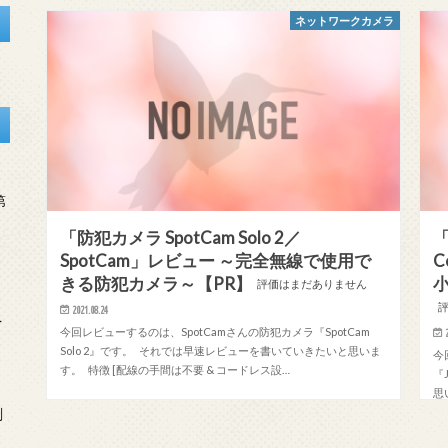
ネットワークカメラ
第
「防犯カメラ SpotCam Solo 2／
「
SpotCam」レビュー ～完全無線で使用で
C
きる防犯カメラ～【PR】
評価はまだありません
2021.08.24
を
今回レビューするのは、SpotCamさんの防犯カメラ『SpotCam
Solo 2』です。 それでは早速レビューを書いていきたいと思いま
今
す。 特徴 [配線の手間は不要 & コードレス設…
『
思
刻