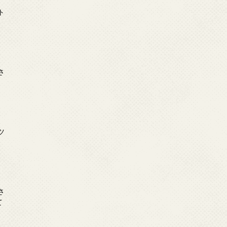
日
ト
日
さ
日
ツ
日
さ
て