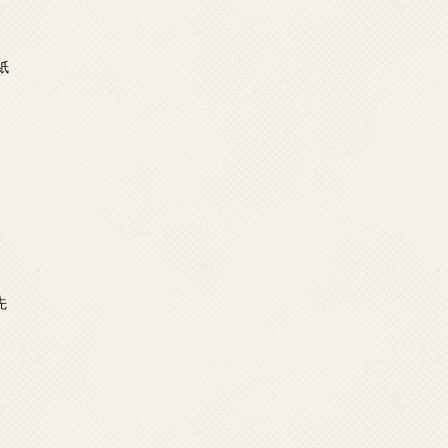
日
紙
日
示
日
先