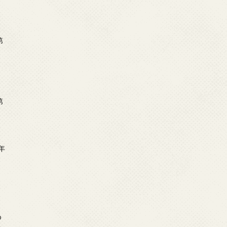
第
第
年
2
め