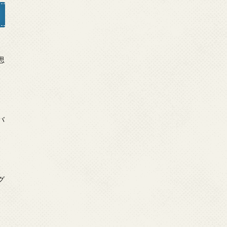
日
思
日
バ
日
グ
」