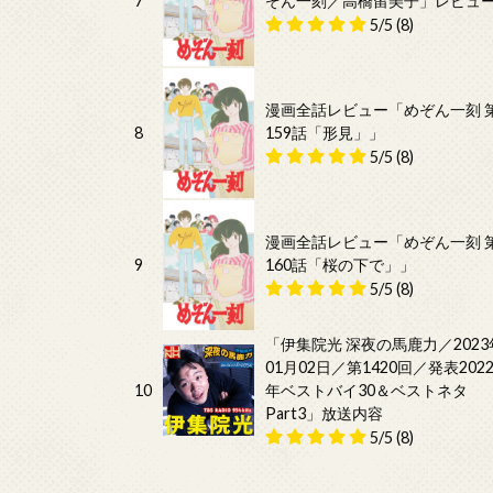
7
ぞん一刻／高橋留美子」レビュ
5/5
(8)
漫画全話レビュー「めぞん一刻 
8
159話「形見」」
5/5
(8)
漫画全話レビュー「めぞん一刻 
9
160話「桜の下で」」
5/5
(8)
「伊集院光 深夜の馬鹿力／2023
01月02日／第1420回／発表202
10
年ベストバイ30＆ベストネタ
Part3」放送内容
5/5
(8)