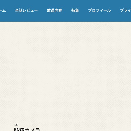
ーム
全話レビュー
放送内容
特集
プロフィール
プラ
めぞん一刻（漫画）
めぞん一刻（アニメ）
機動戦士ガンダム
ジョジョの奇妙な冒険 ダイヤモンド
寄生獣 セイの格率
この世の果てで恋を唄う少女YU-NO
この世の果てで恋を唄う少女YU-
江戸川乱歩の美女シリーズ＜中断＞
24 JAPAN＜中断＞
アメリカ横断ウルトラクイズ＜中断
稲垣早希のブログ旅＜中断＞
出川哲朗の充電させてもらえません
伊集院光 深夜の馬鹿力
ナインティナインのオールナイトニ
岡村隆史のオールナイトニッポン
ガンダム
めぞん一刻
バック・トゥ・ザ・フューチャー
は砕けない＜中断＞
NO（解説・考察）
＞
か？＜中断＞
ッポン
TAG
防犯カメラ