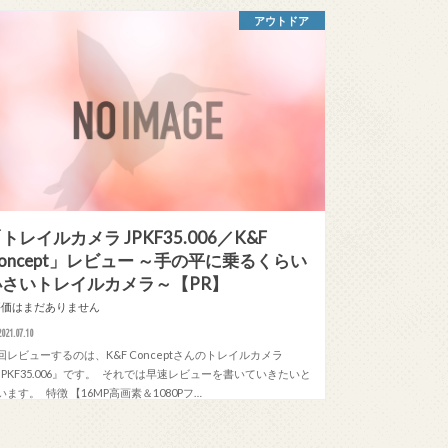
アウトドア
トレイルカメラ JPKF35.006／K&F
oncept」レビュー ～手の平に乗るくらい
小さいトレイルカメラ～【PR】
評価はまだありません
2021.07.10
回レビューするのは、K&F Conceptさんのトレイルカメラ
‎JPKF35.006』です。 それでは早速レビューを書いていきたいと
います。 特徴 【16MP高画素＆1080Pフ…