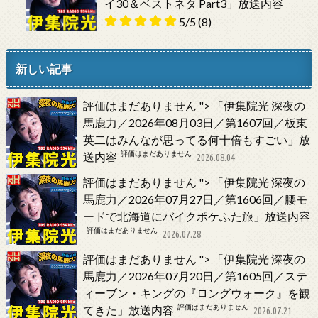
イ30＆ベストネタ Part3」放送内容
5/5
(8)
新しい記事
評価はまだありません
">
「伊集院光 深夜の
馬鹿力／2026年08月03日／第1607回／板東
英二はみんなが思ってる何十倍もすごい」放
評価はまだありません
送内容
2026.08.04
評価はまだありません
">
「伊集院光 深夜の
馬鹿力／2026年07月27日／第1606回／腰モ
ードで北海道にバイクポケふた旅」放送内容
評価はまだありません
2026.07.28
評価はまだありません
">
「伊集院光 深夜の
馬鹿力／2026年07月20日／第1605回／ステ
ィーブン・キングの『ロングウォーク』を観
評価はまだありません
てきた」放送内容
2026.07.21