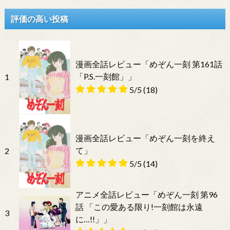
評価の高い投稿
漫画全話レビュー「めぞん一刻 第161話
「P.S.一刻館」」
1
5/5
(18)
漫画全話レビュー「めぞん一刻を終え
て」
2
5/5
(14)
アニメ全話レビュー「めぞん一刻 第96
話 「この愛ある限り!一刻館は永遠
3
に…!!」」