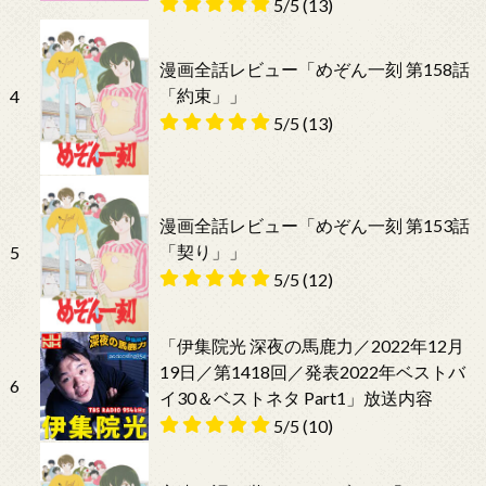
5/5
(13)
漫画全話レビュー「めぞん一刻 第158話
「約束」」
4
5/5
(13)
漫画全話レビュー「めぞん一刻 第153話
「契り」」
5
5/5
(12)
「伊集院光 深夜の馬鹿力／2022年12月
19日／第1418回／発表2022年ベストバ
6
イ30＆ベストネタ Part1」放送内容
5/5
(10)