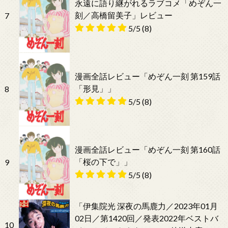
永遠に語り継がれるラブコメ「めぞん一
刻／高橋留美子」レビュー
7
5/5
(8)
漫画全話レビュー「めぞん一刻 第159話
「形見」」
8
5/5
(8)
漫画全話レビュー「めぞん一刻 第160話
「桜の下で」」
9
5/5
(8)
「伊集院光 深夜の馬鹿力／2023年01月
02日／第1420回／発表2022年ベストバ
10