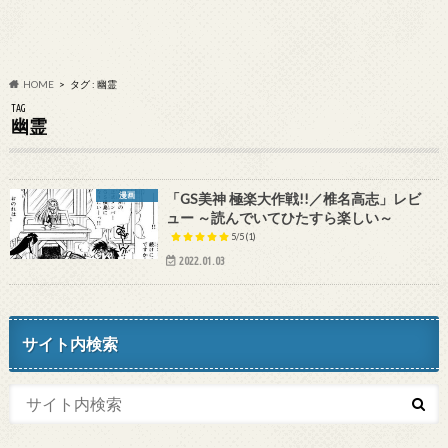
HOME
タグ : 幽霊
TAG
幽霊
漫画
「GS美神 極楽大作戦!!／椎名高志」レビ
ュー ～読んでいてひたすら楽しい～
5/5
(1)
2022.01.03
サイト内検索