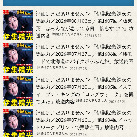
評価はまだありません
">
「伊集院光 深夜の
馬鹿力／2026年08月03日／第1607回／板東
英二はみんなが思ってる何十倍もすごい」放
評価はまだありません
送内容
2026.08.04
評価はまだありません
">
「伊集院光 深夜の
馬鹿力／2026年07月27日／第1606回／腰モ
ードで北海道にバイクポケふた旅」放送内容
評価はまだありません
2026.07.28
評価はまだありません
">
「伊集院光 深夜の
馬鹿力／2026年07月20日／第1605回／ステ
ィーブン・キングの『ロングウォーク』を観
評価はまだありません
てきた」放送内容
2026.07.21
評価はまだありません
">
「伊集院光 深夜の
馬鹿力／2026年07月13日／第1604回／ネッ
トワークプリントで実験企画」放送内容
評価はまだありません
2026.07.14