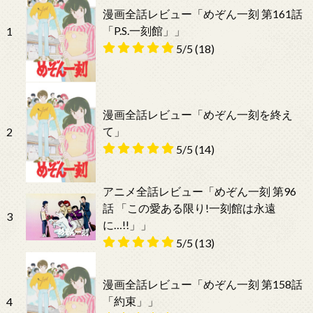
漫画全話レビュー「めぞん一刻 第161話
「P.S.一刻館」」
1
5/5
(18)
漫画全話レビュー「めぞん一刻を終え
て」
2
5/5
(14)
アニメ全話レビュー「めぞん一刻 第96
話 「この愛ある限り!一刻館は永遠
3
に…!!」」
5/5
(13)
漫画全話レビュー「めぞん一刻 第158話
「約束」」
4