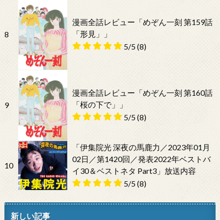
漫画全話レビュー「めぞん一刻 第159話
「形見」」
8
5/5
(8)
漫画全話レビュー「めぞん一刻 第160話
「桜の下で」」
9
5/5
(8)
「伊集院光 深夜の馬鹿力／2023年01月
02日／第1420回／発表2022年ベストバ
10
イ30＆ベストネタ Part3」放送内容
5/5
(8)
新しい記事