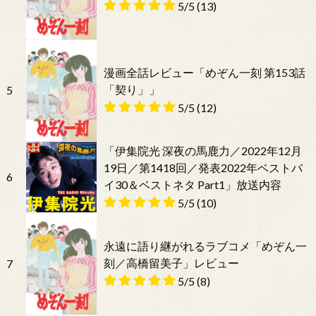
5/5
(13)
漫画全話レビュー「めぞん一刻 第153話
「契り」」
5
5/5
(12)
「伊集院光 深夜の馬鹿力／2022年12月
19日／第1418回／発表2022年ベストバ
6
イ30＆ベストネタ Part1」放送内容
5/5
(10)
永遠に語り継がれるラブコメ「めぞん一
刻／高橋留美子」レビュー
7
5/5
(8)