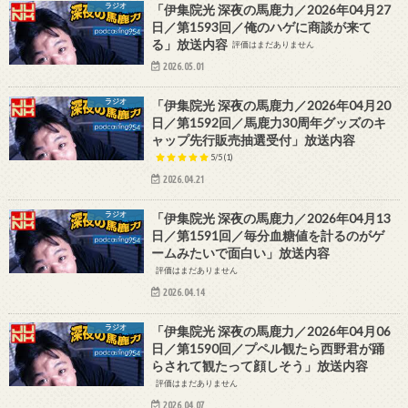
ラジオ
「伊集院光 深夜の馬鹿力／2026年04月27
日／第1593回／俺のハゲに商談が来て
る」放送内容
評価はまだありません
2026.05.01
ラジオ
「伊集院光 深夜の馬鹿力／2026年04月20
日／第1592回／馬鹿力30周年グッズのキ
ャップ先行販売抽選受付」放送内容
5/5
(1)
2026.04.21
ラジオ
「伊集院光 深夜の馬鹿力／2026年04月13
日／第1591回／毎分血糖値を計るのがゲ
ームみたいで面白い」放送内容
評価はまだありません
2026.04.14
ラジオ
「伊集院光 深夜の馬鹿力／2026年04月06
日／第1590回／プペル観たら西野君が踊
らされて観たって顔しそう」放送内容
評価はまだありません
2026.04.07