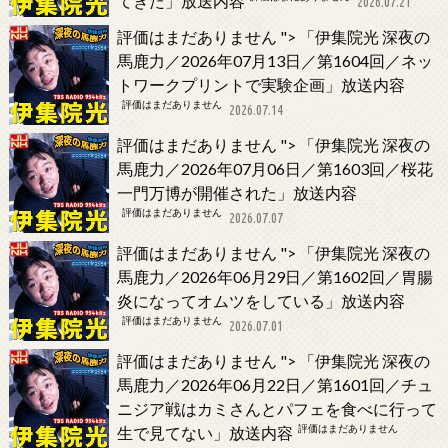
てきた」放送内容
2026.07.21
評価はまだありません
">
「伊集院光 深夜の
馬鹿力／2026年07月13日／第1604回／ネッ
トワークプリントで実験企画」放送内容
評価はまだありません
2026.07.14
評価はまだありません
">
「伊集院光 深夜の
馬鹿力／2026年07月06日／第1603回／桜花
一門万博が開催された」放送内容
評価はまだありません
2026.07.07
評価はまだありません
">
「伊集院光 深夜の
馬鹿力／2026年06月29日／第1602回／胃腸
炎になってオムツをしている」放送内容
評価はまだありません
2026.07.01
評価はまだありません
">
「伊集院光 深夜の
馬鹿力／2026年06月22日／第1601回／チュ
ニジア戦はカミさんとパフェを食べに行って
評価はまだありません
生で見てない」放送内容