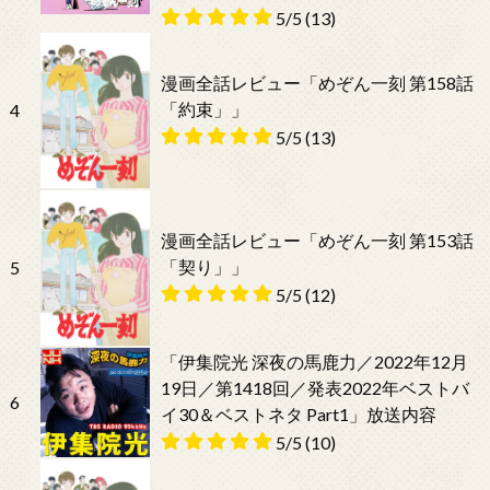
5/5
(13)
漫画全話レビュー「めぞん一刻 第158話
「約束」」
4
5/5
(13)
漫画全話レビュー「めぞん一刻 第153話
「契り」」
5
5/5
(12)
「伊集院光 深夜の馬鹿力／2022年12月
19日／第1418回／発表2022年ベストバ
6
イ30＆ベストネタ Part1」放送内容
5/5
(10)