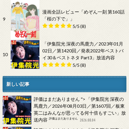
漫画全話レビュー「めぞん一刻 第160話
「桜の下で」」
9
5/5
(8)
「伊集院光 深夜の馬鹿力／2023年01月
02日／第1420回／発表2022年ベストバ
10
イ30＆ベストネタ Part3」放送内容
5/5
(8)
新しい記事
評価はまだありません
">
「伊集院光 深夜の
馬鹿力／2026年08月03日／第1607回／板東
英二はみんなが思ってる何十倍もすごい」放
評価はまだありません
送内容
2026.08.04