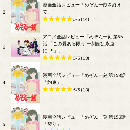
漫画全話レビュー「めぞん一刻を終え
て」
2
5/5
(14)
アニメ全話レビュー「めぞん一刻 第96
話 「この愛ある限り!一刻館は永遠
3
に…!!」」
5/5
(13)
漫画全話レビュー「めぞん一刻 第158話
「約束」」
4
5/5
(13)
漫画全話レビュー「めぞん一刻 第153話
「契り」」
5