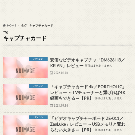
HOME
タグ : キャプチャカード
TAG
キャプチャカード
パソコン
安価なビデオキャプチャ「DM626 H3／
KEIAN」レビュー
評価はまだありません
2022.01.03
パソコン
「キャプチャカード 4k／PORTHOLIC」
レビュー ～TVチューナーと繋げれば4K
録画もできる～【PR】
評価はまだありません
2021.09.16
パソコン
「ビデオキャプチャーボード ZE-011／
ZasLuke」レビュー ～USBメモリと変わ
らない大きさ～【PR】
評価はまだありません