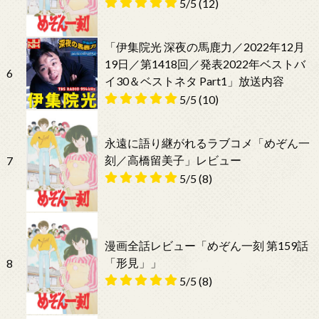
5/5
(12)
「伊集院光 深夜の馬鹿力／2022年12月
19日／第1418回／発表2022年ベストバ
6
イ30＆ベストネタ Part1」放送内容
5/5
(10)
永遠に語り継がれるラブコメ「めぞん一
刻／高橋留美子」レビュー
7
5/5
(8)
漫画全話レビュー「めぞん一刻 第159話
「形見」」
8
5/5
(8)