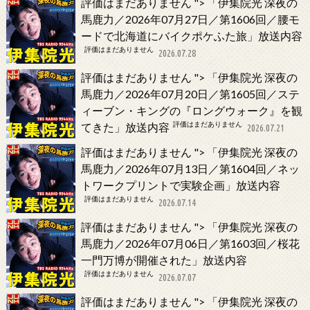
評価はまだありません
">
「伊集院光 深夜の
馬鹿力／2026年07月27日／第1606回／腰モ
ードで北海道にバイクポケふた旅」放送内容
評価はまだありません
2026.07.28
評価はまだありません
">
「伊集院光 深夜の
馬鹿力／2026年07月20日／第1605回／ステ
ィーブン・キングの『ロングウォーク』を観
評価はまだありません
てきた」放送内容
2026.07.21
評価はまだありません
">
「伊集院光 深夜の
馬鹿力／2026年07月13日／第1604回／ネッ
トワークプリントで実験企画」放送内容
評価はまだありません
2026.07.14
評価はまだありません
">
「伊集院光 深夜の
馬鹿力／2026年07月06日／第1603回／桜花
一門万博が開催された」放送内容
評価はまだありません
2026.07.07
評価はまだありません
">
「伊集院光 深夜の