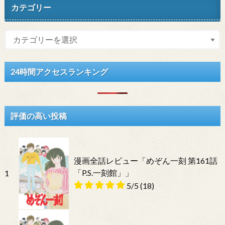
カテゴリー
24時間アクセスランキング
評価の高い投稿
漫画全話レビュー「めぞん一刻 第161話
「P.S.一刻館」」
1
5/5
(18)