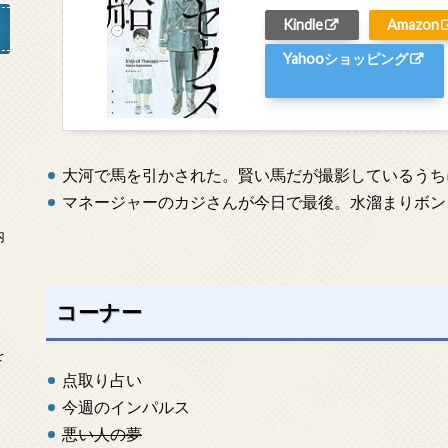
Kindle
Amazon
Yahooショッピング
」
大河で馬を引かされた。賢い馬だが撮影しているうち
マネージャーのカジさんが今日で最後。水溜まりボン
内
コーナー
を
点取り占い
今週のインパルス
悪い人の夢