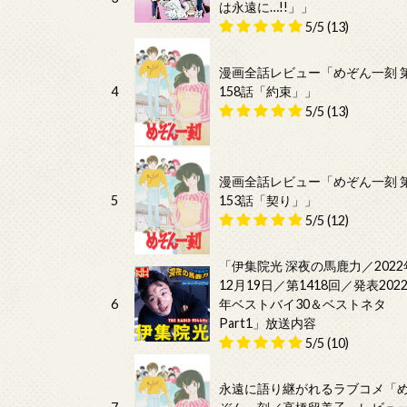
は永遠に…!!」」
5/5
(13)
漫画全話レビュー「めぞん一刻 
4
158話「約束」」
5/5
(13)
漫画全話レビュー「めぞん一刻 
5
153話「契り」」
5/5
(12)
「伊集院光 深夜の馬鹿力／2022
12月19日／第1418回／発表202
6
年ベストバイ30＆ベストネタ
Part1」放送内容
5/5
(10)
永遠に語り継がれるラブコメ「