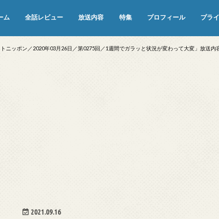
ーム
全話レビュー
放送内容
特集
プロフィール
プラ
めぞん一刻（漫画）
めぞん一刻（アニメ）
機動戦士ガンダム
ジョジョの奇妙な冒険 ダイヤモンド
寄生獣 セイの格率
この世の果てで恋を唄う少女YU-NO
この世の果てで恋を唄う少女YU-
江戸川乱歩の美女シリーズ＜中断＞
24 JAPAN＜中断＞
アメリカ横断ウルトラクイズ＜中断
稲垣早希のブログ旅＜中断＞
出川哲朗の充電させてもらえません
伊集院光 深夜の馬鹿力
ナインティナインのオールナイトニ
岡村隆史のオールナイトニッポン
ガンダム
めぞん一刻
バック・トゥ・ザ・フューチャー
は砕けない＜中断＞
NO（解説・考察）
＞
か？＜中断＞
ッポン
ニッポン／2020年03月26日／第0275回／1週間でガラッと状況が変わって大変」放送内
2021.09.16