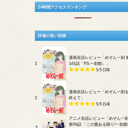
24時間アクセスランキング
評価の高い投稿
漫画全話レビュー「めぞん一刻 
1
161話「P.S.一刻館」」
5/5
(18)
漫画全話レビュー「めぞん一刻
2
終えて」
5/5
(14)
アニメ全話レビュー「めぞん一
第96話 「この愛ある限り!一刻館
3