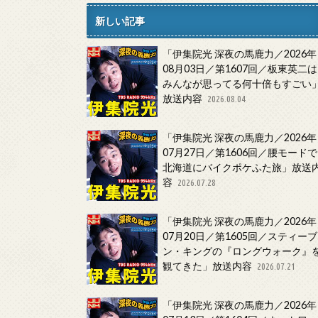
新しい記事
「伊集院光 深夜の馬鹿力／2026年
08月03日／第1607回／板東英二は
みんなが思ってる何十倍もすごい
放送内容
2026.08.04
「伊集院光 深夜の馬鹿力／2026年
07月27日／第1606回／腰モードで
北海道にバイクポケふた旅」放送
容
2026.07.28
「伊集院光 深夜の馬鹿力／2026年
07月20日／第1605回／スティーブ
ン・キングの『ロングウォーク』
観てきた」放送内容
2026.07.21
「伊集院光 深夜の馬鹿力／2026年