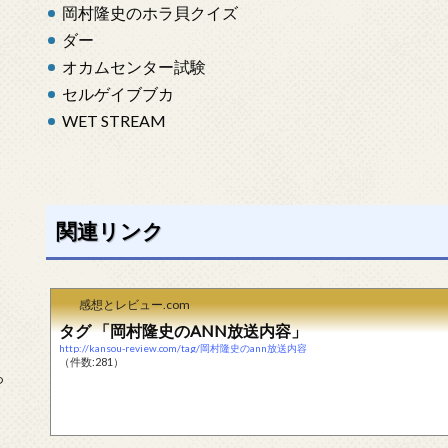
岡村隆史のホラ貝クイズ
ダー
オカムセンター試験
セルゲイブブカ
WET STREAM
関連リンク
感想とレビュー.com
タグ 「岡村隆史のANN放送内容」
http://kansou-review.com/tag/岡村隆史のann放送内容
（件数:281）
っ