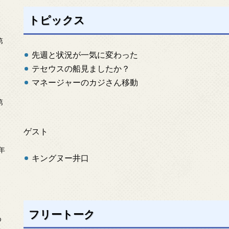
トピックス
第
先週と状況が一気に変わった
テセウスの船見ましたか？
マネージャーのカジさん移動
第
ゲスト
年
キングヌー井口
2
フリートーク
め