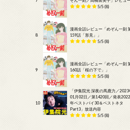
7
ぞん一刻／高橋留美子」レビュ
5/5
(8)
漫画全話レビュー「めぞん一刻 
8
159話「形見」」
5/5
(8)
漫画全話レビュー「めぞん一刻 
9
160話「桜の下で」」
5/5
(8)
「伊集院光 深夜の馬鹿力／2023
01月02日／第1420回／発表202
10
年ベストバイ30＆ベストネタ
Part3」放送内容
5/5
(8)