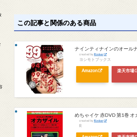
放
この記事と関係のある商品
タ
ナインティナインのオールナイト
created by
Rinker
ヨシモトブックス
Amazon
楽天市場
念
容
めちゃイケ 赤DVD 第1巻 
created by
Rinker
R
Amazon
楽天市場