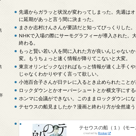
ー
先週からガラッと状況が変わってしまった。先週はオ
に延期があっと言う間に決まった。
まさか志村けんさんが要請だと知ってびっくりした。
第
NHKで入場の際にサーモグラフィーが導入された。
終わる。
もっと賢い若い人を間に入れた方が良いんじゃないか
変。もうちょっと速く情報が降りてこないと大変。
東京オリンピックなければもっと情報が速く上手くや
第
じゃなくわかりやすく言って欲しい。
小池百合子さんが日テレに入るとき止められたことが
ロックダウンとかオーバーシュートとか横文字にする
年
ホンマに会議ができない。このままロックダウンにな
2
テセウスの船見ましたか？漫画と終わり方が全然違う
テセウスの船（１） (モー
created by
Rinker