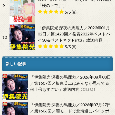
「桜の下で」」
9
5/5
(8)
「伊集院光 深夜の馬鹿力／2023年01月
02日／第1420回／発表2022年ベストバ
10
イ30＆ベストネタ Part3」放送内容
5/5
(8)
新しい記事
「伊集院光 深夜の馬鹿力／2026年08月03日
／第1607回／板東英二はみんなが思ってる
何十倍もすごい」放送内容
2026.08.04
「伊集院光 深夜の馬鹿力／2026年07月27日
／第1606回／腰モードで北海道にバイクポ