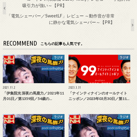
吸引力が強い～【PR】
「電気シェーバー／SweetLF」レビュー ～動作音が非常
に静かな電気シェーバー～【PR】
RECOMMEND
こちらの記事も人気です。
ラジオ
ラジオ
2021.11.2
2023.3.31
「伊集院光 深夜の馬鹿力／2021年11
「ナインティナインのオールナイト
月01日／第1359回／54歳の…
ニッポン／2023年03月30日／第11…
ラジオ
ラジオ