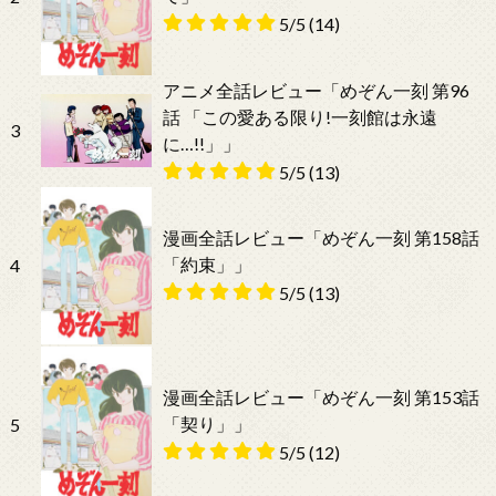
5/5
(14)
アニメ全話レビュー「めぞん一刻 第96
話 「この愛ある限り!一刻館は永遠
3
に…!!」」
5/5
(13)
漫画全話レビュー「めぞん一刻 第158話
「約束」」
4
5/5
(13)
漫画全話レビュー「めぞん一刻 第153話
「契り」」
5
5/5
(12)