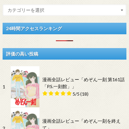
24時間アクセスランキング
評価の高い投稿
漫画全話レビュー「めぞん一刻 第161話
「P.S.一刻館」」
1
5/5
(18)
漫画全話レビュー「めぞん一刻を終え
て」
2