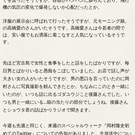
くを貰ったそうですが、容器がパンパンに膨らんでおり、飛行
機の気圧の変化で爆発しないか心配だったとか。
洋服の展示会に呼ばれて行ったそうですが、元モーニング娘。
の高橋愛のさんがいたそうです。高橋愛さんは今若者の間で
は、安い服でもお洒落に着こなすと人気になっているそうで
す。
先ほど宮古島で女性と食事をしたと話をしたばかりですが、毎
日男とばかりいると愚痴をこぼしていました。お店で話し声が
大きい女の人がいたそうですが、男の悪口を言っていたのに岡
村さんに写真撮影を頼んできたとか。ちなみにこのとき一緒に
いたのが、いつも話に出るゴダユウジこと後藤さんでした。い
つも男と一緒にいる…箱の当たりの部分でしょうね。後藤さん
とショウタ君の話ばかりラジオで聞きます。
今週も先週と同じく、来週のスペシャルウィーク『岡村隆史初
めてのTwitter』についての告知がありました。生放送中につい