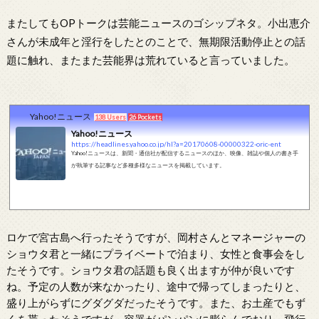
またしてもOPトークは芸能ニュースのゴシップネタ。小出恵介
さんが未成年と淫行をしたとのことで、無期限活動停止との話
題に触れ、またまた芸能界は荒れていると言っていました。
Yahoo!ニュース
138 Users
26 Pockets
Yahoo!ニュース
https://headlines.yahoo.co.jp/hl?a=20170608-00000322-oric-ent
Yahoo!ニュースは、新聞・通信社が配信するニュースのほか、映像、雑誌や個人の書き手
が執筆する記事など多種多様なニュースを掲載しています。
ロケで宮古島へ行ったそうですが、岡村さんとマネージャーの
ショウタ君と一緒にプライベートで泊まり、女性と食事会をし
たそうです。ショウタ君の話題も良く出ますが仲が良いです
ね。予定の人数が来なかったり、途中で帰ってしまったりと、
盛り上がらずにグダグダだったそうです。また、お土産でもず