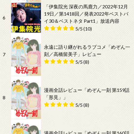
「伊集院光 深夜の馬鹿力／2022年12月
19日／第1418回／発表2022年ベストバ
6
イ30＆ベストネタ Part1」放送内容
5/5
(10)
永遠に語り継がれるラブコメ「めぞん一
刻／高橋留美子」レビュー
7
5/5
(8)
漫画全話レビュー「めぞん一刻 第159話
「形見」」
8
5/5
(8)
漫画全話レビュー「めぞん一刻 第160話