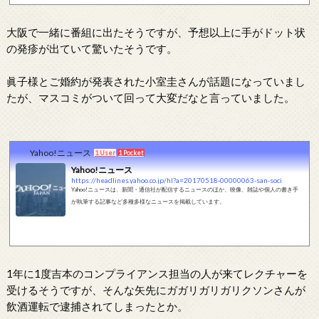
大阪で一緒に番組に出たそうですが、予想以上に手がドット状
の発疹が出ていて驚いたそうです。
眞子様とご婚約が発表された小室圭さんが話題になっていまし
たが、マスコミがついて回って大変だなと言っていました。
Yahoo!ニュース
1 User
1 Pocket
Yahoo!ニュース
https://headlines.yahoo.co.jp/hl?a=20170518-00000063-san-soci
Yahoo!ニュースは、新聞・通信社が配信するニュースのほか、映像、雑誌や個人の書き手
が執筆する記事など多種多様なニュースを掲載しています。
1年に1度吉本のコンプライアンス担当の人が来てレクチャーを
受けるそうですが、そんな矢先にガガリガリガリクソンさんが
飲酒運転で逮捕されてしまったとか。