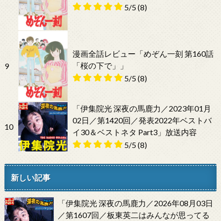
5/5
(8)
漫画全話レビュー「めぞん一刻 第160話
「桜の下で」」
9
5/5
(8)
「伊集院光 深夜の馬鹿力／2023年01月
02日／第1420回／発表2022年ベストバ
10
イ30＆ベストネタ Part3」放送内容
5/5
(8)
新しい記事
「伊集院光 深夜の馬鹿力／2026年08月03日
／第1607回／板東英二はみんなが思ってる