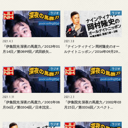
ラジオ
ラジオ
2021.4.3
2021.3.8
「伊集院光 深夜の馬鹿力／2013年01
「ナインティナイン 岡村隆史のオー
月14日／第0899回／武田鉄矢…
ルナイトニッポン／2016年09月29…
ラジオ
ラジオ
2021.1.31
2021.2.3
「伊集院光 深夜の馬鹿力／2001年08
「伊集院光 深夜の馬鹿力／2002年03
月06日／第0304回／日本沈没…
月25日／第0336回／スペクト…
ラジオ
ラジオ