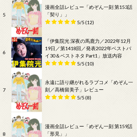
漫画全話レビュー「めぞん一刻 第153話
「契り」」
5
5/5
(12)
「伊集院光 深夜の馬鹿力／2022年12月
19日／第1418回／発表2022年ベストバ
6
イ30＆ベストネタ Part1」放送内容
5/5
(10)
永遠に語り継がれるラブコメ「めぞん一
刻／高橋留美子」レビュー
7
5/5
(8)
漫画全話レビュー「めぞん一刻 第159話
「形見」」
8