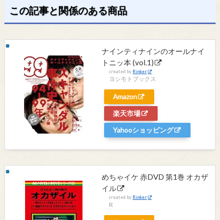
この記事と関係のある商品
ナインティナインのオールナイ
トニッ本 (vol.1)
created by
Rinker
ヨシモトブックス
Amazon
楽天市場
Yahooショッピング
めちゃイケ 赤DVD 第1巻 オカザ
イル
created by
Rinker
R