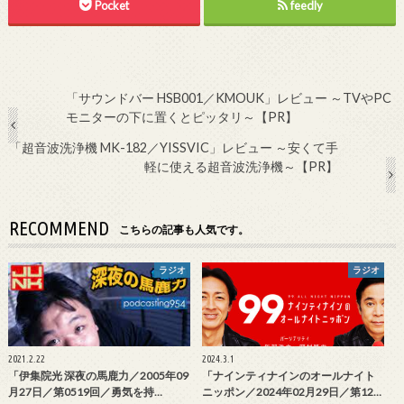
Pocket
feedly
「サウンドバー HSB001／KMOUK」レビュー ～TVやPC
モニターの下に置くとピッタリ～【PR】
「超音波洗浄機 MK-182／YISSVIC」レビュー ～安くて手
軽に使える超音波洗浄機～【PR】
RECOMMEND
こちらの記事も人気です。
ラジオ
ラジオ
2021.2.22
2024.3.1
「伊集院光 深夜の馬鹿力／2005年09
「ナインティナインのオールナイト
月27日／第0519回／勇気を持…
ニッポン／2024年02月29日／第12…