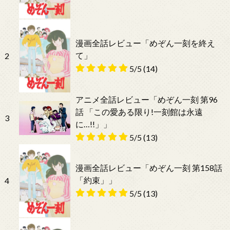
漫画全話レビュー「めぞん一刻を終え
て」
2
5/5
(14)
アニメ全話レビュー「めぞん一刻 第96
話 「この愛ある限り!一刻館は永遠
3
に…!!」」
5/5
(13)
漫画全話レビュー「めぞん一刻 第158話
「約束」」
4
5/5
(13)