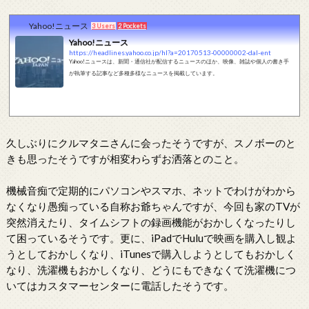
Yahoo!ニュース
3 Users
2 Pockets
Yahoo!ニュース
https://headlines.yahoo.co.jp/hl?a=20170513-00000002-dal-ent
Yahoo!ニュースは、新聞・通信社が配信するニュースのほか、映像、雑誌や個人の書き手
が執筆する記事など多種多様なニュースを掲載しています。
久しぶりにクルマタニさんに会ったそうですが、スノボーのと
きも思ったそうですが相変わらずお洒落とのこと。
機械音痴で定期的にパソコンやスマホ、ネットでわけがわから
なくなり愚痴っている自称お爺ちゃんですが、今回も家のTVが
突然消えたり、タイムシフトの録画機能がおかしくなったりし
て困っているそうです。更に、iPadでHuluで映画を購入し観よ
うとしておかしくなり、iTunesで購入しようとしてもおかしく
なり、洗濯機もおかしくなり、どうにもできなくて洗濯機につ
いてはカスタマーセンターに電話したそうです。