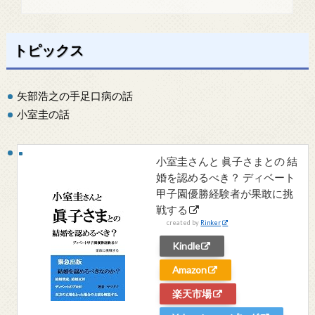
トピックス
矢部浩之の手足口病の話
小室圭の話
小室圭さんと 眞子さまとの 結
婚を認めるべき？ ディベート
甲子園優勝経験者が果敢に挑
戦する
created by
Rinker
Kindle
Amazon
楽天市場