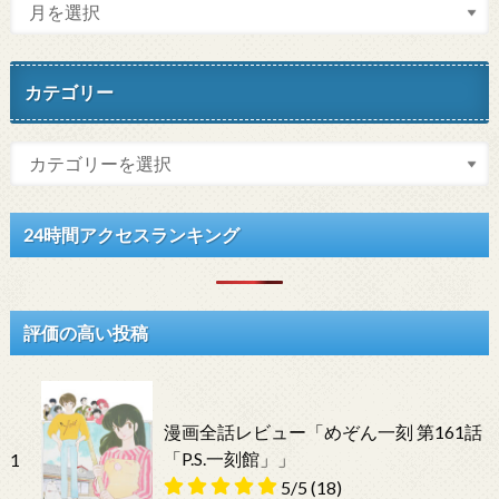
カテゴリー
24時間アクセスランキング
評価の高い投稿
漫画全話レビュー「めぞん一刻 第161話
「P.S.一刻館」」
1
5/5
(18)