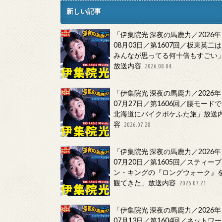
新しい記事
「伊集院光 深夜の馬鹿力／2026年
08月03日／第1607回／板東英二は
みんなが思ってる何十倍もすごい
放送内容
2026.08.04
「伊集院光 深夜の馬鹿力／2026年
07月27日／第1606回／腰モードで
北海道にバイクポケふた旅」放送
容
2026.07.28
「伊集院光 深夜の馬鹿力／2026年
07月20日／第1605回／スティーブ
ン・キングの『ロングウォーク』
観てきた」放送内容
2026.07.21
「伊集院光 深夜の馬鹿力／2026年
07月13日／第1604回／ネットワー