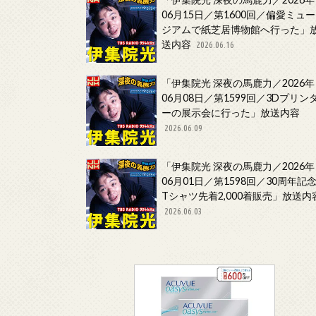
06月15日／第1600回／偏愛ミュー
ジアムで紙芝居博物館へ行った」
送内容
2026.06.16
「伊集院光 深夜の馬鹿力／2026年
06月08日／第1599回／3Dプリン
ーの展示会に行った」放送内容
2026.06.09
「伊集院光 深夜の馬鹿力／2026年
06月01日／第1598回／30周年記
Tシャツ先着2,000着販売」放送内
2026.06.03