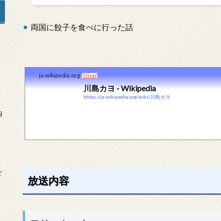
両国に餃子を食べに行った話
」
ja.wikipedia.org
1 User
川島カヨ - Wikipedia
https://ja.wikipedia.org/wiki/川島カヨ
内
を
放送内容