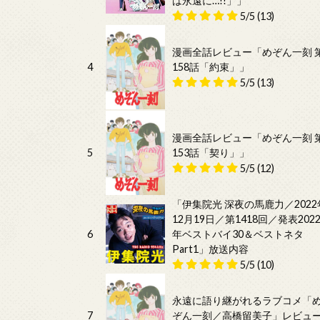
は永遠に…!!」」
5/5
(13)
漫画全話レビュー「めぞん一刻 
4
158話「約束」」
5/5
(13)
漫画全話レビュー「めぞん一刻 
5
153話「契り」」
5/5
(12)
「伊集院光 深夜の馬鹿力／2022
12月19日／第1418回／発表202
6
年ベストバイ30＆ベストネタ
Part1」放送内容
5/5
(10)
永遠に語り継がれるラブコメ「
7
ぞん一刻／高橋留美子」レビュ