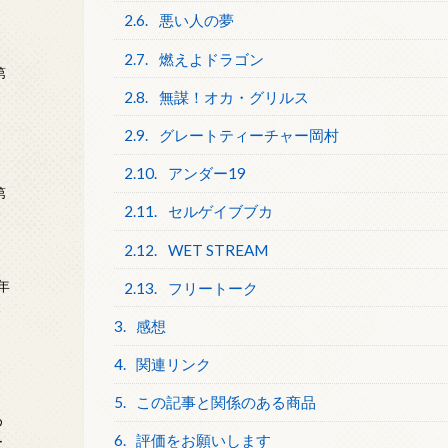
2.6.
悪い人の夢
2.7.
燃えよドラゴン
第
2.8.
無謀！オカ・グリルス
2.9.
グレートティーチャー岡村
2.10.
アンダー19
第
2.11.
セルゲイブブカ
2.12.
WET STREAM
年
2.13.
フリートーク
2
3.
感想
4.
関連リンク
5.
この記事と関係のある商品
め
6.
評価をお願いします
ー