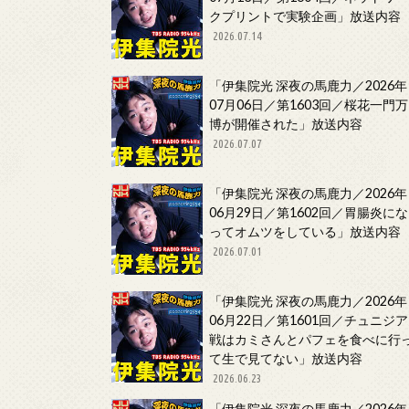
クプリントで実験企画」放送内容
2026.07.14
「伊集院光 深夜の馬鹿力／2026年
07月06日／第1603回／桜花一門万
博が開催された」放送内容
2026.07.07
「伊集院光 深夜の馬鹿力／2026年
06月29日／第1602回／胃腸炎にな
ってオムツをしている」放送内容
2026.07.01
「伊集院光 深夜の馬鹿力／2026年
06月22日／第1601回／チュニジア
戦はカミさんとパフェを食べに行
て生で見てない」放送内容
2026.06.23
「伊集院光 深夜の馬鹿力／2026年