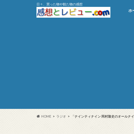
日々、買った物や観た物の感想
ホ
HOME
ラジオ
「ナインティナイン 岡村隆史のオールナイト