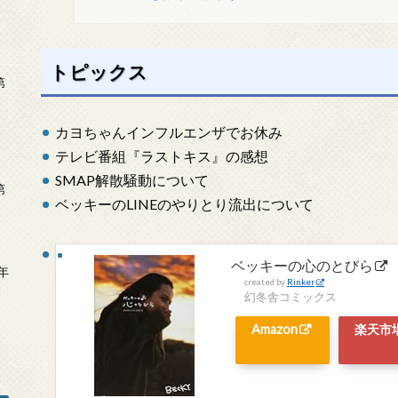
トピックス
第
カヨちゃんインフルエンザでお休み
テレビ番組『ラストキス』の感想
SMAP解散騒動について
第
ベッキーのLINEのやりとり流出について
ベッキーの心のとびら
年
created by
Rinker
2
幻冬舎コミックス
Amazon
楽天市