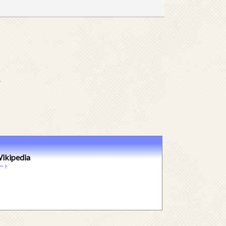
か
pedia
デート