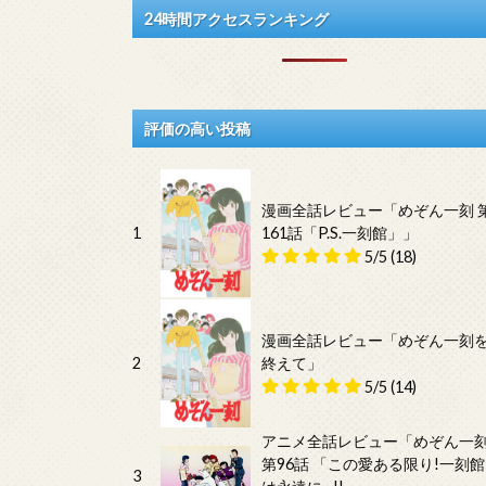
24時間アクセスランキング
評価の高い投稿
漫画全話レビュー「めぞん一刻 
1
161話「P.S.一刻館」」
5/5
(18)
漫画全話レビュー「めぞん一刻
2
終えて」
5/5
(14)
アニメ全話レビュー「めぞん一
第96話 「この愛ある限り!一刻館
3