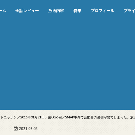
ーム
全話レビュー
放送内容
特集
プロフィール
プラ
めぞん一刻（漫画）
めぞん一刻（アニメ）
機動戦士ガンダム
ジョジョの奇妙な冒険 ダイヤモンド
寄生獣 セイの格率
この世の果てで恋を唄う少女YU-NO
この世の果てで恋を唄う少女YU-
江戸川乱歩の美女シリーズ＜中断＞
24 JAPAN＜中断＞
アメリカ横断ウルトラクイズ＜中断
稲垣早希のブログ旅＜中断＞
出川哲朗の充電させてもらえません
伊集院光 深夜の馬鹿力
ナインティナインのオールナイトニ
岡村隆史のオールナイトニッポン
ガンダム
めぞん一刻
バック・トゥ・ザ・フューチャー
は砕けない＜中断＞
NO（解説・考察）
＞
か？＜中断＞
ッポン
ニッポン／2016年01月21日／第0066回／SMAP事件で芸能界の裏側が出てしまった」放
2021.02.04