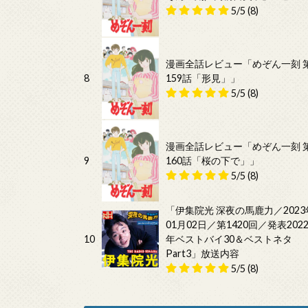
5/5
(8)
漫画全話レビュー「めぞん一刻 
8
159話「形見」」
5/5
(8)
漫画全話レビュー「めぞん一刻 
9
160話「桜の下で」」
5/5
(8)
「伊集院光 深夜の馬鹿力／2023
01月02日／第1420回／発表202
10
年ベストバイ30＆ベストネタ
Part3」放送内容
5/5
(8)