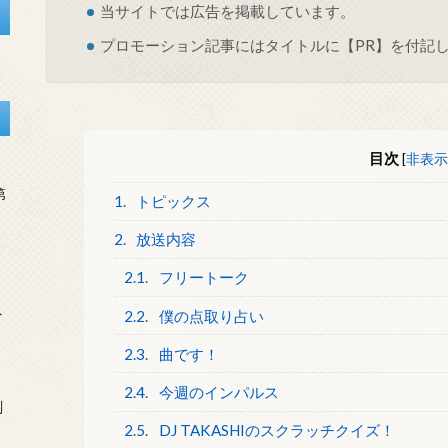
当サイトでは
広告
を掲載しています。
プロモーション記事にはタイトルに【PR】を付記
目次
[
非表示
第
1.
トピックス
2.
放送内容
2.1.
フリートーク
を
2.2.
僕の点取り占い
2.3.
曲です！
2.4.
今週のインパルス
刻
2.5.
DJ TAKASHIのスクラッチクイズ！