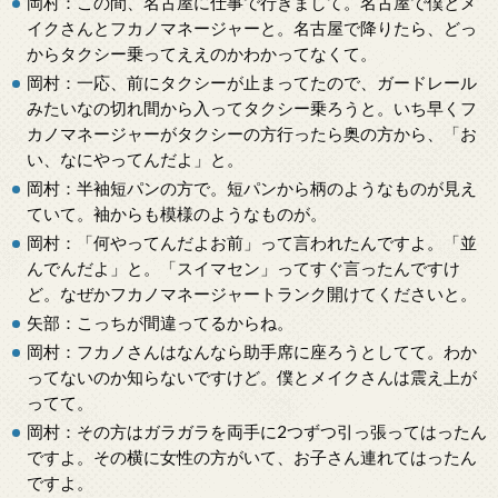
岡村：この間、名古屋に仕事で行きまして。名古屋で僕とメ
イクさんとフカノマネージャーと。名古屋で降りたら、どっ
からタクシー乗ってええのかわかってなくて。
岡村：一応、前にタクシーが止まってたので、ガードレール
みたいなの切れ間から入ってタクシー乗ろうと。いち早くフ
カノマネージャーがタクシーの方行ったら奥の方から、「お
い、なにやってんだよ」と。
岡村：半袖短パンの方で。短パンから柄のようなものが見え
ていて。袖からも模様のようなものが。
岡村：「何やってんだよお前」って言われたんですよ。「並
んでんだよ」と。「スイマセン」ってすぐ言ったんですけ
ど。なぜかフカノマネージャートランク開けてくださいと。
矢部：こっちが間違ってるからね。
岡村：フカノさんはなんなら助手席に座ろうとしてて。わか
ってないのか知らないですけど。僕とメイクさんは震え上が
ってて。
岡村：その方はガラガラを両手に2つずつ引っ張ってはったん
ですよ。その横に女性の方がいて、お子さん連れてはったん
ですよ。