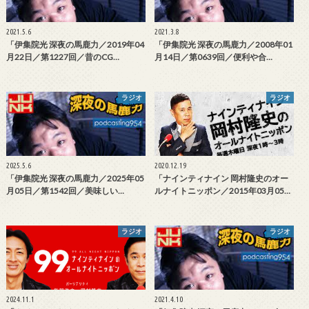
2021.5.6
2021.3.8
「伊集院光 深夜の馬鹿力／2019年04
「伊集院光 深夜の馬鹿力／2008年01
月22日／第1227回／昔のCG…
月14日／第0639回／便利や合…
ラジオ
ラジオ
2025.5.6
2020.12.19
「伊集院光 深夜の馬鹿力／2025年05
「ナインティナイン 岡村隆史のオー
月05日／第1542回／美味しい…
ルナイトニッポン／2015年03月05…
ラジオ
ラジオ
2024.11.1
2021.4.10