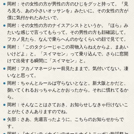
岡村：その女性の方が男性の方のひじをグッと持って。『見
ろ見ろ、あの小さいオッサンを』みたいに。その女性の方が
僕に気付かれたみたいで。
岡村：その女性の方のナイスアシストというか。『ほら』み
たいな感じで言ってもらって。その男性の方も顔確認して。
フカノ見たら、なんで乗らへんのかなくらいの顔で見てて。
岡村：「このタクシーじゃこの荷物入らねえからよ。まあい
いけどよ」と。「スイマセン」って乗り込んで。さらに窓開
けて出発する瞬間に「スイマセン」と。
岡村：フカノマネージャー前見たままで。気付いてない。凄
いなと思って。
岡村：ちゃんとルールは守らないとなと。新大阪とかだと、
捌いてくれるおっちゃんとかおったから。それに慣れてるか
ら。
岡村：そんなことはさておき、お知らせしなきゃ行けないこ
とがたくさんありますのでね。
矢部：さあ、先週言ったように、こちらのお知らせからで
す。
岡村：『ナインティナインのオールナイトニッポン歌謡祭 in