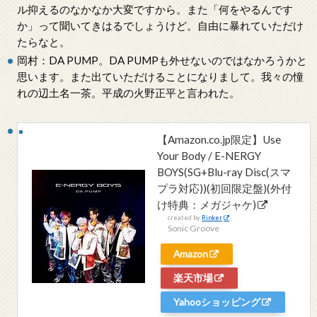
ル抑えるのなかなか大変ですから。また「何をやるんです
か」って聞いてきはるでしょうけど。自由に暴れていただけ
たらなと。
岡村：DA PUMP。DA PUMPも外せないのではなかろうかと
思います。また出ていただけることになりまして。我々の憧
れの辺土名一茶。平成の火野正平と言われた。
【Amazon.co.jp限定】Use
Your Body / E-NERGY
BOYS(SG+Blu-ray Disc(スマ
プラ対応))(初回限定盤)(外付
け特典：メガジャケ)
created by
Rinker
Sonic Groove
Amazon
楽天市場
Yahooショッピング