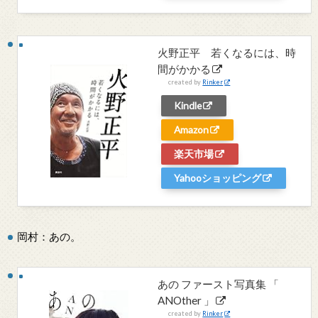
火野正平 若くなるには、時
間がかかる
created by
Rinker
Kindle
Amazon
楽天市場
Yahooショッピング
岡村：あの。
あの ファースト写真集 「
ANOther 」
created by
Rinker