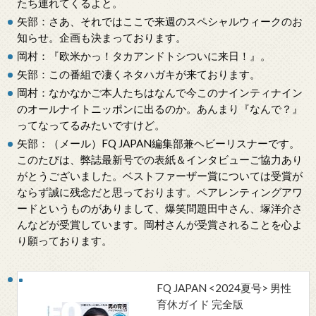
たち連れてくるよと。
矢部：さあ、それではここで来週のスペシャルウィークのお
知らせ。企画も決まっております。
岡村：『欧米かっ！タカアンドトシついに来日！』。
矢部：この番組で凄くネタハガキが来ております。
岡村：なかなかご本人たちはなんで今このナインティナイン
のオールナイトニッポンに出るのか。あんまり『なんで？』
ってなってるみたいですけど。
矢部：（メール）FQ JAPAN編集部兼ヘビーリスナーです。
このたびは、弊誌最新号での表紙＆インタビューご協力あり
がとうございました。ベストファーザー賞については受賞が
ならず誠に残念だと思っております。ペアレンティングアワ
ードというものがありまして、爆笑問題田中さん、塚洋介さ
んなどが受賞しています。岡村さんが受賞されることを心よ
り願っております。
FQ JAPAN <2024夏号> 男性
育休ガイド 完全版