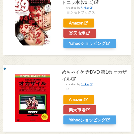
トニッ本 (vol.1)
created by
Rinker
ヨシモトブックス
Amazon
楽天市場
Yahooショッピング
めちゃイケ 赤DVD 第1巻 オカザ
イル
created by
Rinker
R
Amazon
楽天市場
Yahooショッピング