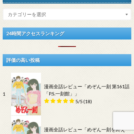
24時間アクセスランキング
評価の高い投稿
漫画全話レビュー「めぞん一刻 第161話
「P.S.一刻館」」
1
5/5
(18)
漫画全話レビュー「めぞん一刻を終え