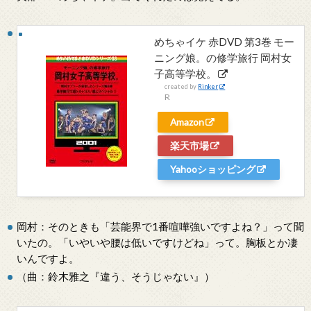
めちゃイケ 赤DVD 第3巻 モー
ニング娘。の修学旅行 岡村女
子高等学校。
created by
Rinker
R
Amazon
楽天市場
Yahooショッピング
岡村：そのときも「芸能界で1番喧嘩強いですよね？」って聞
いたの。「いやいや腰は低いですけどね」って。胸板とか凄
いんですよ。
（曲：鈴木雅之『違う、そうじゃない』）