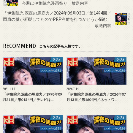
今週は伊集院光漫画祭り」放送内容
「伊集院光 深夜の馬鹿力／2024年06月03日／第1494回／
両肩の腱が断裂してたのでPRP注射を打つかどうか悩む」
放送内容
RECOMMEND
こちらの記事も人気です。
ラジオ
ラジオ
2021.1.16
2026.7.14
「伊集院光 深夜の馬鹿力／1998年09
「伊集院光 深夜の馬鹿力／2026年07
月21日／第0154回／テレビは…
月13日／第1604回／ネットワ…
ラジオ
ラジオ