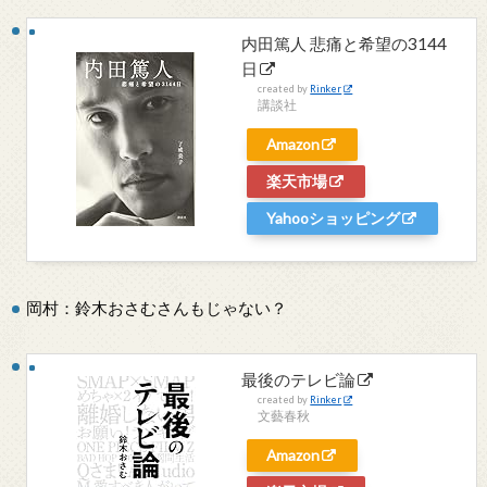
内田篤人 悲痛と希望の3144
日
created by
Rinker
講談社
Amazon
楽天市場
Yahooショッピング
岡村：鈴木おさむさんもじゃない？
最後のテレビ論
created by
Rinker
文藝春秋
Amazon