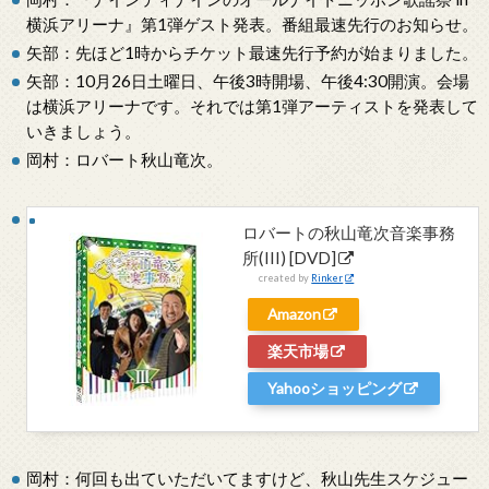
横浜アリーナ』第1弾ゲスト発表。番組最速先行のお知らせ。
矢部：先ほど1時からチケット最速先行予約が始まりました。
矢部：10月26日土曜日、午後3時開場、午後4:30開演。会場
は横浜アリーナです。それでは第1弾アーティストを発表して
いきましょう。
岡村：ロバート秋山竜次。
ロバートの秋山竜次音楽事務
所(III) [DVD]
created by
Rinker
Amazon
楽天市場
Yahooショッピング
岡村：何回も出ていただいてますけど、秋山先生スケジュー