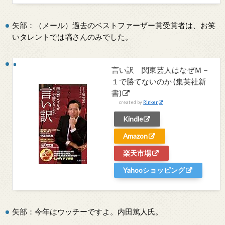
矢部：（メール）過去のベストファーザー賞受賞者は、お笑
いタレントでは塙さんのみでした。
言い訳 関東芸人はなぜＭ－
１で勝てないのか (集英社新
書)
created by
Rinker
Kindle
Amazon
楽天市場
Yahooショッピング
矢部：今年はウッチーですよ。内田篤人氏。