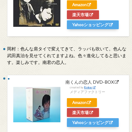
Amazon
楽天市場
Yahooショッピング
岡村：色んな肩タイで変えてきて、ラッパも吹いて。色んな
武田真治を見せてくれてますよね。色々進化してると思いま
す。楽しみです。南君の恋人。
南くんの恋人 DVD-BOX
created by
Rinker
メディアファクトリー
Amazon
楽天市場
Yahooショッピング