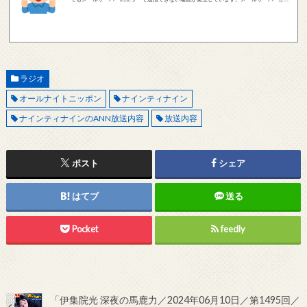
しく動作しているかどうか、メールアドレスが正しいかどうか、ご確認をお願いします。
現在確認できている、送信エラーになるメールサーバー以下になります。 @foxmail.com 上
記メールサーバーをお使いで、こちらから返信がない場合、他のメールサーバー、メール
アドレスから連絡をお願いします。 レビュー依頼
ラジオ
オールナイトニッポン
ナインティナイン
ナインティナインのANN放送内容
放送内容
ポスト
シェア
はてブ
送る
Pocket
feedly
「伊集院光 深夜の馬鹿力／2024年06月10日／第1495回／