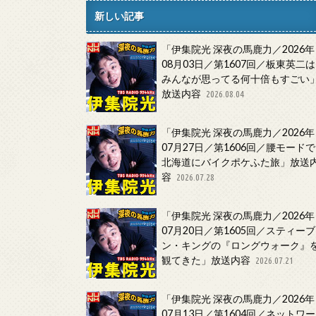
新しい記事
「伊集院光 深夜の馬鹿力／2026年
08月03日／第1607回／板東英二は
みんなが思ってる何十倍もすごい
放送内容
2026.08.04
「伊集院光 深夜の馬鹿力／2026年
07月27日／第1606回／腰モードで
北海道にバイクポケふた旅」放送
容
2026.07.28
「伊集院光 深夜の馬鹿力／2026年
07月20日／第1605回／スティーブ
ン・キングの『ロングウォーク』
観てきた」放送内容
2026.07.21
「伊集院光 深夜の馬鹿力／2026年
07月13日／第1604回／ネットワー