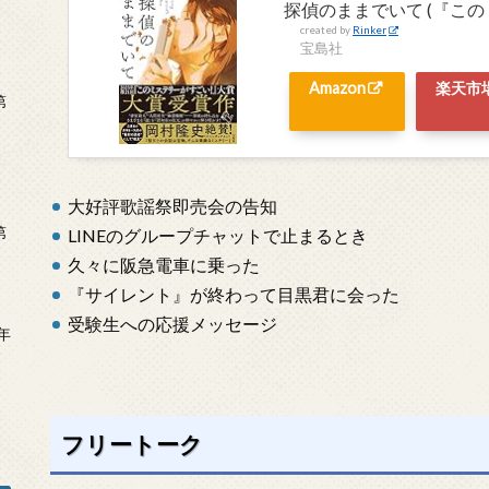
探偵のままでいて (『こ
created by
Rinker
宝島社
Amazon
楽天市
第
大好評歌謡祭即売会の告知
第
LINEのグループチャットで止まるとき
久々に阪急電車に乗った
『サイレント』が終わって目黒君に会った
受験生への応援メッセージ
年
2
フリートーク