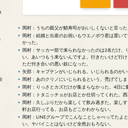
放
岡村：うちの親父が鯖寿司がおいしくないと言った
岡村：結婚と出産のお祝いもウエノボウ君は置いて
タ
かった。
岡村：サッカー部で来られなかったのは2名だけ。
い。あいつもう来ないんですよ。行きたいけど行け
ただ付き合いの悪い奴になった。
矢部：キャプテンがいじられる。いじられるのがい
念
岡村：あのクリノにいじられるという。禿げてしま
容
岡村：りっさとカズだけが集まらなかった。4日に
岡村：トタニッチョがお店とか仕切ってくれた。西
岡村：久しぶりだから楽しくて飲み過ぎた。楽しす
軒お店行ってる。お店もどこかわからない。
岡村：LINEグループでこんなことしゃべってたよ
い。ヤバイことはないけど全然おもろない。