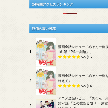
24時間アクセスランキング
評価の高い投稿
漫画全話レビュー「めぞん一刻 
1
161話「P.S.一刻館」」
5/5
(18)
漫画全話レビュー「めぞん一刻
2
終えて」
5/5
(14)
アニメ全話レビュー「めぞん一
第96話 「この愛ある限り!一刻館
3