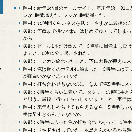
岡村：新年1発目のオールナイト。年末年始、31日
レが1時間増えた。フジが1時間減った。
岡村：15時間くらいネタを見て。さすがに最後の
矢部：何歳まで持つかね。はじめて寝坊してしまっ
」
から。
矢部：ビール1本だけ飲んで、5時前に目覚まし掛
よ」と。6時15分に起こされた。
矢部：「アカン終わった」と。下に大将が迎えに来
内
岡村：俺は近くのホテルに泊まった。5時半にはフ
が面白いかなと思っていた。
岡村：打ち合わせもないのに、なんで俺5時半に入
矢部：6時半くらいに着いて。タクシーの運転手さ
と思う。最後「行ってらっしゃいませ」と。事情は
を
岡村：来年もしやらせてもらえるなら、5時半じゃ
半は早すぎるんじゃないか。
矢部：6時半に入った俺が打ち合わせあって、5時
岡村：ドキドキはしていた。永島さんがいるから進