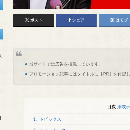
ポスト
シェア
はてブ
第
当サイトでは
広告
を掲載しています。
プロモーション記事にはタイトルに【PR】を付記
を
目次
[
非表示
刻
1.
トピックス