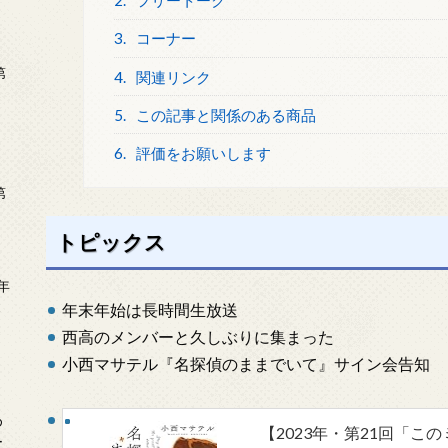
2.
フリートーク
3.
コーナー
第
4.
関連リンク
5.
この記事と関係のある商品
6.
評価をお願いします
第
トピックス
年
2
年末年始は長時間生放送
西高のメンバーと久しぶりに集まった
小西マサテル『名探偵のままでいて』サイン会告知
め
【2023年・第21回「こ
ー