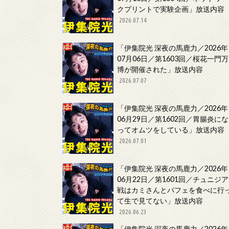
クプリントで実験企画」放送内容
2026.07.14
「伊集院光 深夜の馬鹿力／2026年
07月06日／第1603回／桜花一門万
博が開催された」放送内容
2026.07.07
「伊集院光 深夜の馬鹿力／2026年
06月29日／第1602回／胃腸炎にな
ってオムツをしている」放送内容
2026.07.01
「伊集院光 深夜の馬鹿力／2026年
06月22日／第1601回／チュニジア
戦はカミさんとパフェを食べに行
て生で見てない」放送内容
2026.06.23
「伊集院光 深夜の馬鹿力／2026年