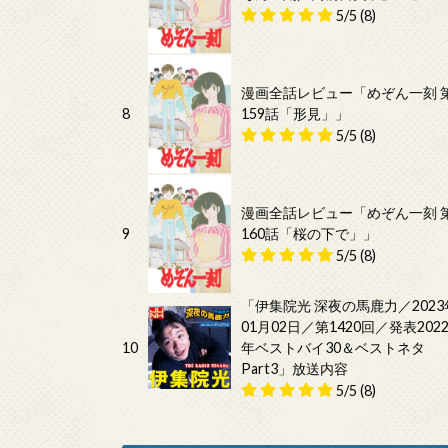
5/5
(8)
漫画全話レビュー「めぞん一刻 
8
159話「形見」」
5/5
(8)
漫画全話レビュー「めぞん一刻 
9
160話「桜の下で」」
5/5
(8)
「伊集院光 深夜の馬鹿力／2023
01月02日／第1420回／発表202
10
年ベストバイ30＆ベストネタ
Part3」放送内容
5/5
(8)