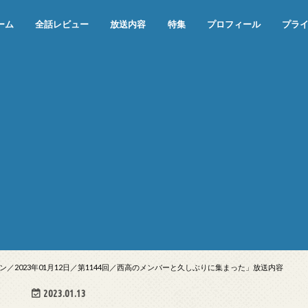
ーム
全話レビュー
放送内容
特集
プロフィール
プラ
めぞん一刻（漫画）
めぞん一刻（アニメ）
機動戦士ガンダム
ジョジョの奇妙な冒険 ダイヤモンド
寄生獣 セイの格率
この世の果てで恋を唄う少女YU-NO
この世の果てで恋を唄う少女YU-
江戸川乱歩の美女シリーズ＜中断＞
24 JAPAN＜中断＞
アメリカ横断ウルトラクイズ＜中断
稲垣早希のブログ旅＜中断＞
出川哲朗の充電させてもらえません
伊集院光 深夜の馬鹿力
ナインティナインのオールナイトニ
岡村隆史のオールナイトニッポン
ガンダム
めぞん一刻
バック・トゥ・ザ・フューチャー
は砕けない＜中断＞
NO（解説・考察）
＞
か？＜中断＞
ッポン
／2023年01月12日／第1144回／西高のメンバーと久しぶりに集まった」放送内容
2023.01.13