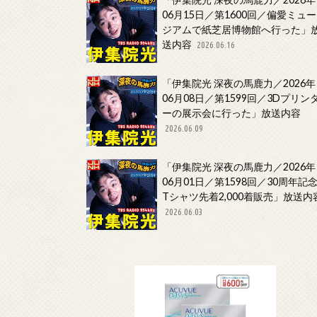
06月15日／第1600回／偏愛ミュー
ジアムで紙芝居博物館へ行った」
送内容
2026.06.16
「伊集院光 深夜の馬鹿力／2026年
06月08日／第1599回／3Dプリン
ーの展示会に行った」放送内容
2026.06.09
「伊集院光 深夜の馬鹿力／2026年
06月01日／第1598回／30周年記
Tシャツ先着2,000着販売」放送内
2026.06.03