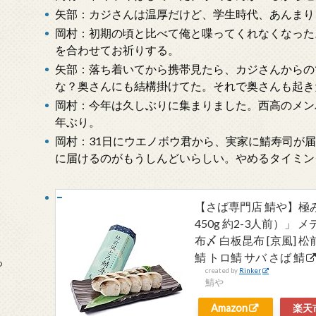
矢部：カジさんは温厚だけど、学生時代、あんまり
岡村：初期の頃と比べて俺と喋ってくれなくなった
を合わせてお祈りする。
矢部：落ち着いてから携帯見たら、カジさんからの
な？奥さんにも結構掛けてた。それで奥さんも起き
岡村：今年は久しぶりに集まりました。西高のメン
年ぶり。
岡村：31日にウエノボウ君から、実家に鯖寿司が届
に届けるのがもうしんどいらしい。やめるタイミン
【さば専門店 鯖や】極
450g 約2-3人前）」 
布〆 白板昆布 [京風] 松
鯖 トロ鯖 サバ さば 鯖
っ
created by
Rinker
鯖や
Amazon
楽天