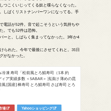
しつこくいじってくる奴と喋らなくなった。
。しばくリストナンバーワンになってる。手
で電話が52件。音で起こそうという気持ちや
た。でも52件は恐怖。
バーと。しばらく集まってなかった。3年か4
けられた。今年で最後にさせてくれと。31日
グがなかった。
み冷凍 寿司「松前風とろ鯖寿司（1本 約
メディア実績多数 ＜SABAR＞ 浅漬け 薄めの昆
前風 [国産] 棒寿司 とろ鯖寿司 さば寿司 とろ
市場
Yahooショッピング