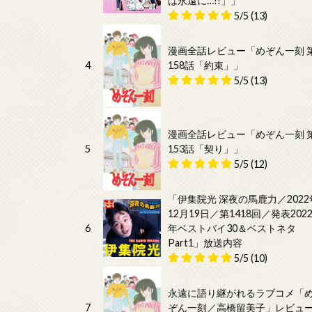
は永遠に…!!」」
5/5
(13)
漫画全話レビュー「めぞん一刻 
4
158話「約束」」
5/5
(13)
漫画全話レビュー「めぞん一刻 
5
153話「契り」」
5/5
(12)
「伊集院光 深夜の馬鹿力／2022
12月19日／第1418回／発表202
6
年ベストバイ30＆ベストネタ
Part1」放送内容
5/5
(10)
永遠に語り継がれるラブコメ「
7
ぞん一刻／高橋留美子」レビュ