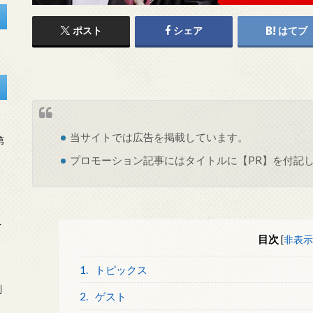
ポスト
シェア
はてブ
当サイトでは
広告
を掲載しています。
第
プロモーション記事にはタイトルに【PR】を付記
を
目次
[
非表示
1.
トピックス
刻
2.
ゲスト