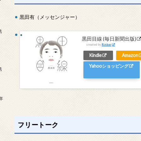
ー
黒田有（メッセンジャー）
第
黒田目線 (毎日新聞出版)
created by
Rinker
Kindle
Amazon
Yahooショッピング
第
年
2
フリートーク