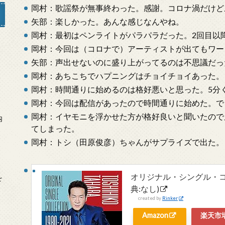
岡村：歌謡祭が無事終わった。感謝。コロナ渦だけど
矢部：楽しかった。あんな感じなんやね。
岡村：最初はペンライトがパラパラだった。2回目以
岡村：今回は（コロナで）アーティストが出てもワー
」
矢部：声出せないのに盛り上がってるのは不思議だっ
岡村：あちこちでハプニングはチョイチョイあった。
岡村：時間通りに始めるのは格好悪いと思った。5分
岡村：今回は配信があったので時間通りに始めた。で
岡村：イヤモニを浮かせた方が格好良いと聞いたので
内
てしまった。
岡村：トシ（田原俊彦）ちゃんがサプライズで出た。
オリジナル・シングル・コレクシ
を
典:なし)
created by
Rinker
Amazon
楽天市