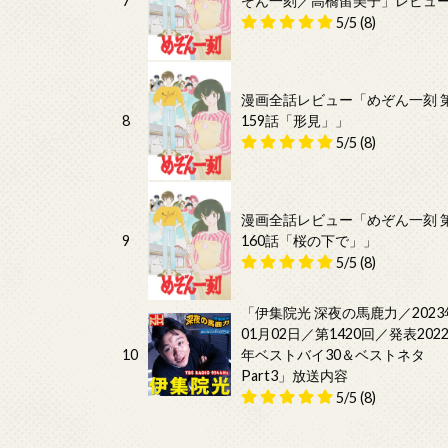
7
ぞん一刻／高橋留美子」レビュ
5/5
(8)
漫画全話レビュー「めぞん一刻 
8
159話「形見」」
5/5
(8)
漫画全話レビュー「めぞん一刻 
9
160話「桜の下で」」
5/5
(8)
「伊集院光 深夜の馬鹿力／2023
01月02日／第1420回／発表202
10
年ベストバイ30＆ベストネタ
Part3」放送内容
5/5
(8)