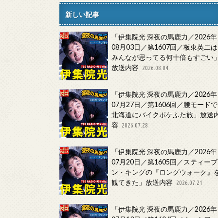
新しい記事
「伊集院光 深夜の馬鹿力／2026年
08月03日／第1607回／板東英二は
みんなが思ってる何十倍もすごい
放送内容
2026.08.04
「伊集院光 深夜の馬鹿力／2026年
07月27日／第1606回／腰モードで
北海道にバイクポケふた旅」放送
容
2026.07.28
「伊集院光 深夜の馬鹿力／2026年
07月20日／第1605回／スティーブ
ン・キングの『ロングウォーク』
観てきた」放送内容
2026.07.21
「伊集院光 深夜の馬鹿力／2026年