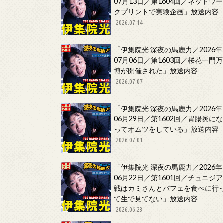
07月13日／第1604回／ネットワー
クプリントで実験企画」放送内容
2026.07.14
「伊集院光 深夜の馬鹿力／2026年
07月06日／第1603回／桜花一門万
博が開催された」放送内容
2026.07.07
「伊集院光 深夜の馬鹿力／2026年
06月29日／第1602回／胃腸炎にな
ってオムツをしている」放送内容
2026.07.01
「伊集院光 深夜の馬鹿力／2026年
06月22日／第1601回／チュニジア
戦はカミさんとパフェを食べに行
て生で見てない」放送内容
2026.06.23