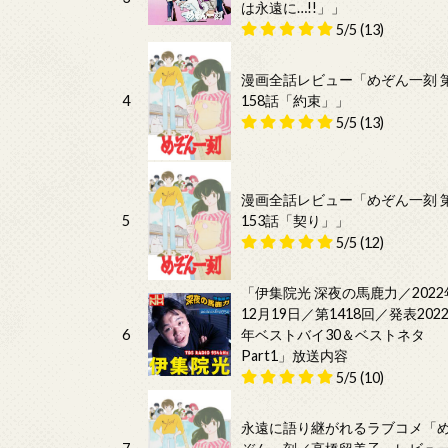
は永遠に…!!」」
5/5
(13)
漫画全話レビュー「めぞん一刻 
4
158話「約束」」
5/5
(13)
漫画全話レビュー「めぞん一刻 
5
153話「契り」」
5/5
(12)
「伊集院光 深夜の馬鹿力／2022
12月19日／第1418回／発表202
6
年ベストバイ30＆ベストネタ
Part1」放送内容
5/5
(10)
永遠に語り継がれるラブコメ「