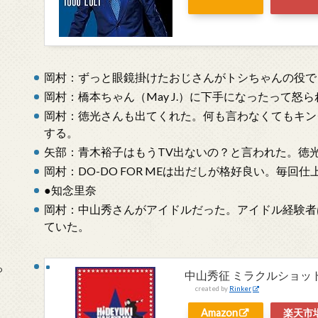
岡村：ずっと眼鏡掛けたおじさんがトシちゃんの役で
岡村：橋本ちゃん（May J.）に下手になったって
岡村：徳光さんも出てくれた。何も言わなくてもキン
する。
矢部：青木裕子はもうTV出ないの？と言われた。徳
岡村：DO-DO FOR MEは出だしが格好良い。毎回
●知念里奈
岡村：中山秀さんがアイドルだった。アイドル経験者
ていた。
っ
中山秀征 ミラクルショット
created by
Rinker
Amazon
楽天市