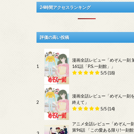
24時間アクセスランキング
評価の高い投稿
漫画全話レビュー「めぞん一刻 
1
161話「P.S.一刻館」」
5/5
(18)
漫画全話レビュー「めぞん一刻
2
終えて」
5/5
(14)
アニメ全話レビュー「めぞん一
第96話 「この愛ある限り!一刻館
3