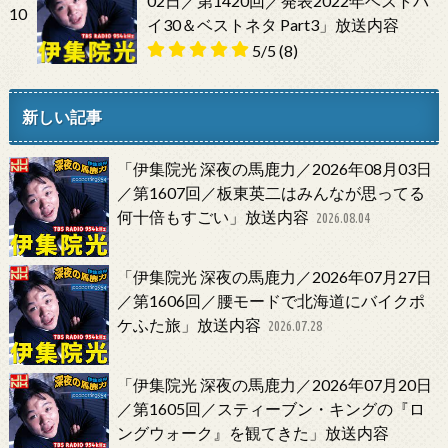
02日／第1420回／発表2022年ベストバ
10
イ30＆ベストネタ Part3」放送内容
5/5
(8)
新しい記事
「伊集院光 深夜の馬鹿力／2026年08月03日
／第1607回／板東英二はみんなが思ってる
何十倍もすごい」放送内容
2026.08.04
「伊集院光 深夜の馬鹿力／2026年07月27日
／第1606回／腰モードで北海道にバイクポ
ケふた旅」放送内容
2026.07.28
「伊集院光 深夜の馬鹿力／2026年07月20日
／第1605回／スティーブン・キングの『ロ
ングウォーク』を観てきた」放送内容