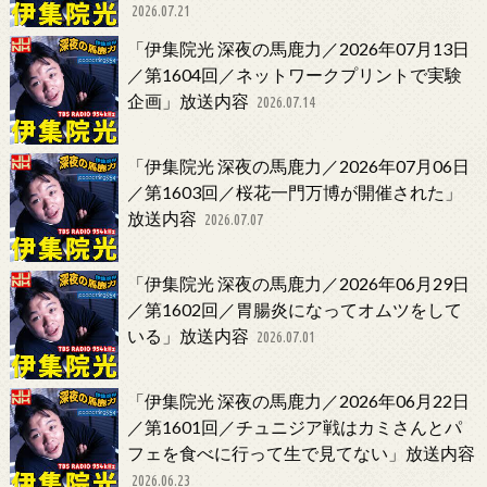
2026.07.21
「伊集院光 深夜の馬鹿力／2026年07月13日
／第1604回／ネットワークプリントで実験
企画」放送内容
2026.07.14
「伊集院光 深夜の馬鹿力／2026年07月06日
／第1603回／桜花一門万博が開催された」
放送内容
2026.07.07
「伊集院光 深夜の馬鹿力／2026年06月29日
／第1602回／胃腸炎になってオムツをして
いる」放送内容
2026.07.01
「伊集院光 深夜の馬鹿力／2026年06月22日
／第1601回／チュニジア戦はカミさんとパ
フェを食べに行って生で見てない」放送内容
2026.06.23