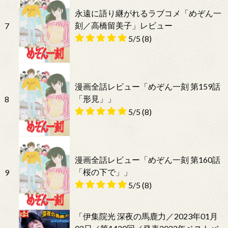
永遠に語り継がれるラブコメ「めぞん一
刻／高橋留美子」レビュー
7
5/5
(8)
漫画全話レビュー「めぞん一刻 第159話
「形見」」
8
5/5
(8)
漫画全話レビュー「めぞん一刻 第160話
「桜の下で」」
9
5/5
(8)
「伊集院光 深夜の馬鹿力／2023年01月