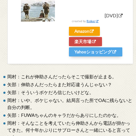
[DVD]
created by
Rinker
Amazon
楽天市場
Yahooショッピング
岡村：これが伸助さんだったらそこで撮影が止まる。
矢部：伸助さんだったらまた対応違うんじゃない？
矢部：そういうボケだろ信じたいけどな。
岡村：いや、ボケじゃない。結局言った所でOAに残らないと
自分の判断。
矢部：FUWAちゃんのキャラだからありにしたのかな。
岡村：そんなことを考えていたら伸助さんから電話が掛かっ
てきた。何十年かぶりにサブローさんと一緒にいると言って