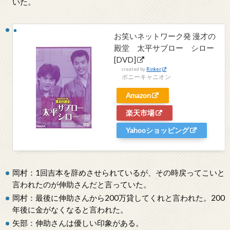
いた。
お笑いネットワーク発 漫才の
殿堂 太平サブロー シロー
[DVD]
created by
Rinker
ポニーキャニオン
Amazon
楽天市場
Yahooショッピング
岡村：1回吉本を辞めさせられているが、その時戻ってこいと
言われたのが伸助さんだと言っていた。
岡村：最後に伸助さんから200万貸してくれと言われた。200
年後に金がなくなると言われた。
矢部：伸助さんは優しい印象がある。