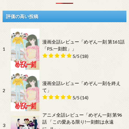
評価の高い投稿
漫画全話レビュー「めぞん一刻 第161話
「P.S.一刻館」」
1
5/5
(18)
漫画全話レビュー「めぞん一刻を終え
て」
2
5/5
(14)
アニメ全話レビュー「めぞん一刻 第96
話 「この愛ある限り!一刻館は永遠
3
に…!!」」