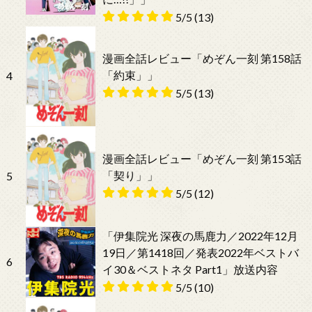
5/5
(13)
漫画全話レビュー「めぞん一刻 第158話
「約束」」
4
5/5
(13)
漫画全話レビュー「めぞん一刻 第153話
「契り」」
5
5/5
(12)
「伊集院光 深夜の馬鹿力／2022年12月
19日／第1418回／発表2022年ベストバ
6
イ30＆ベストネタ Part1」放送内容
5/5
(10)