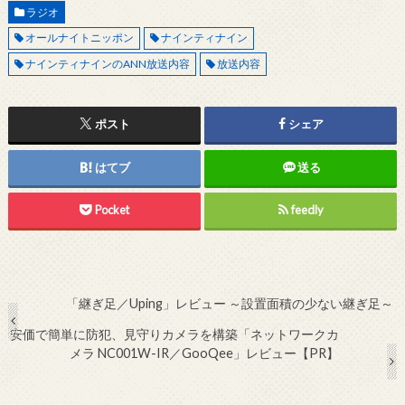
ラジオ
オールナイトニッポン
ナインティナイン
ナインティナインのANN放送内容
放送内容
ポスト
シェア
はてブ
送る
Pocket
feedly
「継ぎ足／Uping」レビュー ～設置面積の少ない継ぎ足～
安価で簡単に防犯、見守りカメラを構築「ネットワークカ
メラ NC001W-IR／GooQee」レビュー【PR】