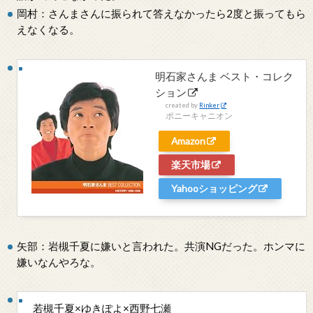
岡村：さんまさんに振られて答えなかったら2度と振ってもら
えなくなる。
明石家さんま ベスト・コレク
ション
created by
Rinker
ポニーキャニオン
Amazon
楽天市場
Yahooショッピング
矢部：岩槻千夏に嫌いと言われた。共演NGだった。ホンマに
嫌いなんやろな。
若槻千夏×ゆきぽよ×西野七瀬