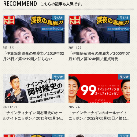
RECOMMEND
こちらの記事も人気です。
ラジオ
ラジオ
2021.5.5
2021.1.25
「伊集院光 深夜の馬鹿力／2019年02
「伊集院光 深夜の馬鹿力／2000年07
月25日／第1219回／知らない…
月10日／第0248回／童貞時代…
ラジオ
ラジオ
2020.12.29
2022.5.6
「ナインティナイン 岡村隆史のオー
「ナインティナインのオールナイト
ルナイトニッポン／2015年05月14…
ニッポン／2022年05月05日／第11…
ラジオ
ラジオ