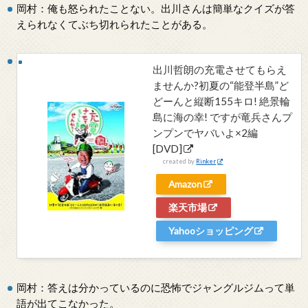
岡村：俺も怒られたことない。出川さんは簡単なクイズが答
えられなくてぶち切れられたことがある。
出川哲朗の充電させてもらえ
ませんか?初夏の“能登半島”ど
どーんと縦断155キロ! 絶景輪
島に海の幸! ですが竜兵さんプ
ンプンでヤバいよ×2編
[DVD]
created by
Rinker
Amazon
楽天市場
Yahooショッピング
岡村：答えは分かっているのに恐怖でジャングルジムって単
語が出てこなかった。