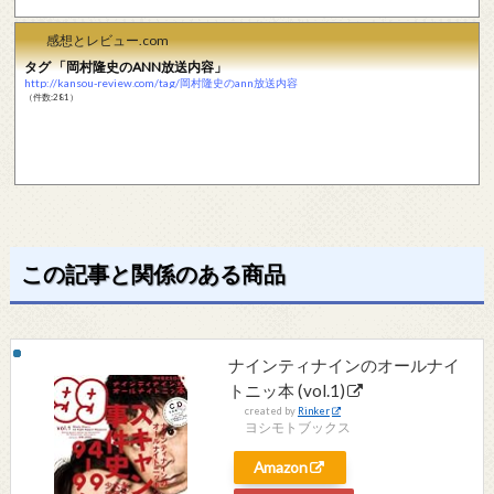
感想とレビュー.com
タグ 「岡村隆史のANN放送内容」
http://kansou-review.com/tag/岡村隆史のann放送内容
（件数:281）
この記事と関係のある商品
ナインティナインのオールナイ
トニッ本 (vol.1)
created by
Rinker
ヨシモトブックス
Amazon