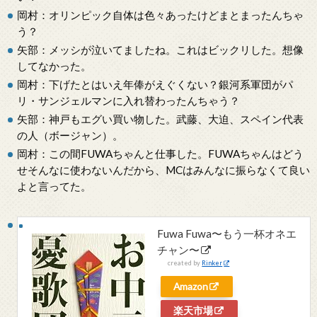
岡村：オリンピック自体は色々あったけどまとまったんちゃ
う？
矢部：メッシが泣いてましたね。これはビックリした。想像
してなかった。
岡村：下げたとはいえ年俸がえぐくない？銀河系軍団がパ
リ・サンジェルマンに入れ替わったんちゃう？
矢部：神戸もエグい買い物した。武藤、大迫、スペイン代表
の人（ボージャン）。
岡村：この間FUWAちゃんと仕事した。FUWAちゃんはどう
せそんなに使わないんだから、MCはみんなに振らなくて良い
よと言ってた。
Fuwa Fuwa〜もう一杯オネエ
チャン〜
created by
Rinker
Amazon
楽天市場