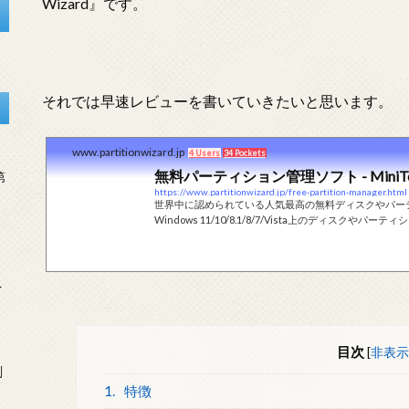
Wizard』です。
それでは早速レビューを書いていきたいと思います。
www.partitionwizard.jp
4 Users
34 Pockets
無料パーティション管理ソフト - MiniTool P
第
https://www.partitionwizard.jp/free-partition-manager.html
世界中に認められている人気最高の無料ディスクやパー
Windows 11/10/8.1/8/7/Vista上のディス
を
目次
[
非表示
刻
1.
特徴