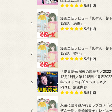
は永遠に…!!」」
5/5
(13)
漫画全話レビュー「めぞん一刻 
4
158話「約束」」
5/5
(13)
漫画全話レビュー「めぞん一刻 
5
153話「契り」」
5/5
(12)
「伊集院光 深夜の馬鹿力／2022
12月19日／第1418回／発表202
6
年ベストバイ30＆ベストネタ
Part1」放送内容
5/5
(10)
永遠に語り継がれるラブコメ「
7
ぞん一刻／高橋留美子」レビュ