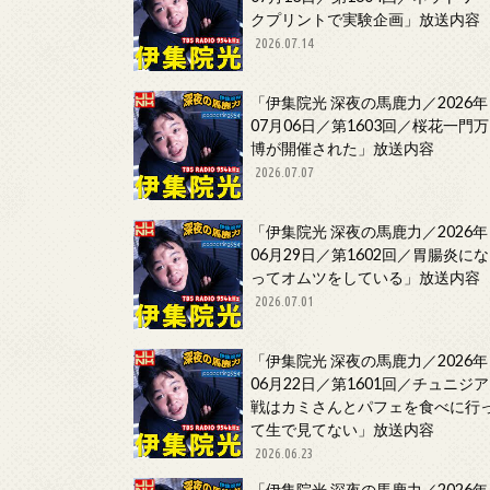
クプリントで実験企画」放送内容
2026.07.14
「伊集院光 深夜の馬鹿力／2026年
07月06日／第1603回／桜花一門万
博が開催された」放送内容
2026.07.07
「伊集院光 深夜の馬鹿力／2026年
06月29日／第1602回／胃腸炎にな
ってオムツをしている」放送内容
2026.07.01
「伊集院光 深夜の馬鹿力／2026年
06月22日／第1601回／チュニジア
戦はカミさんとパフェを食べに行
て生で見てない」放送内容
2026.06.23
「伊集院光 深夜の馬鹿力／2026年