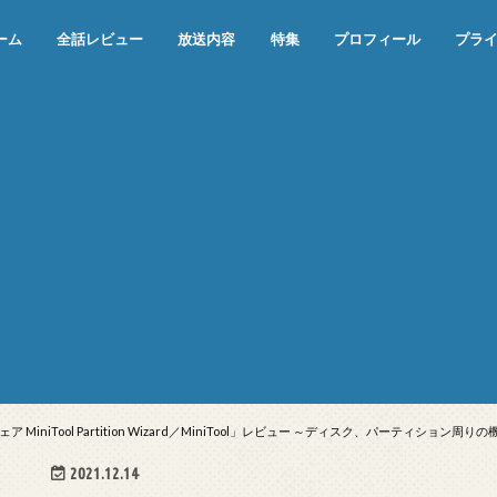
ーム
全話レビュー
放送内容
特集
プロフィール
プラ
めぞん一刻（漫画）
めぞん一刻（アニメ）
機動戦士ガンダム
ジョジョの奇妙な冒険 ダイヤモンド
寄生獣 セイの格率
この世の果てで恋を唄う少女YU-NO
この世の果てで恋を唄う少女YU-
江戸川乱歩の美女シリーズ＜中断＞
24 JAPAN＜中断＞
アメリカ横断ウルトラクイズ＜中断
稲垣早希のブログ旅＜中断＞
出川哲朗の充電させてもらえません
伊集院光 深夜の馬鹿力
ナインティナインのオールナイトニ
岡村隆史のオールナイトニッポン
ガンダム
めぞん一刻
バック・トゥ・ザ・フューチャー
は砕けない＜中断＞
NO（解説・考察）
＞
か？＜中断＞
ッポン
iniTool Partition Wizard／MiniTool」レビュー ～ディスク、パーティショ
2021.12.14