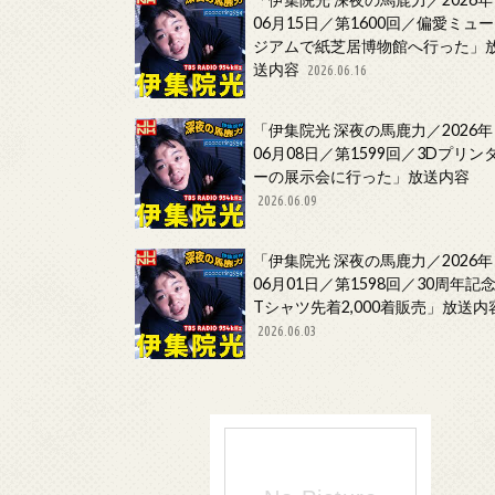
06月15日／第1600回／偏愛ミュー
ジアムで紙芝居博物館へ行った」
送内容
2026.06.16
「伊集院光 深夜の馬鹿力／2026年
06月08日／第1599回／3Dプリン
ーの展示会に行った」放送内容
2026.06.09
「伊集院光 深夜の馬鹿力／2026年
06月01日／第1598回／30周年記
Tシャツ先着2,000着販売」放送内
2026.06.03