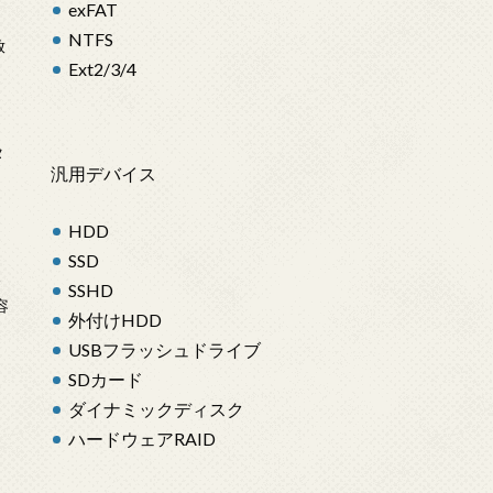
exFAT
NTFS
放
Ext2/3/4
タ
汎用デバイス
HDD
SSD
念
SSHD
容
外付けHDD
USBフラッシュドライブ
SDカード
ダイナミックディスク
ハードウェアRAID