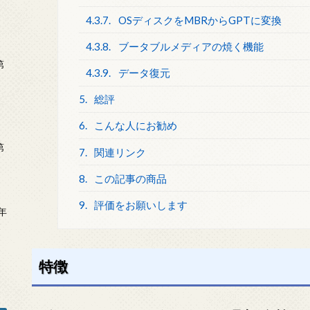
4.3.7.
OSディスクをMBRからGPTに変換
4.3.8.
ブータブルメディアの焼く機能
第
4.3.9.
データ復元
5.
総評
6.
こんな人にお勧め
第
7.
関連リンク
8.
この記事の商品
9.
評価をお願いします
年
2
特徴