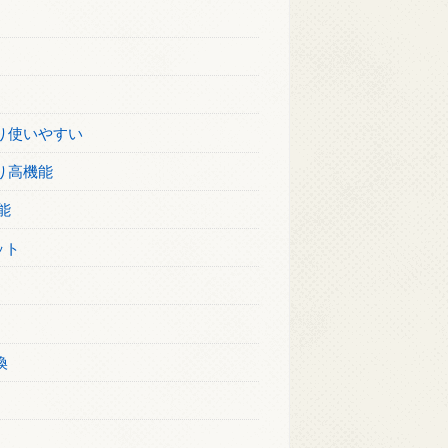
より使いやすい
り高機能
能
ット
換