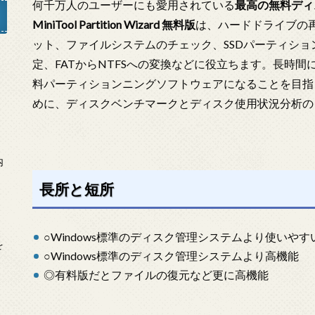
何千万人のユーザーにも愛用されている
最高の無料ディ
MiniTool Partition Wizard 無料版
は、ハードドライブの
ット、ファイルシステムのチェック、SSDパーティショ
定、FATからNTFSへの変換などに役立ちます。長時
」
料パーティションニングソフトウェアになることを目指
めに、ディスクベンチマークとディスク使用状況分析の
内
長所と短所
○Windows標準のディスク管理システムより使いやす
を
○Windows標準のディスク管理システムより高機能
◎有料版だとファイルの復元など更に高機能