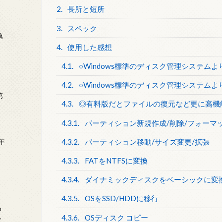
2.
長所と短所
3.
スペック
第
4.
使用した感想
4.1.
○Windows標準のディスク管理システム
4.2.
○Windows標準のディスク管理システムよ
第
4.3.
◎有料版だとファイルの復元など更に高機
4.3.1.
パーティション新規作成/削除/フォーマ
4.3.2.
パーティション移動/サイズ変更/拡張
年
2
4.3.3.
FATをNTFSに変換
4.3.4.
ダイナミックディスクをベーシックに変
4.3.5.
OSをSSD/HDDに移行
め
4.3.6.
OSディスク コピー
ー