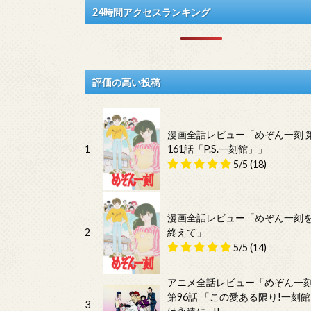
24時間アクセスランキング
評価の高い投稿
漫画全話レビュー「めぞん一刻 
1
161話「P.S.一刻館」」
5/5
(18)
漫画全話レビュー「めぞん一刻
2
終えて」
5/5
(14)
アニメ全話レビュー「めぞん一
第96話 「この愛ある限り!一刻館
3