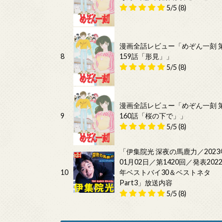
5/5
(8)
漫画全話レビュー「めぞん一刻 
8
159話「形見」」
5/5
(8)
漫画全話レビュー「めぞん一刻 
9
160話「桜の下で」」
5/5
(8)
「伊集院光 深夜の馬鹿力／2023
01月02日／第1420回／発表202
10
年ベストバイ30＆ベストネタ
Part3」放送内容
5/5
(8)