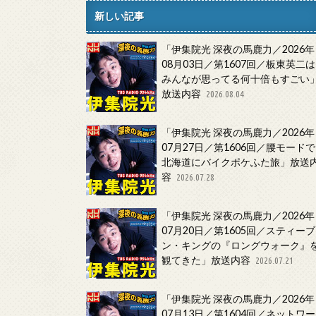
新しい記事
「伊集院光 深夜の馬鹿力／2026年
08月03日／第1607回／板東英二は
みんなが思ってる何十倍もすごい
放送内容
2026.08.04
「伊集院光 深夜の馬鹿力／2026年
07月27日／第1606回／腰モードで
北海道にバイクポケふた旅」放送
容
2026.07.28
「伊集院光 深夜の馬鹿力／2026年
07月20日／第1605回／スティーブ
ン・キングの『ロングウォーク』
観てきた」放送内容
2026.07.21
「伊集院光 深夜の馬鹿力／2026年
07月13日／第1604回／ネットワー