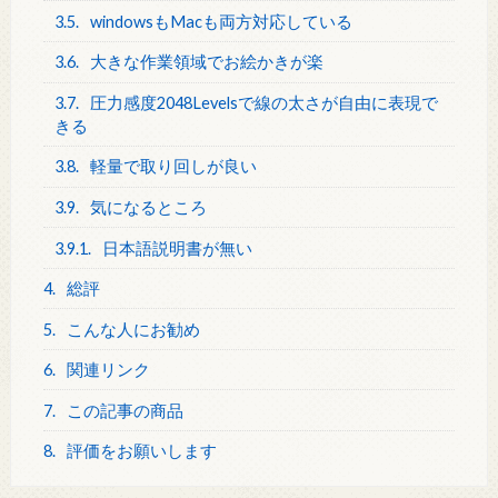
3.5.
windowsもMacも両方対応している
3.6.
大きな作業領域でお絵かきが楽
3.7.
圧力感度2048Levelsで線の太さが自由に表現で
きる
3.8.
軽量で取り回しが良い
3.9.
気になるところ
3.9.1.
日本語説明書が無い
4.
総評
5.
こんな人にお勧め
6.
関連リンク
7.
この記事の商品
8.
評価をお願いします