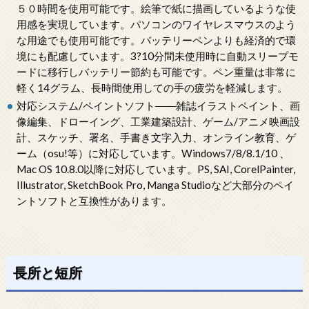
５０時間を使用可能です。絵筆で紙に描画しているような使
用感を実現しています。パソコンのワイヤレスマウスのよう
な用途でも使用可能です。バッテリーペンよりも経済的で環
境にも配慮しています。3?10分間未使用時に自動スリープモ
ードに移行しバッテリー節約も可能です。ペン重量は非常に
軽く14グラム、長時間使用しての手の疲労を軽減します。
対応システム/ペイントソフト――雑誌イラストペイント、画
像編集、ドローイング、工業建築設計、ゲーム/アニメ映画設
計、スケッチ、署名、手書き文字入力、オンライン教育、ゲ
ーム（osu!等）に対応しています。Windows7/8/8.1/10 、
Mac OS 10.8.0以降に対応しています。PS, SAI, CorelPainter,
Illustrator, SketchBook Pro, Manga Studioなど大部分のペイ
ントソフトと互換性があります。
長所と短所