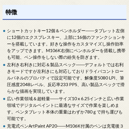
特徴
ショートカットキー12個＆ペンホルダー――タブレット左側
に12個のエクスプレスキー、上部に16個のファンクションキ
ーを搭載しています。好きな操作をカスタマイズし操作効率
をアップできます。M106K右側にペンホルダーを搭載し携帯
も可能、ペン操作をしない際の紛失を防ぎます。
左利き右利きに対応＆製品スペック――デフォルトでは右利
きモードですが左利きにも対応しておりドライバコントロー
ルパネルのプロパティで設定可能です。解像度5080 LPI、筆
圧感度2048レベル、反応率233 PPS、高い製品スペックで滑
らかな描画を実現しています。
広い作業領域＆超軽量――サイズ10 x 6.25インチと広い作業
領域でデジタルペイントに最適なサイズで作業を楽しめま
す。ペンタブレット本体の重量はわずか780ｇで持ち運びも
可能です。
充電式ペンArtPaint AP20――M106K付属のペンは充電後３