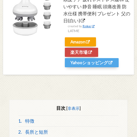
いやすい 静音 睡眠 頭痛改善 防
水仕様 携帯便利 プレゼント 父の
日(白い)
created by
Rinker
LATME
Amazon
楽天市場
Yahooショッピング
目次
[
非表示
]
1.
特徴
2.
長所と短所