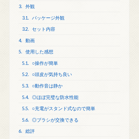
3.
外観
3.1.
パッケージ外観
3.2.
セット内容
4.
動画
5.
使用した感想
5.1.
○操作が簡単
5.2.
○頭皮が気持ち良い
5.3.
○動作音は静か
5.4.
◎ほぼ完璧な防水性能
5.5.
○充電がスタンド式なので簡単
5.6.
◎ブラシが交換できる
6.
総評