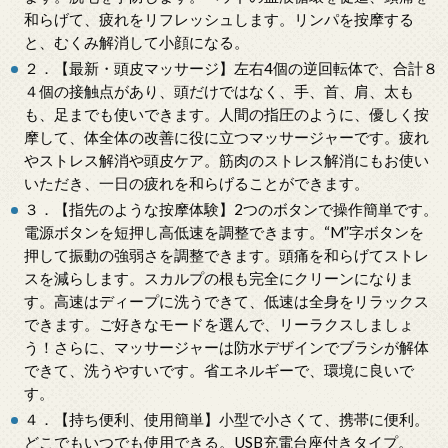
和らげて、疲れをリフレッシュします。リンパを按摩する
と、むくみ解消して小顔になる。
２．【最新・頭皮マッサージ】左右4個の逆回転体で、合計８
４個の接触点があり、頭だけではなく、手、首、肩、太も
も、足までも使いできます。人間の指圧のように、優しく按
摩して、体全体の改善に役に立つマッサージャーです。疲れ
やストレス解消や頭皮ケア。筋肉のストレス解消にもお使い
いただき、一日の疲れを和らげることができます。
３．【指先のような按摩体験】2つのボタンで操作簡単です。
電源ボタンを短押し高低速を調整できます。“M”字ボタンを
押して振動の強弱さを調整できます。頭痛を和らげてストレ
スを減らします。スカルプの根も完全にクリーンになりま
す。高速はディープに洗うできて、低速は全身をリラックス
できます。ご好きなモードを選んで、リーラクスしましょ
う！さらに、マッサージャーは防水デザインでブラシが解体
できて、洗うやすいです。省エネルギーで、環境に良いで
す。
４．【持ち便利、使用簡単】小型で小さくて、携帯に便利。
どこでもいつでも使用できる。USB充電台座付きタイプ。