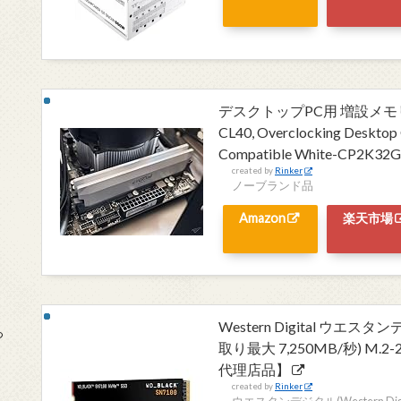
デスクトップPC用 増設メモリDDR5
CL40, Overclocking Desktop
Compatible White-CP2K3
created by
Rinker
ノーブランド品
Amazon
楽天市場
Western Digital ウエスタン
っ
取り最大 7,250MB/秒) M.2-
代理店品】
created by
Rinker
ウエスタンデジタル(Western Digit