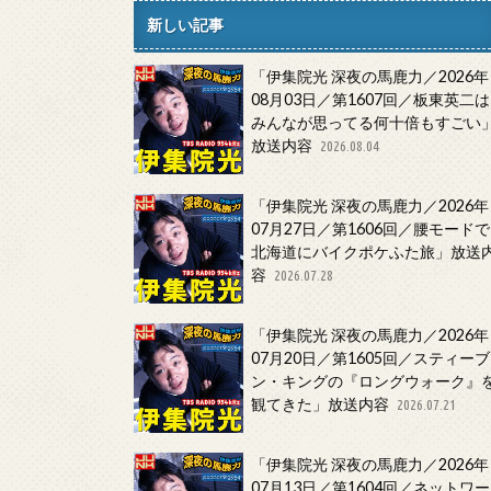
新しい記事
「伊集院光 深夜の馬鹿力／2026年
08月03日／第1607回／板東英二は
みんなが思ってる何十倍もすごい
放送内容
2026.08.04
「伊集院光 深夜の馬鹿力／2026年
07月27日／第1606回／腰モードで
北海道にバイクポケふた旅」放送
容
2026.07.28
「伊集院光 深夜の馬鹿力／2026年
07月20日／第1605回／スティーブ
ン・キングの『ロングウォーク』
観てきた」放送内容
2026.07.21
「伊集院光 深夜の馬鹿力／2026年
07月13日／第1604回／ネットワー