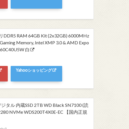
 RAM 64GB Kit (2x32GB) 6000MHz
 Gaming Memory, Intel XMP 3.0 & AMD Expo
2G60C40U5W 白
Yahooショッピング
デジタル 内蔵SSD 2TB WD Black SN7100 (読
2280 NVMe WDS200T4X0E-EC 【国内正規
al)