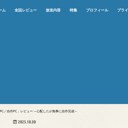
ーム
全話レビュー
放送内容
特集
プロフィール
プラ
めぞん一刻（漫画）
めぞん一刻（アニメ）
機動戦士ガンダム
ジョジョの奇妙な冒険 ダイヤモンド
寄生獣 セイの格率
この世の果てで恋を唄う少女YU-NO
この世の果てで恋を唄う少女YU-
江戸川乱歩の美女シリーズ＜中断＞
24 JAPAN＜中断＞
アメリカ横断ウルトラクイズ＜中断
稲垣早希のブログ旅＜中断＞
出川哲朗の充電させてもらえません
伊集院光 深夜の馬鹿力
ナインティナインのオールナイトニ
岡村隆史のオールナイトニッポン
ガンダム
めぞん一刻
バック・トゥ・ザ・フューチャー
は砕けない＜中断＞
NO（解説・考察）
＞
か？＜中断＞
ッポン
自作PC／自作PC」レビュー ～心配したが無事に自作完成～
2025.10.30