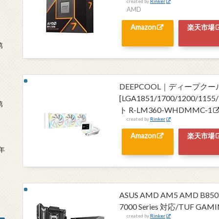
created by
Rinker
AMD
Amazon
楽天市場
第
DEEPCOOL｜ディープクール
[LGA1851/1700/1200/11
第
ト R-LM360-WHDMMC-1
created by
Rinker
Amazon
楽天市場
年
2
ASUS AMD AM5 AMD B850
7000 Series 対応/TUF G
created by
Rinker