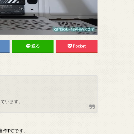
送る
Pocket
しています。
自作PCです。