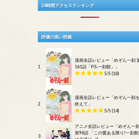
24時間アクセスランキング
評価の高い投稿
漫画全話レビュー「めぞん一刻 
1
161話「P.S.一刻館」」
5/5
(18)
漫画全話レビュー「めぞん一刻
2
終えて」
5/5
(14)
アニメ全話レビュー「めぞん一
第96話 「この愛ある限り!一刻館
3