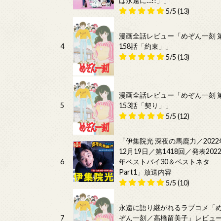
は永遠に…!!」」
5/5
(13)
漫画全話レビュー「めぞん一刻 
4
158話「約束」」
5/5
(13)
漫画全話レビュー「めぞん一刻 
5
153話「契り」」
5/5
(12)
「伊集院光 深夜の馬鹿力／2022
12月19日／第1418回／発表202
6
年ベストバイ30＆ベストネタ
Part1」放送内容
5/5
(10)
永遠に語り継がれるラブコメ「
7
ぞん一刻／高橋留美子」レビュ