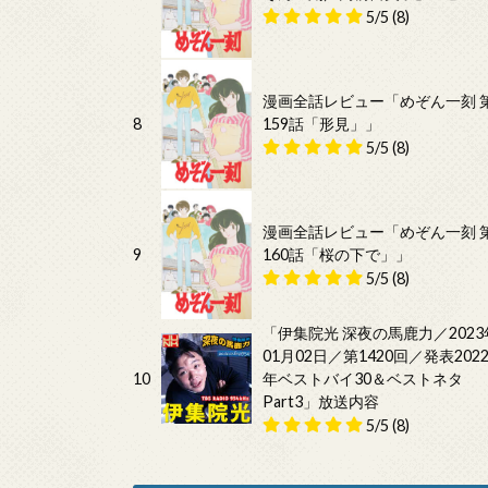
5/5
(8)
漫画全話レビュー「めぞん一刻 
8
159話「形見」」
5/5
(8)
漫画全話レビュー「めぞん一刻 
9
160話「桜の下で」」
5/5
(8)
「伊集院光 深夜の馬鹿力／2023
01月02日／第1420回／発表202
10
年ベストバイ30＆ベストネタ
Part3」放送内容
5/5
(8)