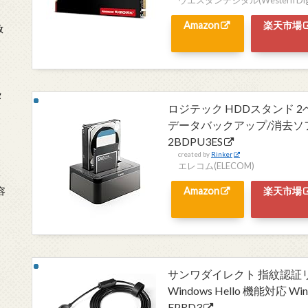
Amazon
楽天市場
放
タ
ロジテック HDDスタンド 2ベ
データバックアップ/消去ソフ
2BDPU3ES
created by
Rinker
エレコム(ELECOM)
念
Amazon
楽天市場
容
サンワダイレクト 指紋認証リ
Windows Hello 機能対応 W
FPRD3