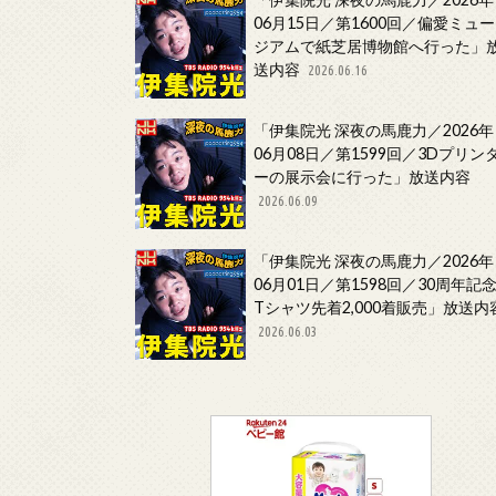
06月15日／第1600回／偏愛ミュー
ジアムで紙芝居博物館へ行った」
送内容
2026.06.16
「伊集院光 深夜の馬鹿力／2026年
06月08日／第1599回／3Dプリン
ーの展示会に行った」放送内容
2026.06.09
「伊集院光 深夜の馬鹿力／2026年
06月01日／第1598回／30周年記
Tシャツ先着2,000着販売」放送内
2026.06.03