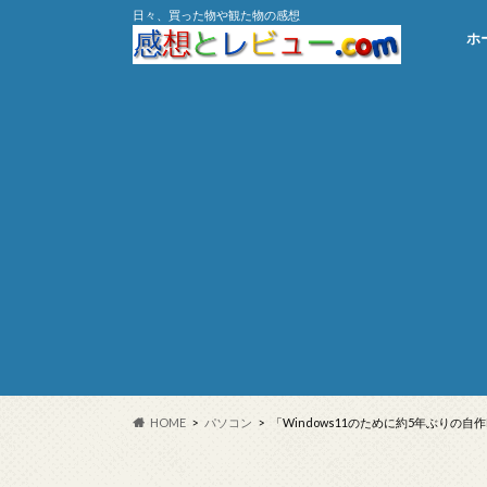
日々、買った物や観た物の感想
ホ
HOME
パソコン
「Windows11のために約5年ぶりの