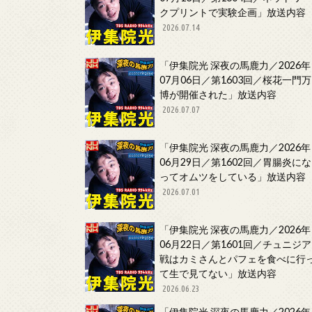
クプリントで実験企画」放送内容
2026.07.14
「伊集院光 深夜の馬鹿力／2026年
07月06日／第1603回／桜花一門万
博が開催された」放送内容
2026.07.07
「伊集院光 深夜の馬鹿力／2026年
06月29日／第1602回／胃腸炎にな
ってオムツをしている」放送内容
2026.07.01
「伊集院光 深夜の馬鹿力／2026年
06月22日／第1601回／チュニジア
戦はカミさんとパフェを食べに行
て生で見てない」放送内容
2026.06.23
「伊集院光 深夜の馬鹿力／2026年