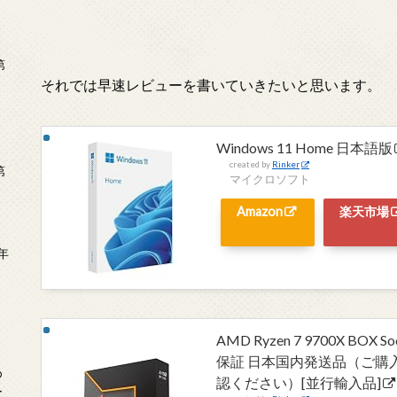
第
それでは早速レビューを書いていきたいと思います。
Windows 11 Home 日本語版
created by
Rinker
第
マイクロソフト
Amazon
楽天市場
年
2
AMD Ryzen 7 9700X BOX 
保証 日本国内発送品（ご購
め
認ください）[並行輸入品]
ー