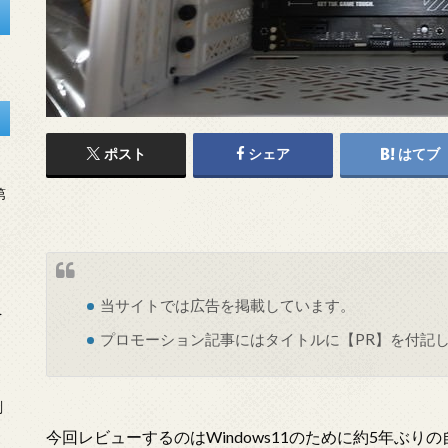
ポスト
シェア
はてブ
第
当サイトでは
広告
を掲載しています。
を
プロモーション記事にはタイトルに【PR】を付記
刻
今回レビューするのはWindows11のために約5年ぶりの