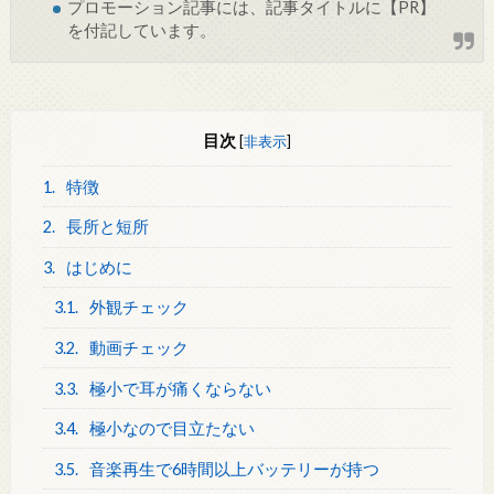
プロモーション記事には、記事タイトルに【PR】
を付記しています。
目次
[
非表示
]
1.
特徴
2.
長所と短所
3.
はじめに
3.1.
外観チェック
3.2.
動画チェック
3.3.
極小で耳が痛くならない
3.4.
極小なので目立たない
3.5.
音楽再生で6時間以上バッテリーが持つ