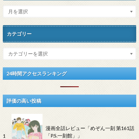
カテゴリー
24時間アクセスランキング
評価の高い投稿
漫画全話レビュー「めぞん一刻 第161話
「P.S.一刻館」」
1