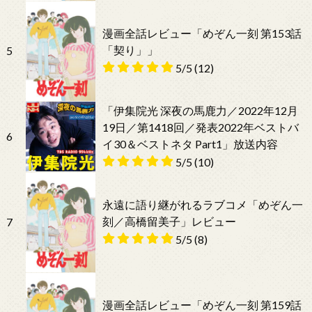
漫画全話レビュー「めぞん一刻 第153話
「契り」」
5
5/5
(12)
「伊集院光 深夜の馬鹿力／2022年12月
19日／第1418回／発表2022年ベストバ
6
イ30＆ベストネタ Part1」放送内容
5/5
(10)
永遠に語り継がれるラブコメ「めぞん一
刻／高橋留美子」レビュー
7
5/5
(8)
漫画全話レビュー「めぞん一刻 第159話