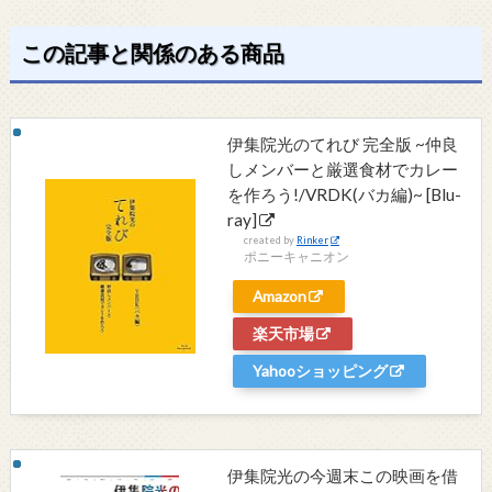
この記事と関係のある商品
伊集院光のてれび 完全版 ~仲良
しメンバーと厳選食材でカレー
を作ろう!/VRDK(バカ編)~ [Blu-
ray]
created by
Rinker
ポニーキャニオン
Amazon
楽天市場
Yahooショッピング
伊集院光の今週末この映画を借