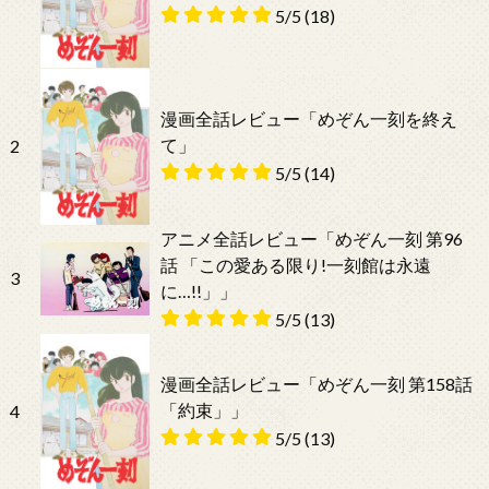
5/5
(18)
漫画全話レビュー「めぞん一刻を終え
て」
2
5/5
(14)
アニメ全話レビュー「めぞん一刻 第96
話 「この愛ある限り!一刻館は永遠
3
に…!!」」
5/5
(13)
漫画全話レビュー「めぞん一刻 第158話
「約束」」
4
5/5
(13)