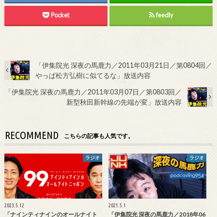
Pocket
feedly
「伊集院光 深夜の馬鹿力／2011年03月21日／第0804回／
やっぱ松方弘樹に似てるな」放送内容
「伊集院光 深夜の馬鹿力／2011年03月07日／第0803回／
新型秋田新幹線の先端が変」放送内容
RECOMMEND
こちらの記事も人気です。
ラジオ
ラジオ
2023.5.12
2021.5.1
「ナインティナインのオールナイト
「伊集院光 深夜の馬鹿力／2018年06