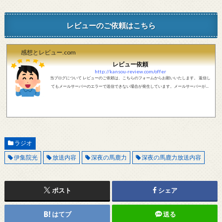
レビューのご依頼はこちら
感想とレビュー.com
レビュー依頼
http://kansou-review.com/offer
当ブログについて レビューのご依頼は、こちらのフォームからお願いいたします。 返信し
てもメールサーバーのエラーで送信できない場合が発生しています。メールサーバーが正
しく動作しているかどうか、メールアドレスが正しいかどうか、ご確認をお願いします。
現在確認できている、送信エラーになるメールサーバー以下になります。 @foxmail.com 上
記メールサーバーをお使いで、こちらから返信がない場合、他のメールサーバー、メール
アドレスから連絡をお願いします。 レビュー依頼
ラジオ
伊集院光
放送内容
深夜の馬鹿力
深夜の馬鹿力放送内容
ポスト
シェア
はてブ
送る