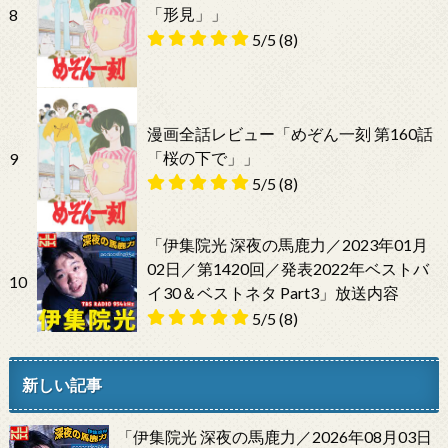
「形見」」
8
5/5
(8)
漫画全話レビュー「めぞん一刻 第160話
「桜の下で」」
9
5/5
(8)
「伊集院光 深夜の馬鹿力／2023年01月
02日／第1420回／発表2022年ベストバ
10
イ30＆ベストネタ Part3」放送内容
5/5
(8)
新しい記事
「伊集院光 深夜の馬鹿力／2026年08月03日