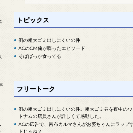
トピックス
第
例の粗大ゴミ出しにくいの件
ACのCM俺が喋ったエピソード
そばばっか食ってる
第
年
フリートーク
2
例の粗大ゴミ出しにくいの件。粗大ゴミ券を夜中のウ
トナムの店員さんが詳しくて感動した。
ACの広告で、呂布カルマさんがお婆ちゃんにラップ
め
ドじゃね？
ー