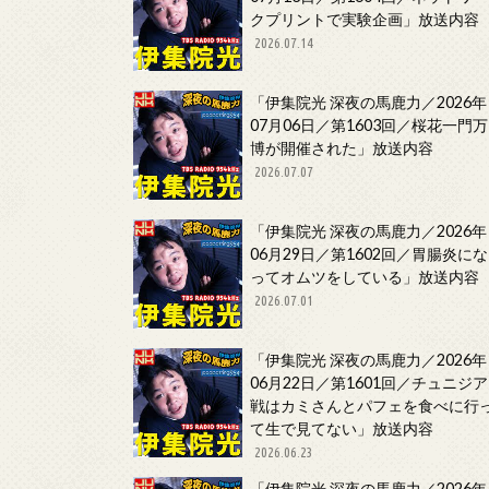
クプリントで実験企画」放送内容
2026.07.14
「伊集院光 深夜の馬鹿力／2026年
07月06日／第1603回／桜花一門万
博が開催された」放送内容
2026.07.07
「伊集院光 深夜の馬鹿力／2026年
06月29日／第1602回／胃腸炎にな
ってオムツをしている」放送内容
2026.07.01
「伊集院光 深夜の馬鹿力／2026年
06月22日／第1601回／チュニジア
戦はカミさんとパフェを食べに行
て生で見てない」放送内容
2026.06.23
「伊集院光 深夜の馬鹿力／2026年