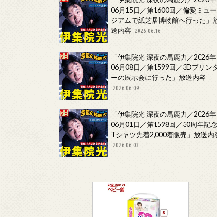
06月15日／第1600回／偏愛ミュー
ジアムで紙芝居博物館へ行った」
送内容
2026.06.16
「伊集院光 深夜の馬鹿力／2026年
06月08日／第1599回／3Dプリン
ーの展示会に行った」放送内容
2026.06.09
「伊集院光 深夜の馬鹿力／2026年
06月01日／第1598回／30周年記
Tシャツ先着2,000着販売」放送内
2026.06.03