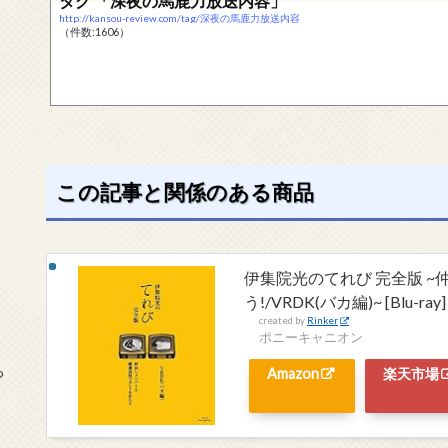
タグ 「深夜の馬鹿力放送内容」
http://kansou-review.com/tag/深夜の馬鹿力放送内容
（件数:1606）
この記事と関係のある商品
伊集院光のてれび 完全版 
う!/VRDK(バカ編)~ [Blu-ray]
created by
Rinker
ポニーキャニオン
っ
Amazon
楽天市場