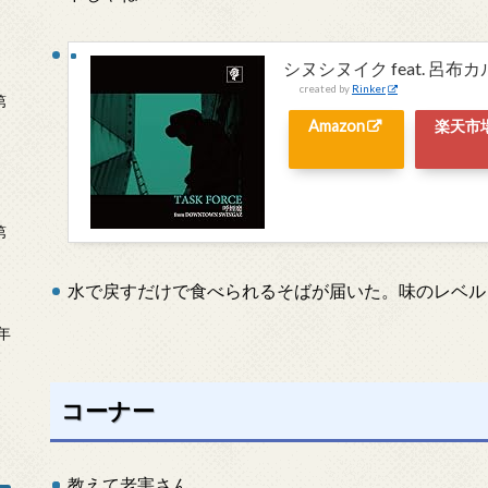
シヌシヌイク feat. 呂布
created by
Rinker
第
Amazon
楽天市
第
水で戻すだけで食べられるそばが届いた。味のレベル
年
2
コーナー
教えて老害さん