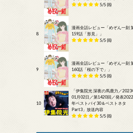
5/5
(8)
漫画全話レビュー「めぞん一刻 
8
159話「形見」」
5/5
(8)
漫画全話レビュー「めぞん一刻 
9
160話「桜の下で」」
5/5
(8)
「伊集院光 深夜の馬鹿力／2023
01月02日／第1420回／発表202
10
年ベストバイ30＆ベストネタ
Part3」放送内容
5/5
(8)