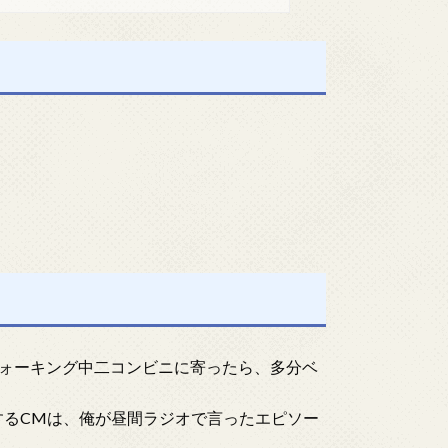
ォーキング中二コンビニに寄ったら、多分ベ
するCMは、俺が昼間ラジオで言ったエピソー