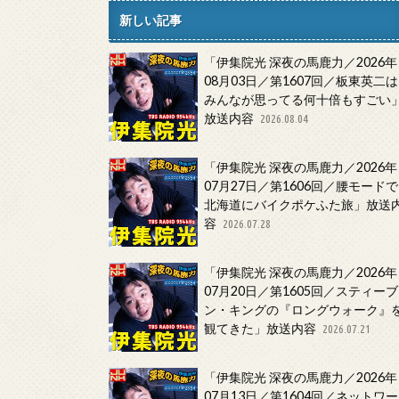
新しい記事
「伊集院光 深夜の馬鹿力／2026年
08月03日／第1607回／板東英二は
みんなが思ってる何十倍もすごい
放送内容
2026.08.04
「伊集院光 深夜の馬鹿力／2026年
07月27日／第1606回／腰モードで
北海道にバイクポケふた旅」放送
容
2026.07.28
「伊集院光 深夜の馬鹿力／2026年
07月20日／第1605回／スティーブ
ン・キングの『ロングウォーク』
観てきた」放送内容
2026.07.21
「伊集院光 深夜の馬鹿力／2026年
07月13日／第1604回／ネットワー