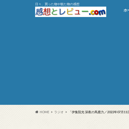
日々、買った物や観た物の感想
ホ
HOME
ラジオ
「伊集院光 深夜の馬鹿力／2022年07月1