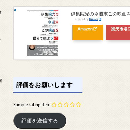
放
伊集院光の今週末この映画を借り
created by
Rinker
Amazon
楽天市場
タ
念
容
評価をお願いします
Sample rating item