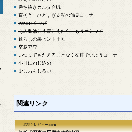
勝ち抜きカルタ合戦
直そう、ひどすぎる私の偏見コーナー
Yahoo! クソ袋
あの歌はこう聞こえたら、もうオシマイ
」
暮らしの裏ヒント手帖
空脳アワー
いつまでもたえることなく友達でいようコーナー
小耳にねじ込め
内
少しおもしろい
関連リンク
を
感想とレビュー.com