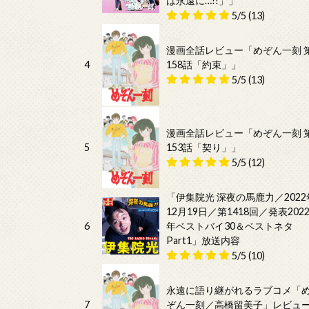
は永遠に…!!」」
5/5
(13)
漫画全話レビュー「めぞん一刻 
4
158話「約束」」
5/5
(13)
漫画全話レビュー「めぞん一刻 
5
153話「契り」」
5/5
(12)
「伊集院光 深夜の馬鹿力／2022
12月19日／第1418回／発表202
6
年ベストバイ30＆ベストネタ
Part1」放送内容
5/5
(10)
永遠に語り継がれるラブコメ「
7
ぞん一刻／高橋留美子」レビュ