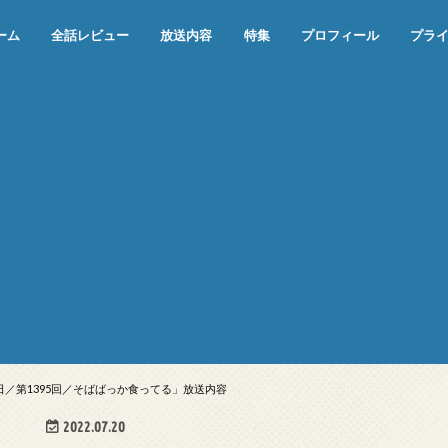
ーム
全話レビュー
放送内容
特集
プロフィール
プラ
めぞん一刻（漫画）
めぞん一刻（アニメ）
機動戦士ガンダム
ジョジョの奇妙な冒険 ダイヤモンド
寄生獣 セイの格率
この世の果てで恋を唄う少女YU-NO
この世の果てで恋を唄う少女YU-
江戸川乱歩の美女シリーズ＜中断＞
24 JAPAN＜中断＞
アメリカ横断ウルトラクイズ＜中断
稲垣早希のブログ旅＜中断＞
出川哲朗の充電させてもらえません
伊集院光 深夜の馬鹿力
ナインティナインのオールナイトニ
岡村隆史のオールナイトニッポン
ガンダム
めぞん一刻
バック・トゥ・ザ・フューチャー
は砕けない＜中断＞
NO（解説・考察）
＞
か？＜中断＞
ッポン
1日／第1395回／そばばっか食ってる」放送内容
2022.07.20