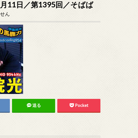
7月11日／第1395回／そばば
せん
送る
Pocket