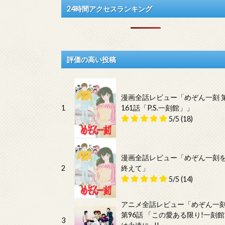
24時間アクセスランキング
評価の高い投稿
漫画全話レビュー「めぞん一刻 
1
161話「P.S.一刻館」」
5/5
(18)
漫画全話レビュー「めぞん一刻
2
終えて」
5/5
(14)
アニメ全話レビュー「めぞん一
第96話 「この愛ある限り!一刻館
3