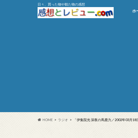
日々、買った物や観た物の感想
ホ
HOME
ラジオ
「伊集院光 深夜の馬鹿力／2002年03月18