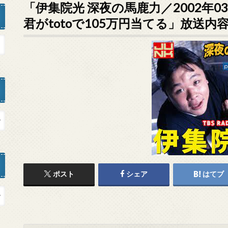
「伊集院光 深夜の馬鹿力／2002年0
君がtotoで105万円当てる」放送内
ポスト
シェア
はてブ