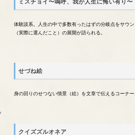
ミスチョイ〜嗚呼、我が人生に悔い有り〜
体験談系。人生の中で多数有ったはずの分岐点をサウン
（実際に選んだこと）の展開が語られる。
せづね絵
身の回りのせつない情景（絵）を文章で伝えるコーナー
っ
クイズズルオネア