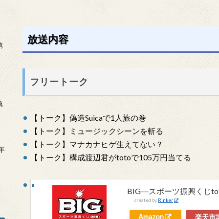
放送内容
第
フリートーク
第
【トーク】偽造Suicaで1人旅の巻
【トーク】ミュージックシーンを斬る
【トーク】マナカナヒゲ生えてない？
年
【トーク】構成渡辺君がtotoで105万円当てる
2
BIG―スポーツ振興くじto
created by
Rinker
Amazon
楽天市