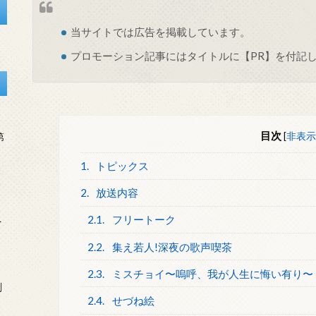
当サイトでは
広告
を掲載しています。
プロモーション記事にはタイトルに【PR】を付記
目次
[
非表示
第
1.
トピックス
2.
放送内容
2.1.
フリートーク
を
2.2.
集え若人!深夜の歌声喫茶
2.3.
ミスチョイ〜嗚呼、我が人生に悔い有り〜
刻
2.4.
せづね絵