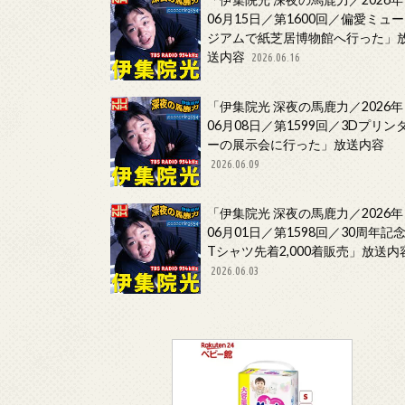
06月15日／第1600回／偏愛ミュー
ジアムで紙芝居博物館へ行った」
送内容
2026.06.16
「伊集院光 深夜の馬鹿力／2026年
06月08日／第1599回／3Dプリン
ーの展示会に行った」放送内容
2026.06.09
「伊集院光 深夜の馬鹿力／2026年
06月01日／第1598回／30周年記
Tシャツ先着2,000着販売」放送内
2026.06.03