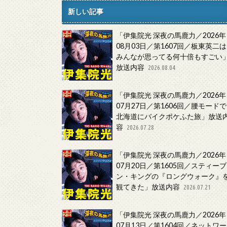
新しい記事
「伊集院光 深夜の馬鹿力／2026年
08月03日／第1607回／板東英二は
みんなが思ってる何十倍もすごい
放送内容
2026.08.04
「伊集院光 深夜の馬鹿力／2026年
07月27日／第1606回／腰モードで
北海道にバイクポケふた旅」放送
容
2026.07.28
「伊集院光 深夜の馬鹿力／2026年
07月20日／第1605回／スティーブ
ン・キングの『ロングウォーク』
観てきた」放送内容
2026.07.21
「伊集院光 深夜の馬鹿力／2026年
07月13日／第1604回／ネットワー