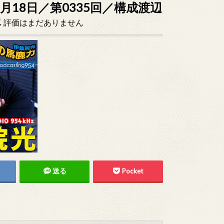
3月18日／第0335回／構成渡辺
容
評価はまだありません
送る
Pocket