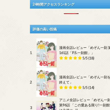
24時間アクセスランキング
評価の高い投稿
漫画全話レビュー「めぞん一刻 
1
161話「P.S.一刻館」」
5/5
(18)
漫画全話レビュー「めぞん一刻
2
終えて」
5/5
(14)
アニメ全話レビュー「めぞん一
第96話 「この愛ある限り!一刻館
3