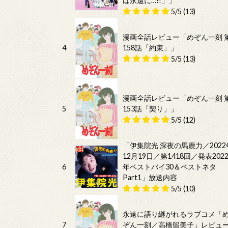
は永遠に…!!」」
5/5
(13)
漫画全話レビュー「めぞん一刻 
4
158話「約束」」
5/5
(13)
漫画全話レビュー「めぞん一刻 
5
153話「契り」」
5/5
(12)
「伊集院光 深夜の馬鹿力／2022
12月19日／第1418回／発表202
6
年ベストバイ30＆ベストネタ
Part1」放送内容
5/5
(10)
永遠に語り継がれるラブコメ「
7
ぞん一刻／高橋留美子」レビュ