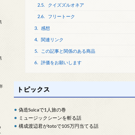
2.5.
クイズズルオネア
2.6.
フリートーク
第
3.
感想
4.
関連リンク
5.
この記事と関係のある商品
第
6.
評価をお願いします
年
トピックス
2
偽造Suicaで1人旅の巻
ミュージックシーンを斬る話
構成渡辺君がtotoで105万円当てる話
め
ー