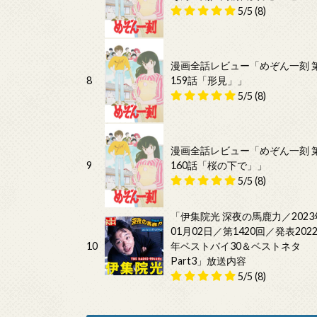
5/5
(8)
漫画全話レビュー「めぞん一刻 
8
159話「形見」」
5/5
(8)
漫画全話レビュー「めぞん一刻 
9
160話「桜の下で」」
5/5
(8)
「伊集院光 深夜の馬鹿力／2023
01月02日／第1420回／発表202
10
年ベストバイ30＆ベストネタ
Part3」放送内容
5/5
(8)