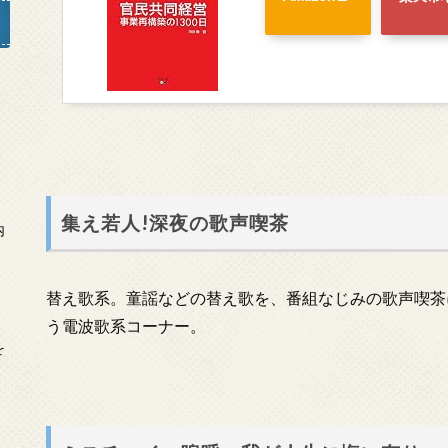
」
集え若人!深夜の歌声喫茶
内
替え歌系。童謡などの替え歌を、番組なじみの歌声喫茶
う電波歌系コーナー。
を