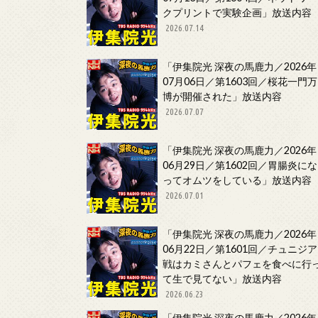
クプリントで実験企画」放送内容
2026.07.14
「伊集院光 深夜の馬鹿力／2026年
07月06日／第1603回／桜花一門万
博が開催された」放送内容
2026.07.07
「伊集院光 深夜の馬鹿力／2026年
06月29日／第1602回／胃腸炎にな
ってオムツをしている」放送内容
2026.07.01
「伊集院光 深夜の馬鹿力／2026年
06月22日／第1601回／チュニジア
戦はカミさんとパフェを食べに行
て生で見てない」放送内容
2026.06.23
「伊集院光 深夜の馬鹿力／2026年