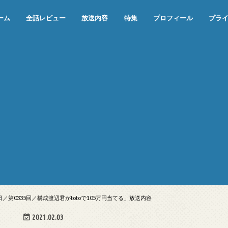
ーム
全話レビュー
放送内容
特集
プロフィール
プラ
めぞん一刻（漫画）
めぞん一刻（アニメ）
機動戦士ガンダム
ジョジョの奇妙な冒険 ダイヤモンド
寄生獣 セイの格率
この世の果てで恋を唄う少女YU-NO
この世の果てで恋を唄う少女YU-
江戸川乱歩の美女シリーズ＜中断＞
24 JAPAN＜中断＞
アメリカ横断ウルトラクイズ＜中断
稲垣早希のブログ旅＜中断＞
出川哲朗の充電させてもらえません
伊集院光 深夜の馬鹿力
ナインティナインのオールナイトニ
岡村隆史のオールナイトニッポン
ガンダム
めぞん一刻
バック・トゥ・ザ・フューチャー
は砕けない＜中断＞
NO（解説・考察）
＞
か？＜中断＞
ッポン
日／第0335回／構成渡辺君がtotoで105万円当てる」放送内容
2021.02.03