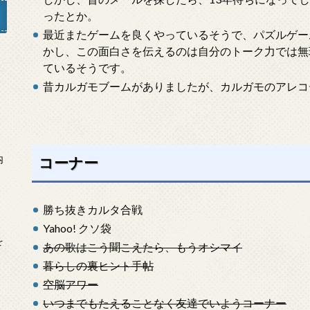
ったとか。
最近またゲームを良くやっているそうで、パズルゲー
かし、この面白さを伝えるのは自分のトーク力では無
ているそうです。
」
昔カルガモブームがありましたが、カルガモのアレコ
内
コーナー
勝ち抜きカルタ合戦
Yahoo! クソ袋
を
あの歌はこう聞こえたら、もうオシマイ
暮らしの裏ヒント手帖
空脳アワー
いつまでもたえることなく友達でいようコーナー