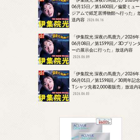
06月15日／第1600回／偏愛ミュー
ジアムで紙芝居博物館へ行った」
送内容
2026.06.16
「伊集院光 深夜の馬鹿力／2026年
06月08日／第1599回／3Dプリン
ーの展示会に行った」放送内容
2026.06.09
「伊集院光 深夜の馬鹿力／2026年
06月01日／第1598回／30周年記
Tシャツ先着2,000着販売」放送内
2026.06.03