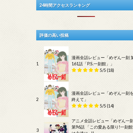
24時間アクセスランキング
評価の高い投稿
漫画全話レビュー「めぞん一刻 
1
161話「P.S.一刻館」」
5/5
(18)
漫画全話レビュー「めぞん一刻
2
終えて」
5/5
(14)
アニメ全話レビュー「めぞん一
第96話 「この愛ある限り!一刻館
3