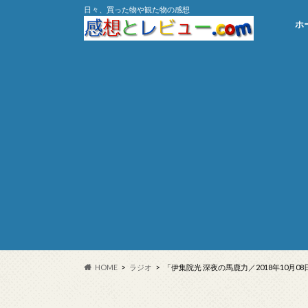
日々、買った物や観た物の感想
ホ
HOME
ラジオ
「伊集院光 深夜の馬鹿力／2018年10月0