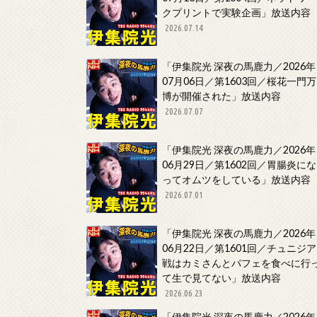
クプリントで実験企画」放送内容
2026.07.14
「伊集院光 深夜の馬鹿力／2026年
07月06日／第1603回／桜花一門万
博が開催された」放送内容
2026.07.07
「伊集院光 深夜の馬鹿力／2026年
06月29日／第1602回／胃腸炎にな
ってオムツをしている」放送内容
2026.07.01
「伊集院光 深夜の馬鹿力／2026年
06月22日／第1601回／チュニジア
戦はカミさんとパフェを食べに行
て生で見てない」放送内容
2026.06.23
「伊集院光 深夜の馬鹿力／2026年