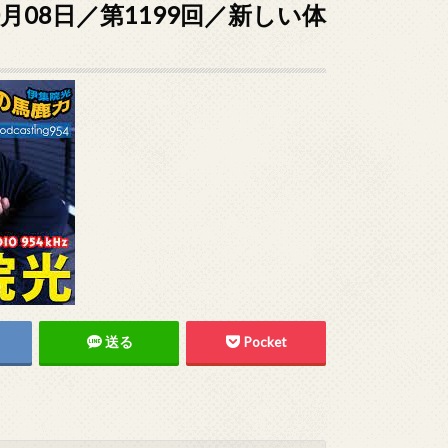
0月08日／第1199回／新しい体
送る
Pocket