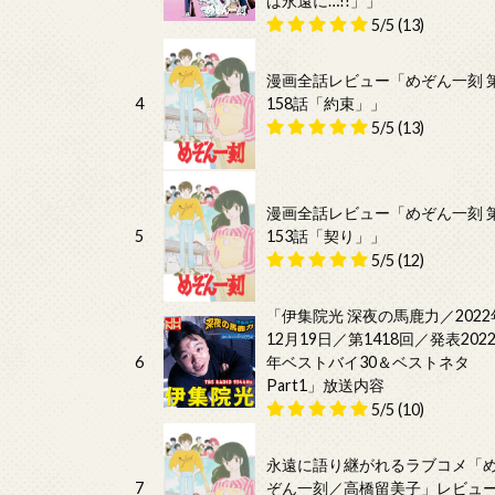
は永遠に…!!」」
5/5
(13)
漫画全話レビュー「めぞん一刻 
4
158話「約束」」
5/5
(13)
漫画全話レビュー「めぞん一刻 
5
153話「契り」」
5/5
(12)
「伊集院光 深夜の馬鹿力／2022
12月19日／第1418回／発表202
6
年ベストバイ30＆ベストネタ
Part1」放送内容
5/5
(10)
永遠に語り継がれるラブコメ「
7
ぞん一刻／高橋留美子」レビュ