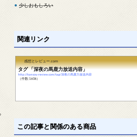
少しおもしろい
関連リンク
感想とレビュー.com
タグ 「深夜の馬鹿力放送内容」
http://kansou-review.com/tag/深夜の馬鹿力放送内容
（件数:1606）
っ
この記事と関係のある商品