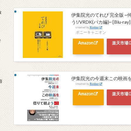
放
伊集院光のてれび 完全版 
う!/VRDK(バカ編)~ [Blu-ray]
created by
Rinker
ポニーキャニオン
タ
Amazon
楽天市場
念
伊集院光の今週末この映画を借り
容
created by
Rinker
Amazon
楽天市場