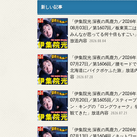
新しい記事
「伊集院光 深夜の馬鹿力／2026年
08月03日／第1607回／板東英二は
みんなが思ってる何十倍もすごい
放送内容
2026.08.04
「伊集院光 深夜の馬鹿力／2026年
07月27日／第1606回／腰モードで
北海道にバイクポケふた旅」放送
容
2026.07.28
「伊集院光 深夜の馬鹿力／2026年
07月20日／第1605回／スティーブ
ン・キングの『ロングウォーク』
観てきた」放送内容
2026.07.21
「伊集院光 深夜の馬鹿力／2026年
07月13日／第1604回／ネットワー