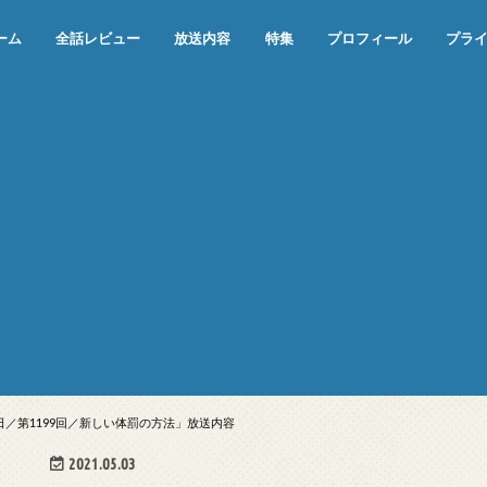
ーム
全話レビュー
放送内容
特集
プロフィール
プラ
めぞん一刻（漫画）
めぞん一刻（アニメ）
機動戦士ガンダム
ジョジョの奇妙な冒険 ダイヤモンド
寄生獣 セイの格率
この世の果てで恋を唄う少女YU-NO
この世の果てで恋を唄う少女YU-
江戸川乱歩の美女シリーズ＜中断＞
24 JAPAN＜中断＞
アメリカ横断ウルトラクイズ＜中断
稲垣早希のブログ旅＜中断＞
出川哲朗の充電させてもらえません
伊集院光 深夜の馬鹿力
ナインティナインのオールナイトニ
岡村隆史のオールナイトニッポン
ガンダム
めぞん一刻
バック・トゥ・ザ・フューチャー
は砕けない＜中断＞
NO（解説・考察）
＞
か？＜中断＞
ッポン
8日／第1199回／新しい体罰の方法」放送内容
2021.05.03