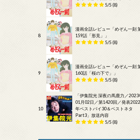
5/5
(8)
漫画全話レビュー「めぞん一刻 
8
159話「形見」」
5/5
(8)
漫画全話レビュー「めぞん一刻 
9
160話「桜の下で」」
5/5
(8)
「伊集院光 深夜の馬鹿力／2023
01月02日／第1420回／発表202
10
年ベストバイ30＆ベストネタ
Part3」放送内容
5/5
(8)