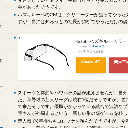
会があったそうです。
ハズキルーペのCMは、クリエーターが狙ってやった
すが、自治は知ろうとの社長が独断でやっただけの偶
第
Hazuki ハズキルーペ ラー
created by
Rinker
ハズキ(Hazuki)
第
Amazon
楽天市
年
スポーツと体罰やパワハラの話が絶えませんが、自分
2
た、草野球の芸人リーグは現在1位だそうですが、遂に
て来たそうです。優勝がかかっている試合で淡泊なプ
院さんが外周走るという、新しい形の罰ゲームを科し
昔人気で6年待ちもコロッケを頼んだそうですが、今
しかし、昔のメールを探したら、13年待ちになって