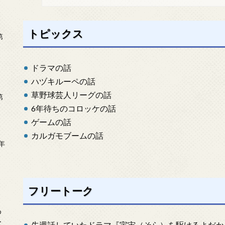
トピックス
第
ドラマの話
ハヅキルーペの話
草野球芸人リーグの話
第
6年待ちのコロッケの話
ゲームの話
カルガモブームの話
年
2
フリートーク
め
ー
先週話していたドラマ『宇宙（そら）を駆けるよだか