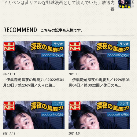
ドカベンは昔リアルな野球漫画として読んでいた」放送内
容
RECOMMEND
こちらの記事も人気です。
ラジオ
ラジオ
2022.1.11
2021.1.3
「伊集院光 深夜の馬鹿力／2022年01
「伊集院光 深夜の馬鹿力／1996年03
月10日／第1369回／久々に路…
月04日／第0022回／休日のち…
ラジオ
ラジオ
2021.4.19
2021.4.9