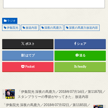
現在確認できている、送信エラーになるメールサーバー以下になります。 @foxmail.com 上
記メールサーバーをお使いで、こちらから返信がない場合、他のメールサーバー、メール
アドレスから連絡をお願いします。 レビュー依頼
ラジオ
伊集院光
放送内容
深夜の馬鹿力
深夜の馬鹿力放送内容
ポスト
シェア
はてブ
送る
Pocket
feedly
「伊集院光 深夜の馬鹿力／2018年07月16日／第1187回／
スタンプラリーの季節がやってきた」放送内容
「伊集院光 深夜の馬鹿力／2018年07月02日／第1185回／