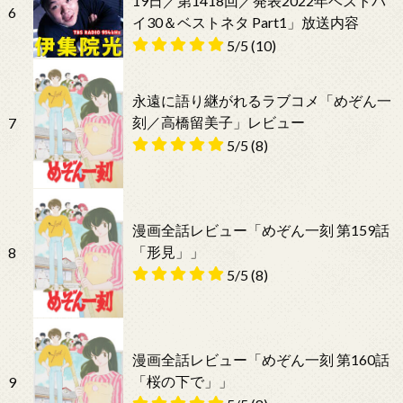
19日／第1418回／発表2022年ベストバ
6
イ30＆ベストネタ Part1」放送内容
5/5
(10)
永遠に語り継がれるラブコメ「めぞん一
刻／高橋留美子」レビュー
7
5/5
(8)
漫画全話レビュー「めぞん一刻 第159話
「形見」」
8
5/5
(8)
漫画全話レビュー「めぞん一刻 第160話
「桜の下で」」
9