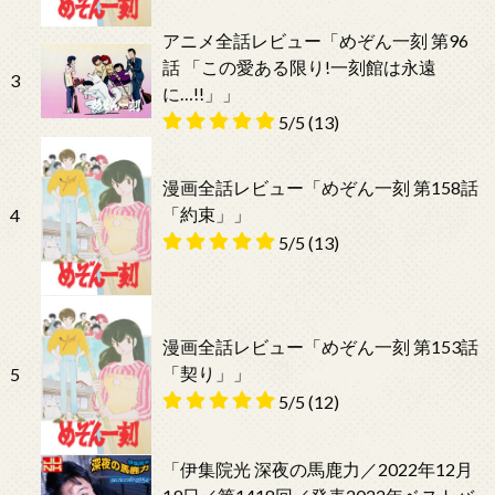
アニメ全話レビュー「めぞん一刻 第96
話 「この愛ある限り!一刻館は永遠
3
に…!!」」
5/5
(13)
漫画全話レビュー「めぞん一刻 第158話
「約束」」
4
5/5
(13)
漫画全話レビュー「めぞん一刻 第153話
「契り」」
5
5/5
(12)
「伊集院光 深夜の馬鹿力／2022年12月