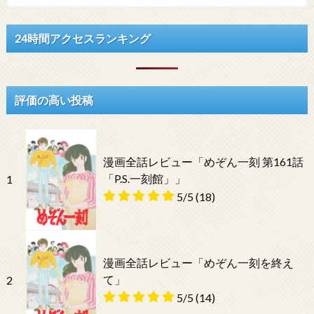
24時間アクセスランキング
評価の高い投稿
漫画全話レビュー「めぞん一刻 第161話
「P.S.一刻館」」
1
5/5
(18)
漫画全話レビュー「めぞん一刻を終え
て」
2
5/5
(14)