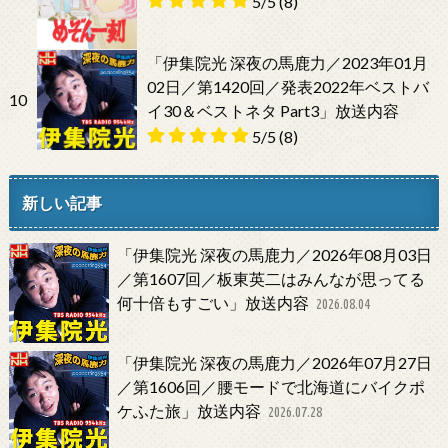
5/5
(8)
「伊集院光 深夜の馬鹿力／2023年01月
02日／第1420回／発表2022年ベストバ
10
イ30＆ベストネタ Part3」放送内容
5/5
(8)
新しい記事
「伊集院光 深夜の馬鹿力／2026年08月03日
／第1607回／板東英二はみんなが思ってる
何十倍もすごい」放送内容
2026.08.04
「伊集院光 深夜の馬鹿力／2026年07月27日
／第1606回／腰モードで北海道にバイクポ
ケふた旅」放送内容
2026.07.28