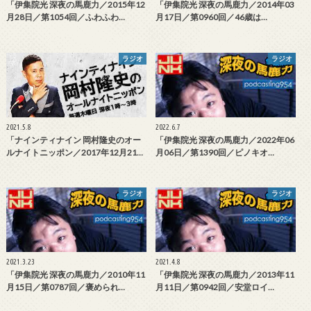
「伊集院光 深夜の馬鹿力／2015年12
「伊集院光 深夜の馬鹿力／2014年03
月28日／第1054回／ふわふわ…
月17日／第0960回／46歳は…
ラジオ
ラジオ
2021.5.8
2022.6.7
「ナインティナイン 岡村隆史のオー
「伊集院光 深夜の馬鹿力／2022年06
ルナイトニッポン／2017年12月21…
月06日／第1390回／ピノキオ…
ラジオ
ラジオ
2021.3.23
2021.4.8
「伊集院光 深夜の馬鹿力／2010年11
「伊集院光 深夜の馬鹿力／2013年11
月15日／第0787回／褒められ…
月11日／第0942回／安堂ロイ…