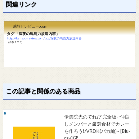
関連リンク
感想とレビュー.com
タグ 「深夜の馬鹿力放送内容」
http://kansou-review.com/tag/深夜の馬鹿力放送内容
（件数:1606）
この記事と関係のある商品
伊集院光のてれび 完全版 ~仲良
しメンバーと厳選食材でカレー
を作ろう!/VRDK(バカ編)~ [Blu-
ray]