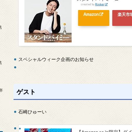
created by
Rinker
Amazon
楽天市
第
スペシャルウィーク企画のお知らせ
第
年
ゲスト
2
石崎ひゅーい
【Amazon.co.jp限定