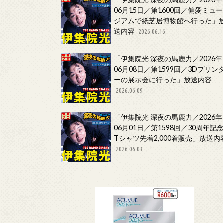
06月15日／第1600回／偏愛ミュー
ジアムで紙芝居博物館へ行った」
送内容
2026.06.16
「伊集院光 深夜の馬鹿力／2026年
06月08日／第1599回／3Dプリン
ーの展示会に行った」放送内容
2026.06.09
「伊集院光 深夜の馬鹿力／2026年
06月01日／第1598回／30周年記
Tシャツ先着2,000着販売」放送内
2026.06.03