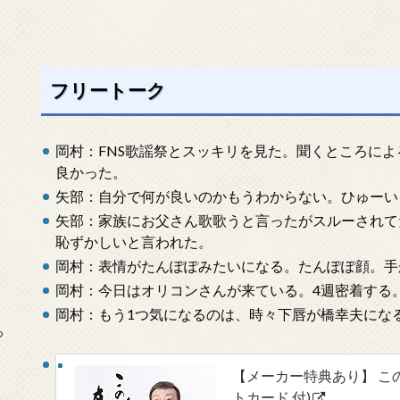
フリートーク
岡村：FNS歌謡祭とスッキリを見た。聞くところに
良かった。
矢部：自分で何が良いのかもうわからない。ひゅーい
矢部：家族にお父さん歌歌うと言ったがスルーされて
恥ずかしいと言われた。
岡村：表情がたんぽぽみたいになる。たんぽぽ顔。手
岡村：今日はオリコンさんが来ている。4週密着する
岡村：もう1つ気になるのは、時々下唇が橋幸夫にな
っ
【メーカー特典あり】 この道
トカード 付)