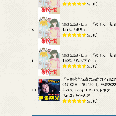
5/5
(8)
漫画全話レビュー「めぞん一刻 
8
159話「形見」」
5/5
(8)
漫画全話レビュー「めぞん一刻 
9
160話「桜の下で」」
5/5
(8)
「伊集院光 深夜の馬鹿力／2023
01月02日／第1420回／発表202
10
年ベストバイ30＆ベストネタ
Part3」放送内容
5/5
(8)