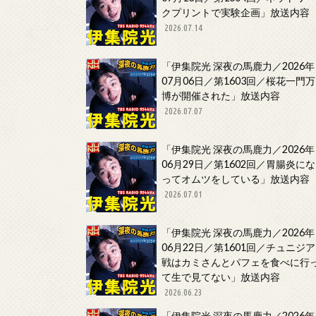
クプリントで実験企画」放送内容
2026.07.14
「伊集院光 深夜の馬鹿力／2026年
07月06日／第1603回／桜花一門万
博が開催された」放送内容
2026.07.07
「伊集院光 深夜の馬鹿力／2026年
06月29日／第1602回／胃腸炎にな
ってオムツをしている」放送内容
2026.07.01
「伊集院光 深夜の馬鹿力／2026年
06月22日／第1601回／チュニジア
戦はカミさんとパフェを食べに行
て生で見てない」放送内容
2026.06.23
「伊集院光 深夜の馬鹿力／2026年