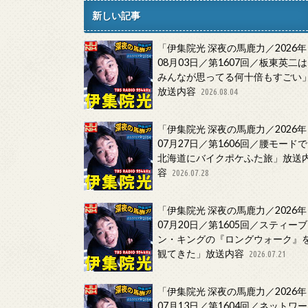
新しい記事
「伊集院光 深夜の馬鹿力／2026年
08月03日／第1607回／板東英二は
みんなが思ってる何十倍もすごい
放送内容
2026.08.04
「伊集院光 深夜の馬鹿力／2026年
07月27日／第1606回／腰モードで
北海道にバイクポケふた旅」放送
容
2026.07.28
「伊集院光 深夜の馬鹿力／2026年
07月20日／第1605回／スティーブ
ン・キングの『ロングウォーク』
観てきた」放送内容
2026.07.21
「伊集院光 深夜の馬鹿力／2026年
07月13日／第1604回／ネットワー