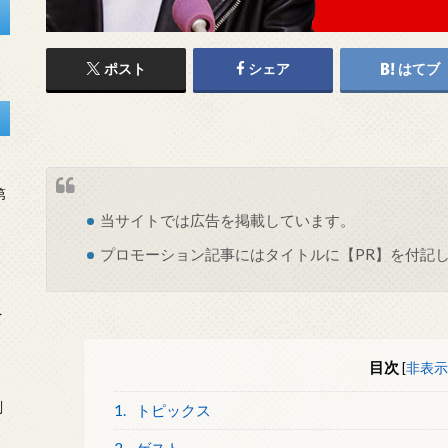
ポスト
シェア
はてブ
第
当サイトでは
広告
を掲載しています。
プロモーション記事にはタイトルに【PR】を付記
を
目次
[
非表示
刻
1.
トピックス