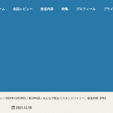
ーム
全話レビュー
放送内容
特集
プロフィール
プラ
めぞん一刻（漫画）
めぞん一刻（アニメ）
機動戦士ガンダム
ジョジョの奇妙な冒険 ダイヤモンド
寄生獣 セイの格率
この世の果てで恋を唄う少女YU-NO
この世の果てで恋を唄う少女YU-
江戸川乱歩の美女シリーズ＜中断＞
24 JAPAN＜中断＞
アメリカ横断ウルトラクイズ＜中断
稲垣早希のブログ旅＜中断＞
出川哲朗の充電させてもらえません
伊集院光 深夜の馬鹿力
ナインティナインのオールナイトニ
岡村隆史のオールナイトニッポン
ガンダム
めぞん一刻
バック・トゥ・ザ・フューチャー
は砕けない＜中断＞
NO（解説・考察）
＞
か？＜中断＞
ッポン
2021年12月09日／第1091回／みんなで歌おうスタンドバイミー」放送内容【PR】
2021.12.10