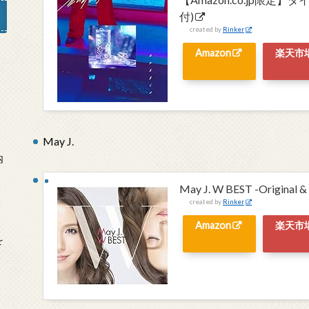
付)
created by
Rinker
Amazon
楽天市
」
May J.
内
May J. W BEST -Original &
created by
Rinker
Amazon
楽天市
を