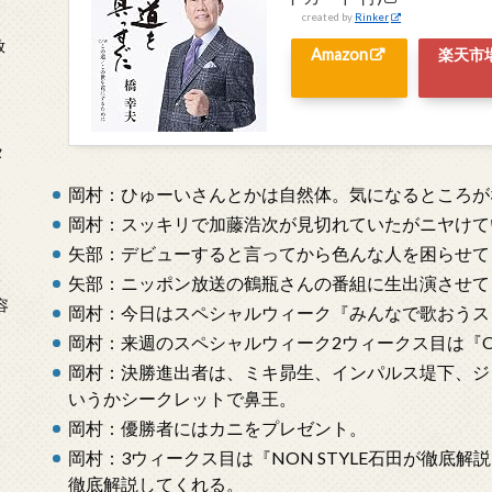
created by
Rinker
放
Amazon
楽天市
タ
岡村：ひゅーいさんとかは自然体。気になるところが
岡村：スッキリで加藤浩次が見切れていたがニヤけて
矢部：デビューすると言ってから色んな人を困らせて
念
矢部：ニッポン放送の鶴瓶さんの番組に生出演させて
容
岡村：今日はスペシャルウィーク『みんなで歌おうス
岡村：来週のスペシャルウィーク2ウィークス目は『O
岡村：決勝進出者は、ミキ昴生、インパルス堤下、ジョイ
いうかシークレットで鼻王。
岡村：優勝者にはカニをプレゼント。
岡村：3ウィークス目は『NON STYLE石田が徹底解
徹底解説してくれる。