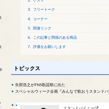
2.
ゲスト
3.
フリートーク
第
4.
コーナー
5.
関連リンク
6.
この記事と関係のある商品
7.
評価をお願いします
第
トピックス
年
2
矢部浩之がFNS歌謡祭に出た
スペシャルウィーク企画『みんなで歌おうスタンドバ
め
ー
スタンドバイミー