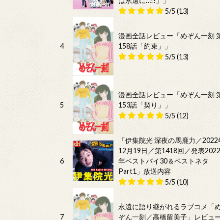
は永遠に…!!」」
5/5
(13)
漫画全話レビュー「めぞん一刻 
4
158話「約束」」
5/5
(13)
漫画全話レビュー「めぞん一刻 
5
153話「契り」」
5/5
(12)
「伊集院光 深夜の馬鹿力／2022
12月19日／第1418回／発表202
6
年ベストバイ30＆ベストネタ
Part1」放送内容
5/5
(10)
永遠に語り継がれるラブコメ「
7
ぞん一刻／高橋留美子」レビュ