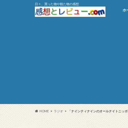
日々、買った物や観た物の感想
ホ
HOME
ラジオ
「ナインティナインのオールナイトニッポン／