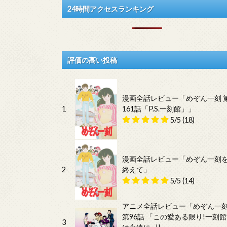
24時間アクセスランキング
評価の高い投稿
漫画全話レビュー「めぞん一刻 
1
161話「P.S.一刻館」」
5/5
(18)
漫画全話レビュー「めぞん一刻
2
終えて」
5/5
(14)
アニメ全話レビュー「めぞん一
第96話 「この愛ある限り!一刻館
3