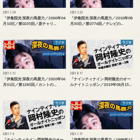
2021.1.24
2021.3.22
「伊集院光 深夜の馬鹿力／2000年04
「伊集院光 深夜の馬鹿力／2010年08
月10日／第0235回／原チャリ…
月30日／第0776回／テレビの…
ラジオ
ラジオ
2021.5.12
2021.8.17
「伊集院光 深夜の馬鹿力／2020年06
「ナインティナイン 岡村隆史のオー
月01日／第1285回／カントの…
ルナイトニッポン／2019年08月15…
ラジオ
ラジオ
2021.7.4
2021.1.17
「ナインティナイン 岡村隆史のオー
「伊集院光 深夜の馬鹿力／1998年11