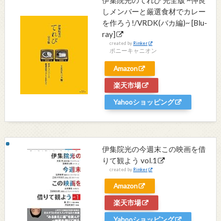
伊集院光のてれび 完全版 ~仲良
しメンバーと厳選食材でカレー
を作ろう!/VRDK(バカ編)~ [Blu-
ray]
created by
Rinker
ポニーキャニオン
Amazon
楽天市場
Yahooショッピング
伊集院光の今週末この映画を借
りて観よう vol.1
created by
Rinker
Amazon
楽天市場
Yahooショッピング