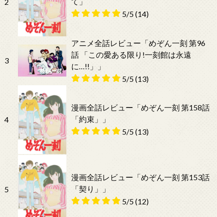
て」
2
5/5
(14)
アニメ全話レビュー「めぞん一刻 第96
話 「この愛ある限り!一刻館は永遠
3
に…!!」」
5/5
(13)
漫画全話レビュー「めぞん一刻 第158話
「約束」」
4
5/5
(13)
漫画全話レビュー「めぞん一刻 第153話
「契り」」
5
5/5
(12)