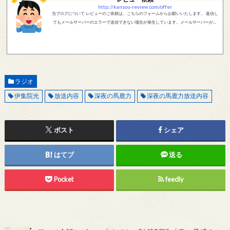
http://kansou-review.com/offer
当ブログについて レビューのご依頼は、こちらのフォームからお願いいたします。 返信し
てもメールサーバーのエラーで送信できない場合が発生しています。メールサーバーが正
しく動作しているかどうか、メールアドレスが正しいかどうか、ご確認をお願いします。
現在確認できている、送信エラーになるメールサーバー以下になります。 @foxmail.com 上
記メールサーバーをお使いで、こちらから返信がない場合、他のメールサーバー、メール
アドレスから連絡をお願いします。 レビュー依頼
ラジオ
伊集院光
放送内容
深夜の馬鹿力
深夜の馬鹿力放送内容
ポスト
シェア
はてブ
送る
Pocket
feedly