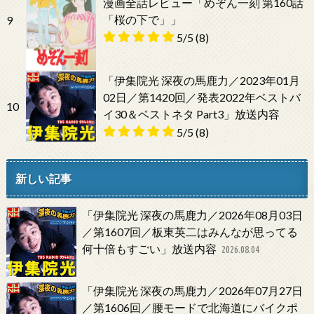
漫画全話レビュー「めぞん一刻 第160話
「桜の下で」」
9
5/5
(8)
「伊集院光 深夜の馬鹿力／2023年01月
02日／第1420回／発表2022年ベストバ
10
イ30＆ベストネタ Part3」放送内容
5/5
(8)
新しい記事
「伊集院光 深夜の馬鹿力／2026年08月03日
／第1607回／板東英二はみんなが思ってる
何十倍もすごい」放送内容
2026.08.04
「伊集院光 深夜の馬鹿力／2026年07月27日
／第1606回／腰モードで北海道にバイクポ