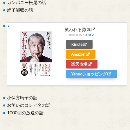
カンパニー松尾の話
蛭子能収の話
笑われる勇気
created by
Rinker
Kindle
Amazon
楽天市場
Yahooショッピング
小保方晴子の話
お笑いのコンビ名の話
1000回の放送の話