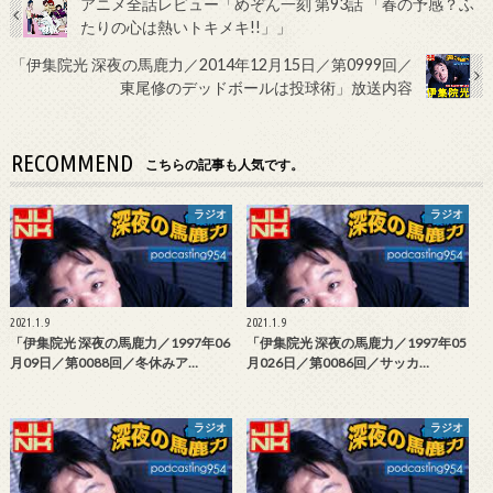
アニメ全話レビュー「めぞん一刻 第93話 「春の予感？ふ
たりの心は熱いトキメキ!!」」
「伊集院光 深夜の馬鹿力／2014年12月15日／第0999回／
東尾修のデッドボールは投球術」放送内容
RECOMMEND
こちらの記事も人気です。
ラジオ
ラジオ
2021.1.9
2021.1.9
「伊集院光 深夜の馬鹿力／1997年06
「伊集院光 深夜の馬鹿力／1997年05
月09日／第0088回／冬休みア…
月026日／第0086回／サッカ…
ラジオ
ラジオ