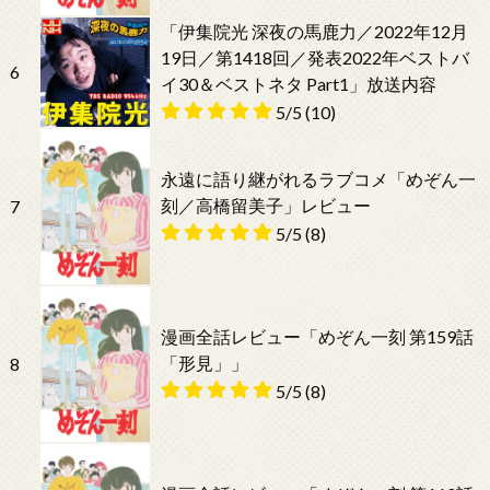
「伊集院光 深夜の馬鹿力／2022年12月
19日／第1418回／発表2022年ベストバ
6
イ30＆ベストネタ Part1」放送内容
5/5
(10)
永遠に語り継がれるラブコメ「めぞん一
刻／高橋留美子」レビュー
7
5/5
(8)
漫画全話レビュー「めぞん一刻 第159話
「形見」」
8
5/5
(8)