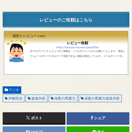
レビューのご依頼はこちら
感想とレビュー.com
レビュー依頼
http://kansou-review.com/offer
当ブログについて レビューのご依頼は、こちらのフォームからお願いいたします。 返信し
てもメールサーバーのエラーで送信できない場合が発生しています。メールサーバーが正
しく動作しているかどうか、メールアドレスが正しいかどうか、ご確認をお願いします。
現在確認できている、送信エラーになるメールサーバー以下になります。 @foxmail.com 上
記メールサーバーをお使いで、こちらから返信がない場合、他のメールサーバー、メール
アドレスから連絡をお願いします。 レビュー依頼
ラジオ
伊集院光
放送内容
深夜の馬鹿力
深夜の馬鹿力放送内容
ポスト
シェア
はてブ
送る