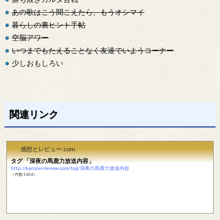
あの歌はこう聞こえたら、もうオシマイ
暮らしの裏ヒント手帖
空脳アワー
いつまでもたえることなく友達でいようコーナー
少しおもしろい
関連リンク
感想とレビュー.com
タグ 「深夜の馬鹿力放送内容」
http://kansou-review.com/tag/深夜の馬鹿力放送内容
（件数:1606）