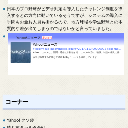
日本のプロ野球がビデオ判定を導入したチャレンジ制度を導
入するとの方向に動いているそうですが、システムの導入に
手間もお金お人員も掛かるので、地方球場や学生野球との本
質的な差が出てしまうのではないかと言っていました。
Yahoo!ニュース
2 Users
Yahoo!ニュース
https://headlines.yahoo.co.jp/hl?a=20171113-00000003-spnannex-base
Yahoo!ニュースは、新聞・通信社が配信するニュースのほか、映像、雑誌や個人の書
き手が執筆する記事など多種多様なニュースを掲載しています。
コーナー
Yahoo! クソ袋
勝ち抜きカルタ合戦