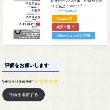
伊集院光の今週末この映画を借
りて観よう vol.1
created by
Rinker
Amazon
楽天市場
Yahooショッピング
評価をお願いします
Sample rating item