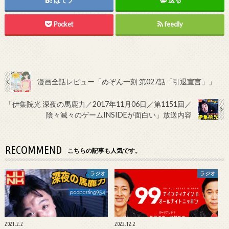
Pocket
feedly
漫画全話レビュー「めぞん一刻 第027話「引退宣言」」
「伊集院光 深夜の馬鹿力／2017年11月06日／第1151回／
陰々滅々のゲームINSIDEが面白い」放送内容
RECOMMEND
こちらの記事も人気です。
ラジオ
ラジオ
2021.2.2
2022.12.2