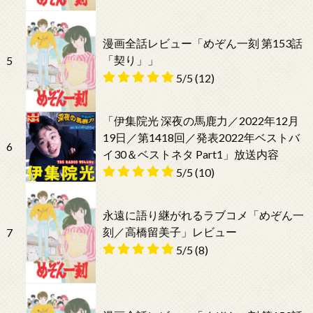
漫画全話レビュー「めぞん一刻 第153話
「契り」」
5
5/5
(12)
「伊集院光 深夜の馬鹿力／2022年12月
19日／第1418回／発表2022年ベストバ
6
イ30＆ベストネタ Part1」放送内容
5/5
(10)
永遠に語り継がれるラブコメ「めぞん一
刻／高橋留美子」レビュー
7
5/5
(8)