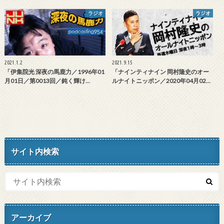
ラジオ
ラジオ
2021.1.2
2021.9.15
「伊集院光 深夜の馬鹿力／1996年01
「ナインティナイン 岡村隆史のオー
月01日／第0013回／鈍く輝け…
ルナイトニッポン／2020年04月02…
サイト内検索
アーカイブ