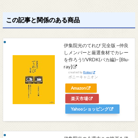
この記事と関係のある商品
伊集院光のてれび 完全版 ~仲良
しメンバーと厳選食材でカレー
を作ろう!/VRDK(バカ編)~ [Blu-
ray]
created by
Rinker
ポニーキャニオン
Amazon
楽天市場
Yahooショッピング