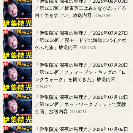
「伊集院光 深夜の馬鹿力／2026年08月03日
／第1607回／板東英二はみんなが思ってる
何十倍もすごい」放送内容
2026.08.04
「伊集院光 深夜の馬鹿力／2026年07月27日
／第1606回／腰モードで北海道にバイクポ
ケふた旅」放送内容
2026.07.28
「伊集院光 深夜の馬鹿力／2026年07月20日
／第1605回／スティーブン・キングの『ロ
ングウォーク』を観てきた」放送内容
2026.07.21
「伊集院光 深夜の馬鹿力／2026年07月13日
／第1604回／ネットワークプリントで実験
企画」放送内容
2026.07.14
「伊集院光 深夜の馬鹿力／2026年07月06日