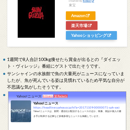
created by
Rinker
東宝
Amazon
楽天市場
Yahooショッピング
1週間で8人合計100kg痩せたら賞金が出るとの『ダイエッ
ト・ヴィレッジ』番組にゲストで出たそうです。
サンシャインの水族館で魚の大量死がニュースになっていま
したが、魚が死んでいる姿は見慣れているため平気な自分が
不思議な気がしたそうです。
Yahoo!ニュース
6 Users
10 Pockets
Yahoo!ニュース
https://headlines.yahoo.co.jp/hl?a=20171109-00000071-sph-soci
Yahoo!ニュースは、新聞・通信社が配信するニュースのほか、映像、雑誌や個人の書
き手が執筆する記事など多種多様なニュースを掲載しています。