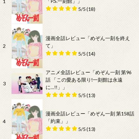
「P.S.一刻館」」
1
5/5
(18)
漫画全話レビュー「めぞん一刻を終え
て」
2
5/5
(14)
アニメ全話レビュー「めぞん一刻 第96
話 「この愛ある限り!一刻館は永遠
3
に…!!」」
5/5
(13)
漫画全話レビュー「めぞん一刻 第158話
「約束」」
4
5/5
(13)