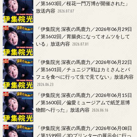
／第1603回／桜花一門万博が開催された」
放送内容
2026.07.07
「伊集院光 深夜の馬鹿力／2026年06月29日
／第1602回／胃腸炎になってオムツをして
いる」放送内容
2026.07.01
「伊集院光 深夜の馬鹿力／2026年06月22日
／第1601回／チュニジア戦はカミさんとパ
フェを食べに行って生で見てない」放送内容
2026.06.23
「伊集院光 深夜の馬鹿力／2026年06月15日
／第1600回／偏愛ミュージアムで紙芝居博
物館へ行った」放送内容
2026.06.16
「伊集院光 深夜の馬鹿力／2026年06月08日
／第1599回／3Dプリンターの展示会に行っ