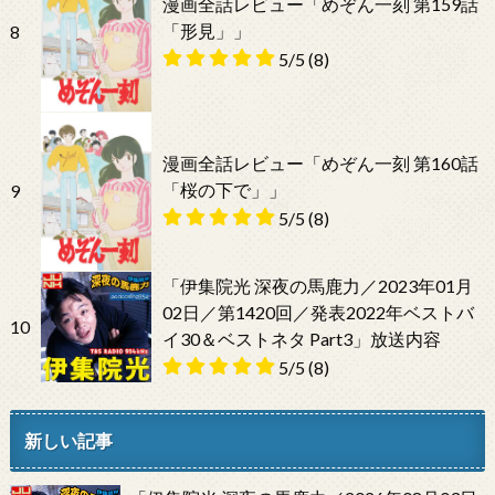
漫画全話レビュー「めぞん一刻 第159話
「形見」」
8
5/5
(8)
漫画全話レビュー「めぞん一刻 第160話
「桜の下で」」
9
5/5
(8)
「伊集院光 深夜の馬鹿力／2023年01月
02日／第1420回／発表2022年ベストバ
10
イ30＆ベストネタ Part3」放送内容
5/5
(8)
新しい記事