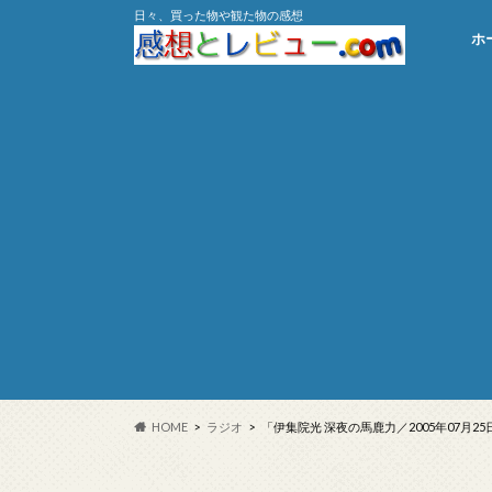
日々、買った物や観た物の感想
ホ
HOME
ラジオ
「伊集院光 深夜の馬鹿力／2005年07月