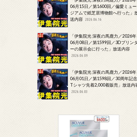
06月15日／第1600回／偏愛ミュー
ジアムで紙芝居博物館へ行った」
送内容
2026.06.16
「伊集院光 深夜の馬鹿力／2026年
06月08日／第1599回／3Dプリン
ーの展示会に行った」放送内容
2026.06.09
「伊集院光 深夜の馬鹿力／2026年
06月01日／第1598回／30周年記
Tシャツ先着2,000着販売」放送内
2026.06.03