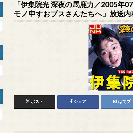
「伊集院光 深夜の馬鹿力／2005年0
モノ申すおブスさんたちへ」放送内
ポスト
シェア
はてブ