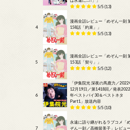
は永遠に…!!」」
5/5
(13)
漫画全話レビュー「めぞん一刻 
4
158話「約束」」
5/5
(13)
漫画全話レビュー「めぞん一刻 
5
153話「契り」」
5/5
(12)
「伊集院光 深夜の馬鹿力／2022
12月19日／第1418回／発表202
6
年ベストバイ30＆ベストネタ
Part1」放送内容
5/5
(10)
永遠に語り継がれるラブコメ「
7
ぞん一刻／高橋留美子」レビュ