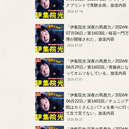
クプリントで実験企画」放送内容
2026.07.14
「伊集院光 深夜の馬鹿力／2026年
07月06日／第1603回／桜花一門万
博が開催された」放送内容
2026.07.07
「伊集院光 深夜の馬鹿力／2026年
06月29日／第1602回／胃腸炎にな
ってオムツをしている」放送内容
2026.07.01
「伊集院光 深夜の馬鹿力／2026年
06月22日／第1601回／チュニジア
戦はカミさんとパフェを食べに行
て生で見てない」放送内容
2026.06.23
「伊集院光 深夜の馬鹿力／2026年