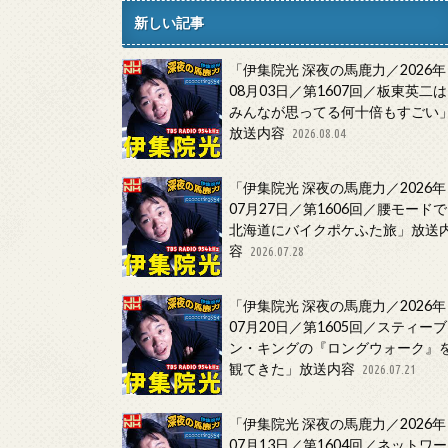
新しい記事
「伊集院光 深夜の馬鹿力／2026年
08月03日／第1607回／板東英二は
みんなが思ってる何十倍もすごい
放送内容
2026.08.04
「伊集院光 深夜の馬鹿力／2026年
07月27日／第1606回／腰モードで
北海道にバイクポケふた旅」放送
容
2026.07.28
「伊集院光 深夜の馬鹿力／2026年
07月20日／第1605回／スティーブ
ン・キングの『ロングウォーク』
観てきた」放送内容
2026.07.21
「伊集院光 深夜の馬鹿力／2026年
07月13日／第1604回／ネットワー