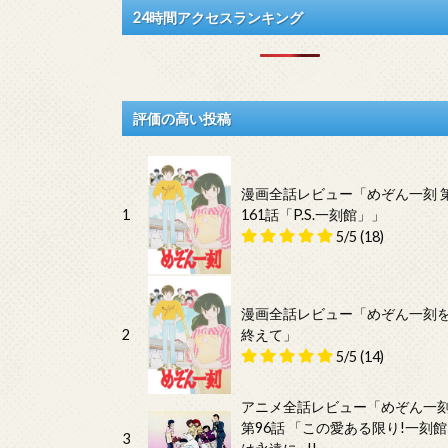
24時間アクセスランキング
評価の高い投稿
漫画全話レビュー「めぞん一刻 
1
161話「P.S.一刻館」」
5/5
(18)
漫画全話レビュー「めぞん一刻
2
終えて」
5/5
(14)
アニメ全話レビュー「めぞん一
第96話 「この愛ある限り!一刻館
3