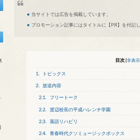
当サイトでは
広告
を掲載しています。
プロモーション記事にはタイトルに【PR】を付記
目次
[
非表示
第
1.
トピックス
2.
放送内容
2.1.
フリートーク
を
2.2.
渡辺校長の平成ハレンチ学園
2.3.
落語リハビリ
刻
2.4.
青春時代クソミュージックボックス