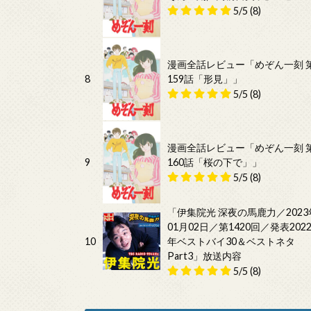
5/5
(8)
漫画全話レビュー「めぞん一刻 
8
159話「形見」」
5/5
(8)
漫画全話レビュー「めぞん一刻 
9
160話「桜の下で」」
5/5
(8)
「伊集院光 深夜の馬鹿力／2023
01月02日／第1420回／発表202
10
年ベストバイ30＆ベストネタ
Part3」放送内容
5/5
(8)