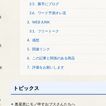
2.5.
勝手にブログ
2.6.
ワード予測オレ流
第
3.
WEB JUNK
3.1.
フリートーク
4.
感想
第
5.
関連リンク
6.
この記事と関係のある商品
7.
評価をお願いします
年
2
トピックス
め
奥菜恵にモノ申すおブスさんたちへ
ー