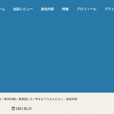
ーム
全話レビュー
放送内容
特集
プロフィール
プラ
めぞん一刻（漫画）
めぞん一刻（アニメ）
機動戦士ガンダム
ジョジョの奇妙な冒険 ダイヤモンド
寄生獣 セイの格率
この世の果てで恋を唄う少女YU-NO
この世の果てで恋を唄う少女YU-
江戸川乱歩の美女シリーズ＜中断＞
24 JAPAN＜中断＞
アメリカ横断ウルトラクイズ＜中断
稲垣早希のブログ旅＜中断＞
出川哲朗の充電させてもらえません
伊集院光 深夜の馬鹿力
ナインティナインのオールナイトニ
岡村隆史のオールナイトニッポン
ガンダム
めぞん一刻
バック・トゥ・ザ・フューチャー
は砕けない＜中断＞
NO（解説・考察）
＞
か？＜中断＞
ッポン
25日／第0510回／奥菜恵にモノ申すおブスさんたちへ」放送内容
2021.02.21