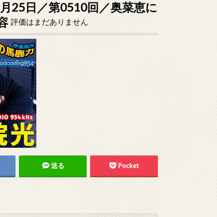
7月25日／第0510回／奥菜恵に
容
評価はまだありません
送る
Pocket