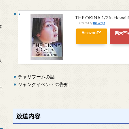
THE OKINA 1/3 in Hawaii
created by
Rinker
第
Amazon
楽天市
第
チャリブームの話
ジャンクイベントの告知
年
2
放送内容