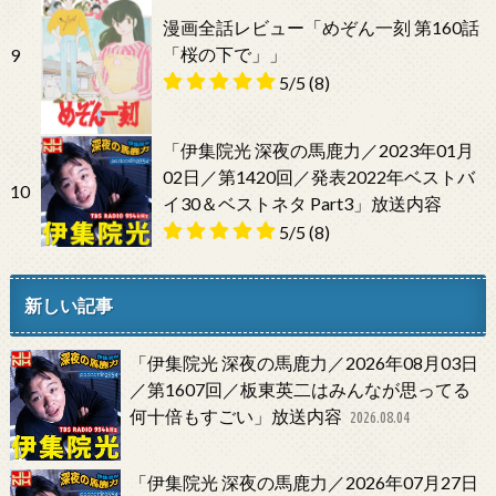
漫画全話レビュー「めぞん一刻 第160話
「桜の下で」」
9
5/5
(8)
「伊集院光 深夜の馬鹿力／2023年01月
02日／第1420回／発表2022年ベストバ
10
イ30＆ベストネタ Part3」放送内容
5/5
(8)
新しい記事
「伊集院光 深夜の馬鹿力／2026年08月03日
／第1607回／板東英二はみんなが思ってる
何十倍もすごい」放送内容
2026.08.04
「伊集院光 深夜の馬鹿力／2026年07月27日