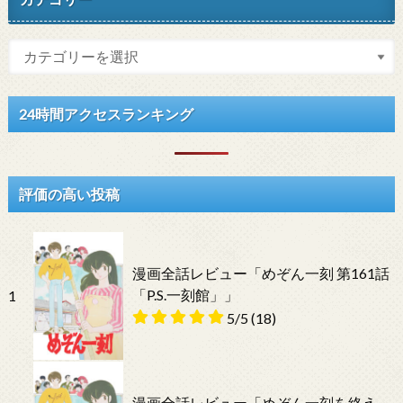
24時間アクセスランキング
評価の高い投稿
漫画全話レビュー「めぞん一刻 第161話
「P.S.一刻館」」
1
5/5
(18)
漫画全話レビュー「めぞん一刻を終え