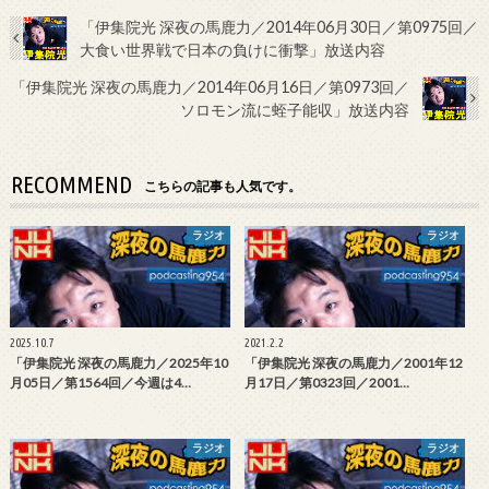
「伊集院光 深夜の馬鹿力／2014年06月30日／第0975回／
大食い世界戦で日本の負けに衝撃」放送内容
「伊集院光 深夜の馬鹿力／2014年06月16日／第0973回／
ソロモン流に蛭子能収」放送内容
RECOMMEND
こちらの記事も人気です。
ラジオ
ラジオ
2025.10.7
2021.2.2
「伊集院光 深夜の馬鹿力／2025年10
「伊集院光 深夜の馬鹿力／2001年12
月05日／第1564回／今週は4…
月17日／第0323回／2001…
ラジオ
ラジオ