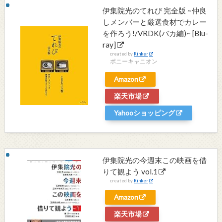
伊集院光のてれび 完全版 ~仲良
しメンバーと厳選食材でカレー
を作ろう!/VRDK(バカ編)~ [Blu-
ray]
created by
Rinker
ポニーキャニオン
Amazon
楽天市場
Yahooショッピング
伊集院光の今週末この映画を借
りて観よう vol.1
created by
Rinker
Amazon
楽天市場