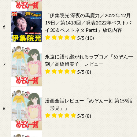
「伊集院光 深夜の馬鹿力／2022年12月
19日／第1418回／発表2022年ベストバ
6
イ30＆ベストネタ Part1」放送内容
5/5
(10)
永遠に語り継がれるラブコメ「めぞん一
刻／高橋留美子」レビュー
7
5/5
(8)
漫画全話レビュー「めぞん一刻 第159話
「形見」」
8
5/5
(8)