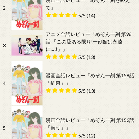
て」
2
5/5
(14)
アニメ全話レビュー「めぞん一刻 第96
話 「この愛ある限り!一刻館は永遠
3
に…!!」」
5/5
(13)
漫画全話レビュー「めぞん一刻 第158話
「約束」」
4
5/5
(13)
漫画全話レビュー「めぞん一刻 第153話
「契り」」
5
5/5
(12)