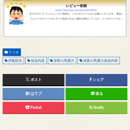
レビュー依頼
http://kansou-review.com/offer
当ブログについて レビューのご依頼は、こちらのフォームからお願いいたします。 返信し
てもメールサーバーのエラーで送信できない場合が発生しています。メールサーバーが正
しく動作しているかどうか、メールアドレスが正しいかどうか、ご確認をお願いします。
現在確認できている、送信エラーになるメールサーバー以下になります。 @foxmail.com 上
記メールサーバーをお使いで、こちらから返信がない場合、他のメールサーバー、メール
アドレスから連絡をお願いします。 レビュー依頼
ラジオ
伊集院光
放送内容
深夜の馬鹿力
深夜の馬鹿力放送内容
ポスト
シェア
はてブ
送る
Pocket
feedly