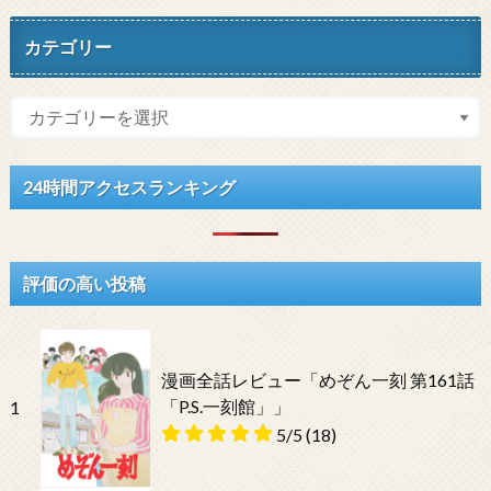
カテゴリー
24時間アクセスランキング
評価の高い投稿
漫画全話レビュー「めぞん一刻 第161話
「P.S.一刻館」」
1
5/5
(18)