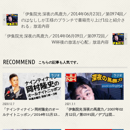
「伊集院光 深夜の馬鹿力／2014年06月23日／第0974回／
のはなししが王様のブランチで書籍売り上げ1位と紹介さ
れる」放送内容
「伊集院光 深夜の馬鹿力／2014年06月09日／第0972回／
W杯後の放送が心配」放送内容
RECOMMEND
こちらの記事も人気です。
ラジオ
ラジオ
2020.12.7
2021.3.1
「ナインティナイン 岡村隆史のオー
「伊集院光 深夜の馬鹿力／2007年02
ルナイトニッポン／2014年11月13…
月12日／第0591回／デブは団…