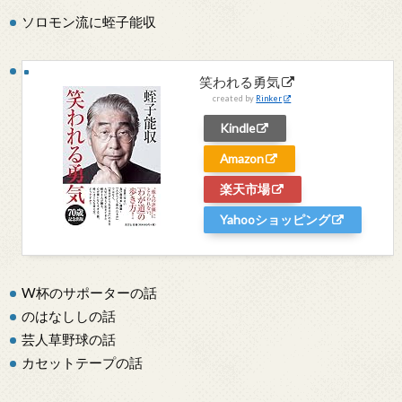
ソロモン流に蛭子能収
笑われる勇気
created by
Rinker
Kindle
Amazon
楽天市場
Yahooショッピング
W杯のサポーターの話
のはなししの話
芸人草野球の話
カセットテープの話