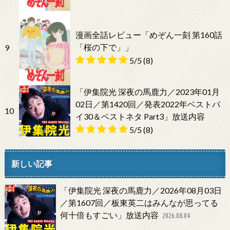
漫画全話レビュー「めぞん一刻 第160話
「桜の下で」」
9
5/5
(8)
「伊集院光 深夜の馬鹿力／2023年01月
02日／第1420回／発表2022年ベストバ
10
イ30＆ベストネタ Part3」放送内容
5/5
(8)
新しい記事
「伊集院光 深夜の馬鹿力／2026年08月03日
／第1607回／板東英二はみんなが思ってる
何十倍もすごい」放送内容
2026.08.04