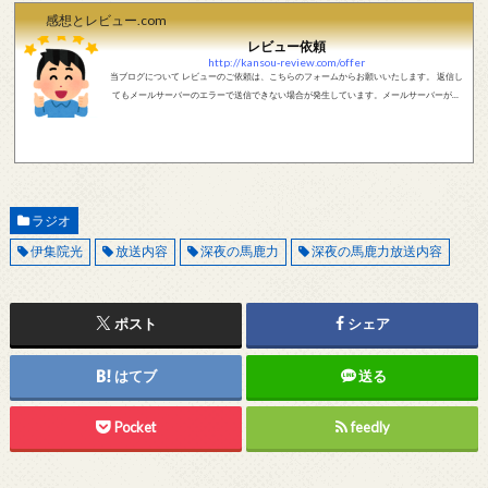
感想とレビュー.com
レビュー依頼
http://kansou-review.com/offer
当ブログについて レビューのご依頼は、こちらのフォームからお願いいたします。 返信し
てもメールサーバーのエラーで送信できない場合が発生しています。メールサーバーが正
しく動作しているかどうか、メールアドレスが正しいかどうか、ご確認をお願いします。
現在確認できている、送信エラーになるメールサーバー以下になります。 @foxmail.com 上
記メールサーバーをお使いで、こちらから返信がない場合、他のメールサーバー、メール
アドレスから連絡をお願いします。 レビュー依頼
ラジオ
伊集院光
放送内容
深夜の馬鹿力
深夜の馬鹿力放送内容
ポスト
シェア
はてブ
送る
Pocket
feedly