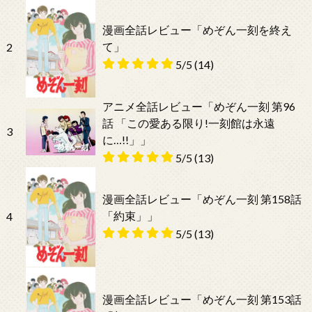
漫画全話レビュー「めぞん一刻を終え
て」
2
5/5
(14)
アニメ全話レビュー「めぞん一刻 第96
話 「この愛ある限り!一刻館は永遠
3
に…!!」」
5/5
(13)
漫画全話レビュー「めぞん一刻 第158話
「約束」」
4
5/5
(13)
漫画全話レビュー「めぞん一刻 第153話