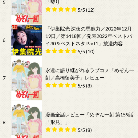
「契り」」
5
5/5
(12)
「伊集院光 深夜の馬鹿力／2022年12月
19日／第1418回／発表2022年ベストバ
6
イ30＆ベストネタ Part1」放送内容
5/5
(10)
永遠に語り継がれるラブコメ「めぞん一
刻／高橋留美子」レビュー
7
5/5
(8)
漫画全話レビュー「めぞん一刻 第159話
「形見」」
8
5/5
(8)