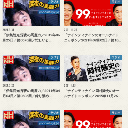
ラジオ
ラジオ
2021.3.31
2021.11.25
「伊集院光 深夜の馬鹿力／2012年06
「ナインティナインのオールナイト
月25日／第0870回／忙しいと…
ニッポン／2021年09月02日／第10…
ラジオ
ラジオ
2021.3.25
2021.1.25
「伊集院光 深夜の馬鹿力／2011年04
「ナインティナイン 岡村隆史のオー
月04日／第0806回／録り溜め…
ルナイトニッポン／2015年11月26…
ラジオ
ラジオ