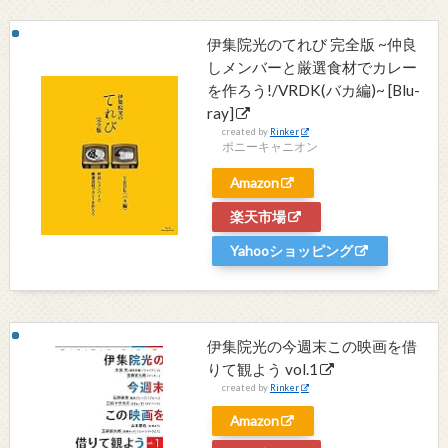
伊集院光のてれび 完全版 ~仲良
しメンバーと厳選食材でカレー
を作ろう!/VRDK(バカ編)~ [Blu-
ray]
created by
Rinker
ポニーキャニオン
Amazon
楽天市場
Yahooショッピング
伊集院光の今週末この映画を借
りて観よう vol.1
created by
Rinker
Amazon