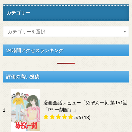
カテゴリー
24時間アクセスランキング
評価の高い投稿
漫画全話レビュー「めぞん一刻 第161話
「P.S.一刻館」」
1
5/5
(18)