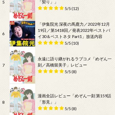
「契り」」
5
5/5
(12)
「伊集院光 深夜の馬鹿力／2022年12月
19日／第1418回／発表2022年ベストバ
6
イ30＆ベストネタ Part1」放送内容
5/5
(10)
永遠に語り継がれるラブコメ「めぞん一
刻／高橋留美子」レビュー
7
5/5
(8)
漫画全話レビュー「めぞん一刻 第159話
「形見」」
8
5/5
(8)