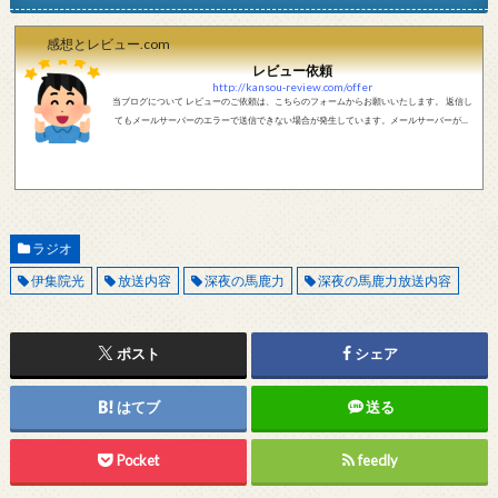
感想とレビュー.com
レビュー依頼
http://kansou-review.com/offer
当ブログについて レビューのご依頼は、こちらのフォームからお願いいたします。 返信し
てもメールサーバーのエラーで送信できない場合が発生しています。メールサーバーが正
しく動作しているかどうか、メールアドレスが正しいかどうか、ご確認をお願いします。
現在確認できている、送信エラーになるメールサーバー以下になります。 @foxmail.com 上
記メールサーバーをお使いで、こちらから返信がない場合、他のメールサーバー、メール
アドレスから連絡をお願いします。 レビュー依頼
ラジオ
伊集院光
放送内容
深夜の馬鹿力
深夜の馬鹿力放送内容
ポスト
シェア
はてブ
送る
Pocket
feedly