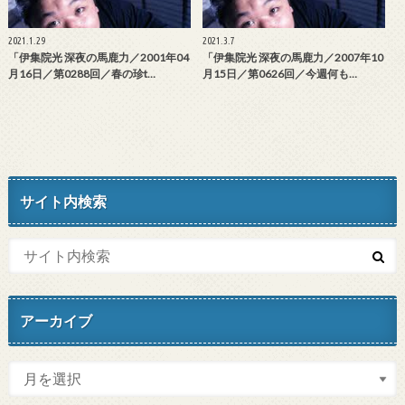
2021.1.29
2021.3.7
「伊集院光 深夜の馬鹿力／2001年04
「伊集院光 深夜の馬鹿力／2007年10
月16日／第0288回／春の珍t…
月15日／第0626回／今週何も…
サイト内検索
アーカイブ