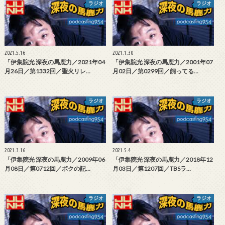
ラジオ
ラジオ
2021.5.16
2021.1.30
「伊集院光 深夜の馬鹿力／2021年04
「伊集院光 深夜の馬鹿力／2001年07
月26日／第1332回／聖火リレ…
月02日／第0299回／飼ってる…
ラジオ
ラジオ
2021.3.16
2021.5.4
「伊集院光 深夜の馬鹿力／2009年06
「伊集院光 深夜の馬鹿力／2018年12
月08日／第0712回／ボクの記…
月03日／第1207回／TBSラ…
ラジオ
ラジオ