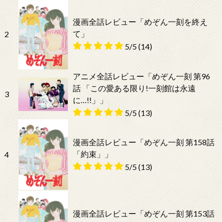
漫画全話レビュー「めぞん一刻を終え
て」
2
5/5
(14)
アニメ全話レビュー「めぞん一刻 第96
話 「この愛ある限り!一刻館は永遠
3
に…!!」」
5/5
(13)
漫画全話レビュー「めぞん一刻 第158話
「約束」」
4
5/5
(13)
漫画全話レビュー「めぞん一刻 第153話