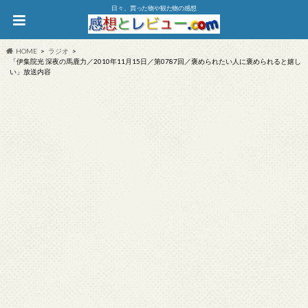
日々、買った物や観た物の感想
HOME
ラジオ
「伊集院光 深夜の馬鹿力／2010年11月15日／第0787回／褒められたい人に褒められると嬉し
い」放送内容