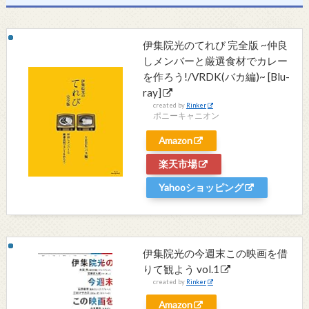
伊集院光のてれび 完全版 ~仲良
しメンバーと厳選食材でカレー
を作ろう!/VRDK(バカ編)~ [Blu-
ray]
created by
Rinker
ポニーキャニオン
Amazon
楽天市場
Yahooショッピング
伊集院光の今週末この映画を借
りて観よう vol.1
created by
Rinker
Amazon