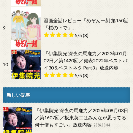
漫画全話レビュー「めぞん一刻 第160話
「桜の下で」」
9
5/5
(8)
「伊集院光 深夜の馬鹿力／2023年01月
02日／第1420回／発表2022年ベストバ
10
イ30＆ベストネタ Part3」放送内容
5/5
(8)
新しい記事
「伊集院光 深夜の馬鹿力／2026年08月03日
／第1607回／板東英二はみんなが思ってる
何十倍もすごい」放送内容
2026.08.04