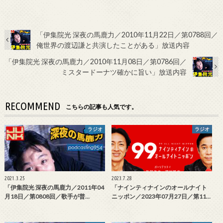
「伊集院光 深夜の馬鹿力／2010年11月22日／第0788回／
俺世界の渡辺謙と共演したことがある」放送内容
「伊集院光 深夜の馬鹿力／2010年11月08日／第0786回／
ミスタードーナツ確かに旨い」放送内容
RECOMMEND
こちらの記事も人気です。
ラジオ
ラジオ
2021.3.25
2023.7.28
「伊集院光 深夜の馬鹿力／2011年04
「ナインティナインのオールナイト
月18日／第0808回／歌手が普…
ニッポン／2023年07月27日／第11…