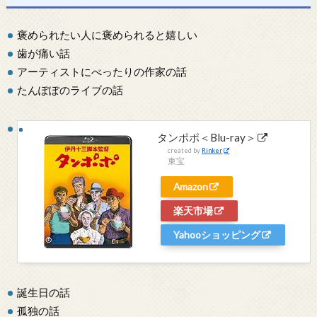
褒められたい人に褒められると嬉しい
歯が痛い話
アーティストにべったりの作家の話
たんぽぽのライブの話
タンポポ＜Blu-ray＞
created by
Rinker
東宝
Amazon
楽天市場
Yahooショッピング
誕生日の話
孤独の話