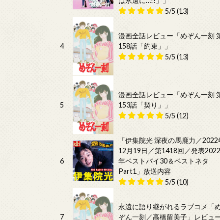
は永遠に…!!」」
5/5
(13)
漫画全話レビュー「めぞん一刻 
4
158話「約束」」
5/5
(13)
漫画全話レビュー「めぞん一刻 
5
153話「契り」」
5/5
(12)
「伊集院光 深夜の馬鹿力／2022
12月19日／第1418回／発表202
6
年ベストバイ30＆ベストネタ
Part1」放送内容
5/5
(10)
永遠に語り継がれるラブコメ「
7
ぞん一刻／高橋留美子」レビュ