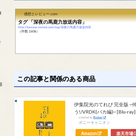
放
感想とレビュー.com
タグ 「深夜の馬鹿力放送内容」
http://kansou-review.com/tag/深夜の馬鹿力放送内容
（件数:1606）
タ
この記事と関係のある商品
念
容
伊集院光のてれび 完全版 
う!/VRDK(バカ編)~ [Blu-ray]
created by
Rinker
ポニーキャニオン
Amazon
楽天市場