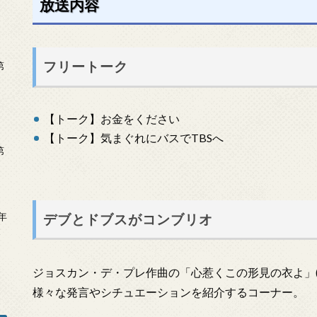
放送内容
フリートーク
第
【トーク】お金をください
【トーク】気まぐれにバスでTBSへ
第
年
デブとドブスがコンブリオ
2
ジョスカン・デ・プレ作曲の「心惹くこの形見の衣よ」(Dulc
様々な発言やシチュエーションを紹介するコーナー。