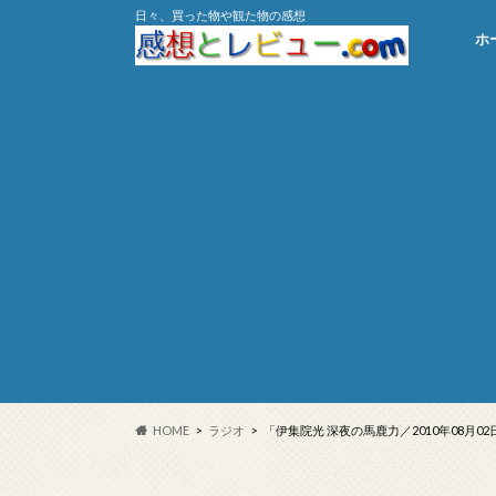
日々、買った物や観た物の感想
ホ
HOME
ラジオ
「伊集院光 深夜の馬鹿力／2010年08月0