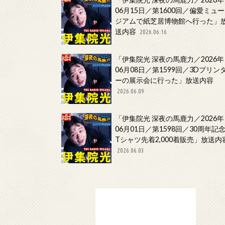
06月15日／第1600回／偏愛ミュー
ジアムで紙芝居博物館へ行った」
送内容
2026.06.16
「伊集院光 深夜の馬鹿力／2026年
06月08日／第1599回／3Dプリン
ーの展示会に行った」放送内容
2026.06.09
「伊集院光 深夜の馬鹿力／2026年
06月01日／第1598回／30周年記
Tシャツ先着2,000着販売」放送内
2026.06.03