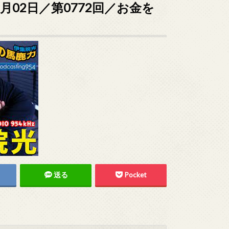
8月02日／第0772回／お金を
送る
Pocket