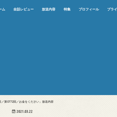
ーム
全話レビュー
放送内容
特集
プロフィール
プラ
めぞん一刻（漫画）
めぞん一刻（アニメ）
機動戦士ガンダム
ジョジョの奇妙な冒険 ダイヤモンド
寄生獣 セイの格率
この世の果てで恋を唄う少女YU-NO
この世の果てで恋を唄う少女YU-
江戸川乱歩の美女シリーズ＜中断＞
24 JAPAN＜中断＞
アメリカ横断ウルトラクイズ＜中断
稲垣早希のブログ旅＜中断＞
出川哲朗の充電させてもらえません
伊集院光 深夜の馬鹿力
ナインティナインのオールナイトニ
岡村隆史のオールナイトニッポン
ガンダム
めぞん一刻
バック・トゥ・ザ・フューチャー
は砕けない＜中断＞
NO（解説・考察）
＞
か？＜中断＞
ッポン
2日／第0772回／お金をください」放送内容
2021.03.22