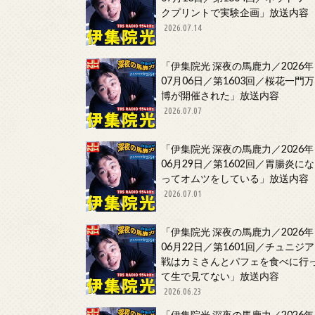
クプリントで実験企画」放送内容
2026.07.14
「伊集院光 深夜の馬鹿力／2026年
07月06日／第1603回／桜花一門万
博が開催された」放送内容
2026.07.07
「伊集院光 深夜の馬鹿力／2026年
06月29日／第1602回／胃腸炎にな
ってオムツをしている」放送内容
2026.07.01
「伊集院光 深夜の馬鹿力／2026年
06月22日／第1601回／チュニジア
戦はカミさんとパフェを食べに行
て生で見てない」放送内容
2026.06.23
「伊集院光 深夜の馬鹿力／2026年