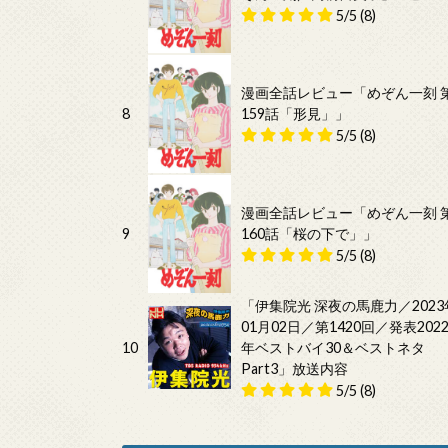
5/5
(8)
漫画全話レビュー「めぞん一刻 
8
159話「形見」」
5/5
(8)
漫画全話レビュー「めぞん一刻 
9
160話「桜の下で」」
5/5
(8)
「伊集院光 深夜の馬鹿力／2023
01月02日／第1420回／発表202
10
年ベストバイ30＆ベストネタ
Part3」放送内容
5/5
(8)