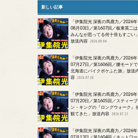
新しい記事
「伊集院光 深夜の馬鹿力／2026年
08月03日／第1607回／板東英二は
みんなが思ってる何十倍もすごい
放送内容
2026.08.04
「伊集院光 深夜の馬鹿力／2026年
07月27日／第1606回／腰モードで
北海道にバイクポケふた旅」放送
容
2026.07.28
「伊集院光 深夜の馬鹿力／2026年
07月20日／第1605回／スティーブ
ン・キングの『ロングウォーク』
観てきた」放送内容
2026.07.21
「伊集院光 深夜の馬鹿力／2026年
07月13日／第1604回／ネットワー