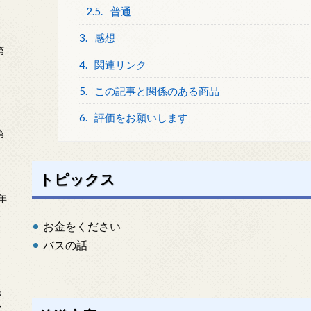
2.5.
普通
3.
感想
第
4.
関連リンク
5.
この記事と関係のある商品
6.
評価をお願いします
第
トピックス
年
2
お金をください
バスの話
め
ー