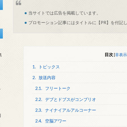
当サイトでは
広告
を掲載しています。
プロモーション記事にはタイトルに【PR】を付記
目次
[
非表示
第
1.
トピックス
2.
放送内容
2.1.
フリートーク
を
2.2.
デブとドブスがコンブリオ
2.3.
ナイナイアルアルコーナー
刻
2.4.
空脳アワー