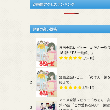
24時間アクセスランキング
評価の高い投稿
漫画全話レビュー「めぞん一刻 
1
161話「P.S.一刻館」」
5/5
(18)
漫画全話レビュー「めぞん一刻
2
終えて」
5/5
(14)
アニメ全話レビュー「めぞん一
第96話 「この愛ある限り!一刻館
3