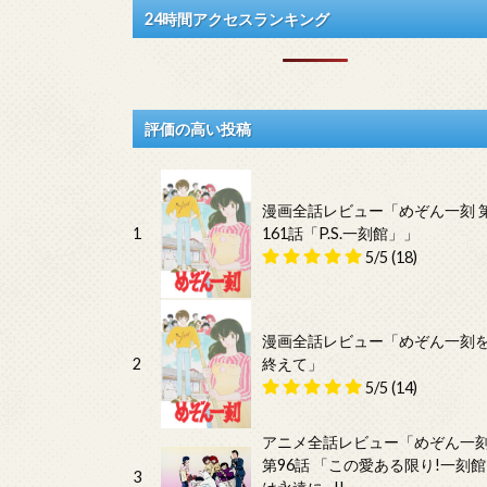
24時間アクセスランキング
評価の高い投稿
漫画全話レビュー「めぞん一刻 
1
161話「P.S.一刻館」」
5/5
(18)
漫画全話レビュー「めぞん一刻
2
終えて」
5/5
(14)
アニメ全話レビュー「めぞん一
第96話 「この愛ある限り!一刻館
3