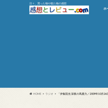
日々、買った物や観た物の感想
ホ
HOME
ラジオ
「伊集院光 深夜の馬鹿力／2009年10