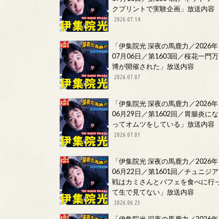
クプリントで実験企画」放送内容
2026.07.14
「伊集院光 深夜の馬鹿力／2026年
07月06日／第1603回／桜花一門万
博が開催された」放送内容
2026.07.07
「伊集院光 深夜の馬鹿力／2026年
06月29日／第1602回／胃腸炎にな
ってオムツをしている」放送内容
2026.07.01
「伊集院光 深夜の馬鹿力／2026年
06月22日／第1601回／チュニジア
戦はカミさんとパフェを食べに行
て生で見てない」放送内容
2026.06.23
「伊集院光 深夜の馬鹿力／2026年