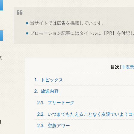
当サイトでは
広告
を掲載しています。
プロモーション記事にはタイトルに【PR】を付記
第
目次
[
非表示
1.
トピックス
2.
放送内容
を
2.1.
フリートーク
2.2.
いつまでもたえることなく友達でいようコ
刻
2.3.
空脳アワー