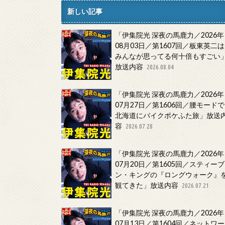
新しい記事
「伊集院光 深夜の馬鹿力／2026年
08月03日／第1607回／板東英二は
みんなが思ってる何十倍もすごい
放送内容
2026.08.04
「伊集院光 深夜の馬鹿力／2026年
07月27日／第1606回／腰モードで
北海道にバイクポケふた旅」放送
容
2026.07.28
「伊集院光 深夜の馬鹿力／2026年
07月20日／第1605回／スティーブ
ン・キングの『ロングウォーク』
観てきた」放送内容
2026.07.21
「伊集院光 深夜の馬鹿力／2026年
07月13日／第1604回／ネットワー