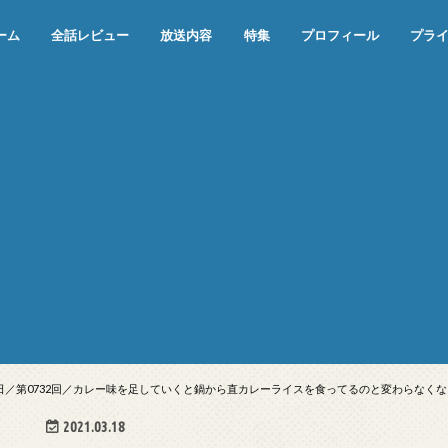
ーム
全話レビュー
放送内容
特集
プロフィール
プラ
めぞん一刻（漫画）
めぞん一刻（アニメ）
機動戦士ガンダム
ジョジョの奇妙な冒険 ダイヤモンド
寄生獣 セイの格率
この世の果てで恋を唄う少女YU-NO
この世の果てで恋を唄う少女YU-
江戸川乱歩の美女シリーズ＜中断＞
24 JAPAN＜中断＞
アメリカ横断ウルトラクイズ＜中断
稲垣早希のブログ旅＜中断＞
出川哲朗の充電させてもらえません
伊集院光 深夜の馬鹿力
ナインティナインのオールナイトニ
岡村隆史のオールナイトニッポン
ガンダム
めぞん一刻
バック・トゥ・ザ・フューチャー
は砕けない＜中断＞
NO（解説・考察）
＞
か？＜中断＞
ッポン
月26日／第0732回／カレー味を足していくと鍋から直カレーライスを食ってるのと変わらなく
2021.03.18