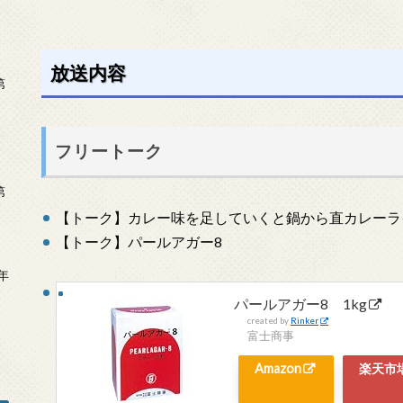
放送内容
第
フリートーク
第
【トーク】カレー味を足していくと鍋から直カレーラ
【トーク】パールアガー8
年
2
パールアガー8 1kg
created by
Rinker
富士商事
Amazon
楽天市