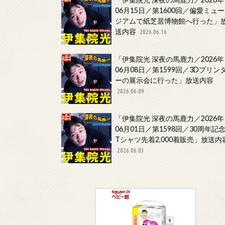
06月15日／第1600回／偏愛ミュー
ジアムで紙芝居博物館へ行った」
送内容
2026.06.16
「伊集院光 深夜の馬鹿力／2026年
06月08日／第1599回／3Dプリン
ーの展示会に行った」放送内容
2026.06.09
「伊集院光 深夜の馬鹿力／2026年
06月01日／第1598回／30周年記
Tシャツ先着2,000着販売」放送内
2026.06.03