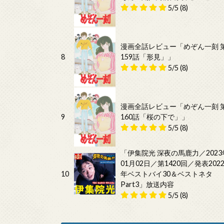
5/5
(8)
漫画全話レビュー「めぞん一刻 
8
159話「形見」」
5/5
(8)
漫画全話レビュー「めぞん一刻 
9
160話「桜の下で」」
5/5
(8)
「伊集院光 深夜の馬鹿力／2023
01月02日／第1420回／発表202
10
年ベストバイ30＆ベストネタ
Part3」放送内容
5/5
(8)