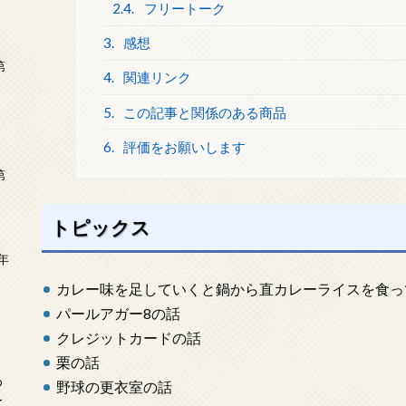
2.4.
フリートーク
3.
感想
第
4.
関連リンク
5.
この記事と関係のある商品
6.
評価をお願いします
第
トピックス
年
2
カレー味を足していくと鍋から直カレーライスを食っ
パールアガー8の話
クレジットカードの話
栗の話
め
野球の更衣室の話
ー