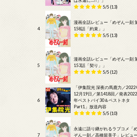
は永遠に…!!」」
5/5
(13)
漫画全話レビュー「めぞん一刻 
4
158話「約束」」
5/5
(13)
漫画全話レビュー「めぞん一刻 
5
153話「契り」」
5/5
(12)
「伊集院光 深夜の馬鹿力／2022
12月19日／第1418回／発表202
6
年ベストバイ30＆ベストネタ
Part1」放送内容
5/5
(10)
永遠に語り継がれるラブコメ「
7
ぞん一刻／高橋留美子」レビュ