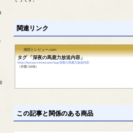
放
関連リンク
タ
感想とレビュー.com
タグ 「深夜の馬鹿力放送内容」
http://kansou-review.com/tag/深夜の馬鹿力放送内容
（件数:1606）
念
容
この記事と関係のある商品