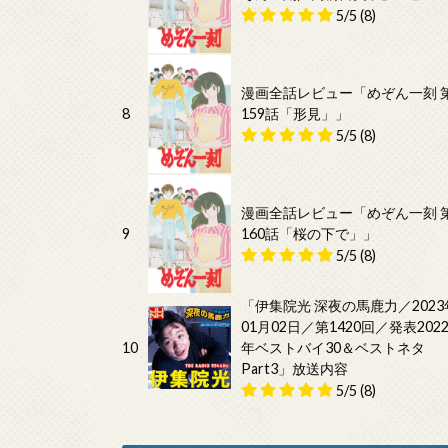
5/5
(8)
漫画全話レビュー「めぞん一刻 
8
159話「形見」」
5/5
(8)
漫画全話レビュー「めぞん一刻 
9
160話「桜の下で」」
5/5
(8)
「伊集院光 深夜の馬鹿力／2023
01月02日／第1420回／発表202
10
年ベストバイ30＆ベストネタ
Part3」放送内容
5/5
(8)