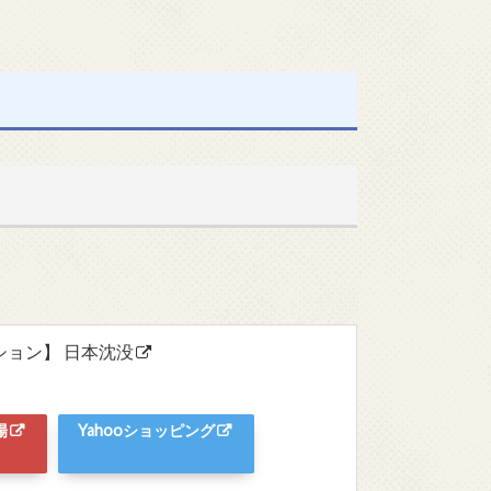
クション】 日本沈没
場
Yahooショッピング