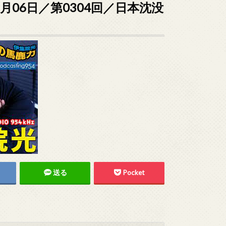
8月06日／第0304回／日本沈没
送る
Pocket