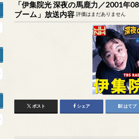
「伊集院光 深夜の馬鹿力／2001年0
ブーム」放送内容
評価はまだありません
ポスト
シェア
はてブ