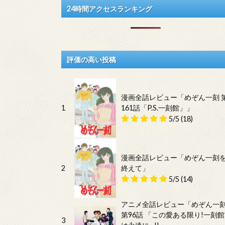
24時間アクセスランキング
評価の高い投稿
漫画全話レビュー「めぞん一刻 
1
161話「P.S.一刻館」」
5/5
(18)
漫画全話レビュー「めぞん一刻
2
終えて」
5/5
(14)
アニメ全話レビュー「めぞん一
第96話 「この愛ある限り!一刻館
3