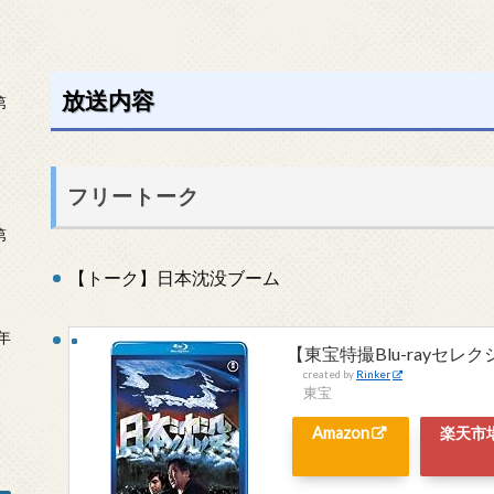
放送内容
第
フリートーク
第
【トーク】日本沈没ブーム
年
【東宝特撮Blu-rayセレ
2
created by
Rinker
東宝
Amazon
楽天市