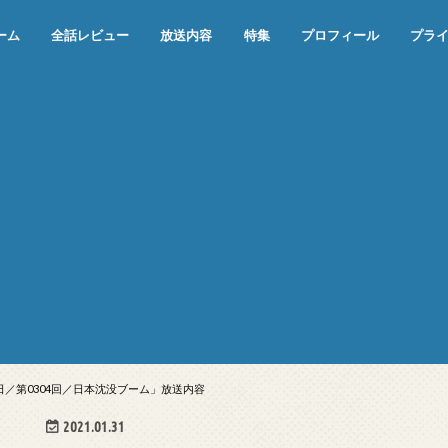
ーム
全話レビュー
放送内容
特集
プロフィール
プラ
めぞん一刻（漫画）
めぞん一刻（アニメ）
機動戦士ガンダム
ジョジョの奇妙な冒険 ダイヤモンド
寄生獣 セイの格率
この世の果てで恋を唄う少女YU-NO
この世の果てで恋を唄う少女YU-
江戸川乱歩の美女シリーズ＜中断＞
24 JAPAN＜中断＞
アメリカ横断ウルトラクイズ＜中断
稲垣早希のブログ旅＜中断＞
出川哲朗の充電させてもらえません
伊集院光 深夜の馬鹿力
ナインティナインのオールナイトニ
岡村隆史のオールナイトニッポン
ガンダム
めぞん一刻
バック・トゥ・ザ・フューチャー
は砕けない＜中断＞
NO（解説・考察）
＞
か？＜中断＞
ッポン
6日／第0304回／日本沈没ブーム」放送内容
2021.01.31