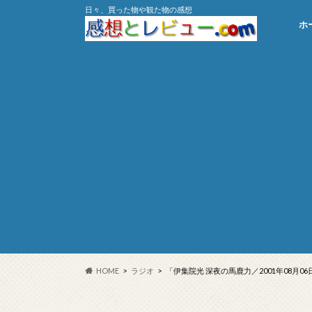
日々、買った物や観た物の感想
ホ
HOME
ラジオ
「伊集院光 深夜の馬鹿力／2001年08月0