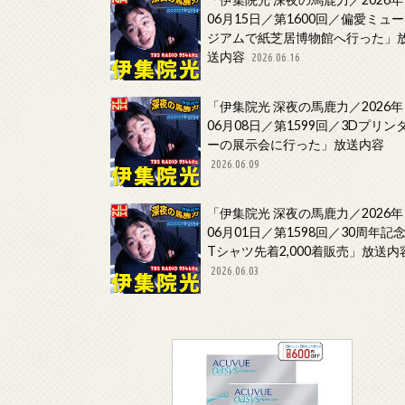
06月15日／第1600回／偏愛ミュー
ジアムで紙芝居博物館へ行った」
送内容
2026.06.16
「伊集院光 深夜の馬鹿力／2026年
06月08日／第1599回／3Dプリン
ーの展示会に行った」放送内容
2026.06.09
「伊集院光 深夜の馬鹿力／2026年
06月01日／第1598回／30周年記
Tシャツ先着2,000着販売」放送内
2026.06.03