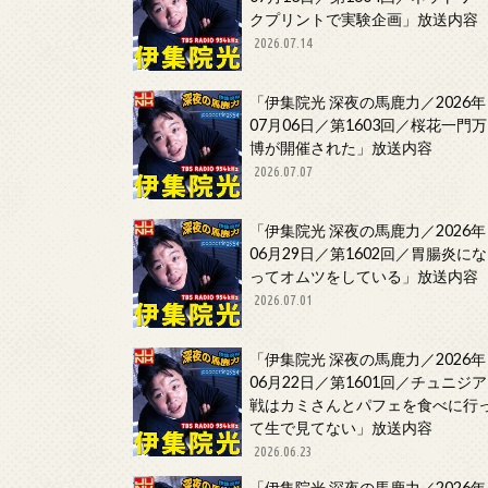
クプリントで実験企画」放送内容
2026.07.14
「伊集院光 深夜の馬鹿力／2026年
07月06日／第1603回／桜花一門万
博が開催された」放送内容
2026.07.07
「伊集院光 深夜の馬鹿力／2026年
06月29日／第1602回／胃腸炎にな
ってオムツをしている」放送内容
2026.07.01
「伊集院光 深夜の馬鹿力／2026年
06月22日／第1601回／チュニジア
戦はカミさんとパフェを食べに行
て生で見てない」放送内容
2026.06.23
「伊集院光 深夜の馬鹿力／2026年