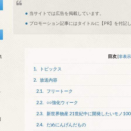
当サイトでは
広告
を掲載しています。
プロモーション記事にはタイトルに【PR】を付記
目次
[
非表示
第
1.
トピックス
2.
放送内容
2.1.
フリートーク
を
2.2.
○○強化ウィーク
2.3.
新世界物産 21世紀中に開発したいモノ100
刻
2.4.
だめにんげんだもの