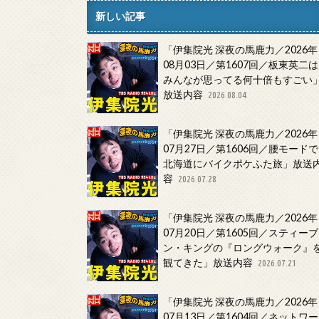
新しい記事
「伊集院光 深夜の馬鹿力／2026年
08月03日／第1607回／板東英二は
みんなが思ってる何十倍もすごい
放送内容
2026.08.04
「伊集院光 深夜の馬鹿力／2026年
07月27日／第1606回／腰モードで
北海道にバイクポケふた旅」放送
容
2026.07.28
「伊集院光 深夜の馬鹿力／2026年
07月20日／第1605回／スティーブ
ン・キングの『ロングウォーク』
観てきた」放送内容
2026.07.21
「伊集院光 深夜の馬鹿力／2026年
07月13日／第1604回／ネットワー