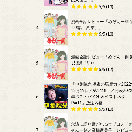
は永遠に…!!」」
5/5
(13)
漫画全話レビュー「めぞん一刻 
4
158話「約束」」
5/5
(13)
漫画全話レビュー「めぞん一刻 
5
153話「契り」」
5/5
(12)
「伊集院光 深夜の馬鹿力／2022
12月19日／第1418回／発表202
6
年ベストバイ30＆ベストネタ
Part1」放送内容
5/5
(10)
永遠に語り継がれるラブコメ「
7
ぞん一刻／高橋留美子」レビュ