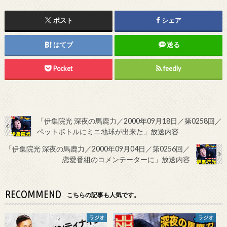
ポスト
シェア
はてブ
送る
Pocket
feedly
「伊集院光 深夜の馬鹿力／2000年09月18日／第0258回／
ペットボトルにミニ地球が出来た」放送内容
「伊集院光 深夜の馬鹿力／2000年09月04日／第0256回／
恋愛番組のコメンテーターに」放送内容
RECOMMEND
こちらの記事も人気です。
ラジオ
ラジオ