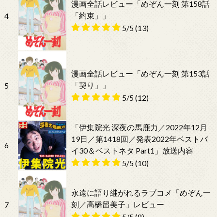
漫画全話レビュー「めぞん一刻 第158話
「約束」」
4
5/5
(13)
漫画全話レビュー「めぞん一刻 第153話
「契り」」
5
5/5
(12)
「伊集院光 深夜の馬鹿力／2022年12月
19日／第1418回／発表2022年ベストバ
6
イ30＆ベストネタ Part1」放送内容
5/5
(10)
永遠に語り継がれるラブコメ「めぞん一
刻／高橋留美子」レビュー
7
5/5
(8)