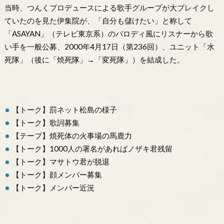
当時、つんくプロデュースによる歌手グループが大ブレイクし
ていたのを見た伊集院が、「自分も儲けたい」と称して
「ASAYAN」（テレビ東京系）のパロディ風にリスナーから歌
い手を一般公募、2000年4月17日（第236回）、ユニット「水
死隊」（後に「焼死隊」→「変死隊」）を結成した。
【トーク】罰ネット松島の様子
【トーク】歌詞募集
【テープ】焼死体の火事場の馬鹿力
【トーク】1000人の署名があればノザキ君残留
【トーク】マサトウ君が脱退
【トーク】顔メンバー募集
【トーク】メンバー近況