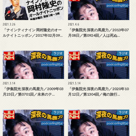
2021.3.26
2021.4.6
「ナインティナイン 岡村隆史のオー
「伊集院光 深夜の馬鹿力／2013年07
ルナイトニッポン／2017年02月09…
月08日／第0924回／人は死ぬ…
ラジオ
ラジオ
2021.3.14
2021.5.14
「伊集院光 深夜の馬鹿力／2009年03
「伊集院光 深夜の馬鹿力／2020年10
月23日／第0701回／未来のテ…
月12日／第1304回／俺の旅行…
ラジオ
ラジオ