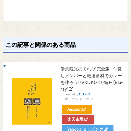
この記事と関係のある商品
伊集院光のてれび 完全版 ~仲良
しメンバーと厳選食材でカレー
を作ろう!/VRDK(バカ編)~ [Blu-
ray]
created by
Rinker
ポニーキャニオン
Amazon
楽天市場
Yahooショッピング