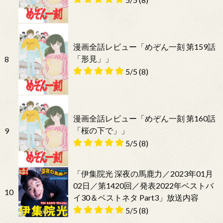
漫画全話レビュー「めぞん一刻 第159話
「形見」」
8
5/5
(8)
漫画全話レビュー「めぞん一刻 第160話
「桜の下で」」
9
5/5
(8)
「伊集院光 深夜の馬鹿力／2023年01月
02日／第1420回／発表2022年ベストバ
10
イ30＆ベストネタ Part3」放送内容
5/5
(8)