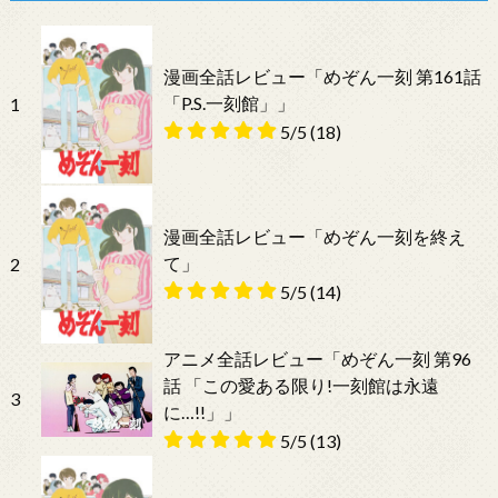
漫画全話レビュー「めぞん一刻 第161話
「P.S.一刻館」」
1
5/5
(18)
漫画全話レビュー「めぞん一刻を終え
て」
2
5/5
(14)
アニメ全話レビュー「めぞん一刻 第96
話 「この愛ある限り!一刻館は永遠
3
に…!!」」
5/5
(13)